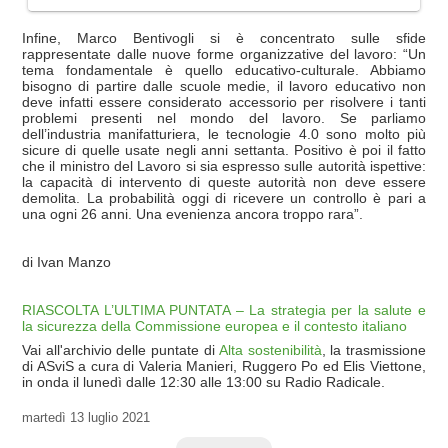
Infine, Marco Bentivogli si è concentrato sulle sfide
rappresentate dalle nuove forme organizzative del lavoro: “Un
tema fondamentale è quello educativo-culturale. Abbiamo
bisogno di partire dalle scuole medie, il lavoro educativo non
deve infatti essere considerato accessorio per risolvere i tanti
problemi presenti nel mondo del lavoro. Se parliamo
dell’industria manifatturiera, le tecnologie 4.0 sono molto più
sicure di quelle usate negli anni settanta. Positivo è poi il fatto
che il ministro del Lavoro si sia espresso sulle autorità ispettive:
la capacità di intervento di queste autorità non deve essere
demolita. La probabilità oggi di ricevere un controllo è pari a
una ogni 26 anni. Una evenienza ancora troppo rara”.
di Ivan Manzo
RIASCOLTA L’ULTIMA PUNTATA – La strategia per la salute e
la sicurezza della Commissione europea e il contesto italiano
Vai all'archivio delle puntate di
Alta sostenibilità
, la trasmissione
di ASviS a cura di Valeria Manieri, Ruggero Po ed Elis Viettone,
in onda il lunedì dalle 12:30 alle 13:00 su Radio Radicale.
martedì
13 luglio 2021