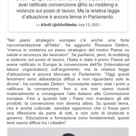
aver ratificato convenzione
@ilo
su mobbing e
violenze sul posto di lavoro. Ma la relativa legge
d’attuazione è ancora ferma in Parlamento.
— ASviS (@ASviSItalia)
July 13, 2021
“Nel piano strategico europeo c’è anche una forte
raccomandazione all’Italia”, ha aggiunto Rossana Dettori,
“manca in sostanza un piano strategico del nostro Paese su
salute e sicurezza dei lavoratori”. Se parliamo, però, di mobbing
e violenze sul posto di lavoro, l’Italia è stato il primo Paese ad
avere ratificato in Europa la convenzione dell’Ilo (International
labour organization) sull’argomento, ma la relativa legge
d’attuazione è ancora bloccata in Parlamento. “Oggi questi
fenomeni sono abbastanza diffusi e non riguardano solo le
donne”, ha continuato Dettori, “nonostante siamo stati i primi a
ratificare la convenzione, fino a ora non siamo riusciti
materialmente a consegnare l’atto italiano alla Commissione
europea. Fino a quando tutti i Paesi non mandano gli atti
prodotti, la convenzione non diventa attiva. Su questo tema,
che è anche culturale, sarebbe opportuno che ci fosse però
una riflessione da parte di tutti, e non solo di sindacati e
governo. Educazione e formazione sono fondamentali, questi
temi vanno diffusi tra i cittadini”.