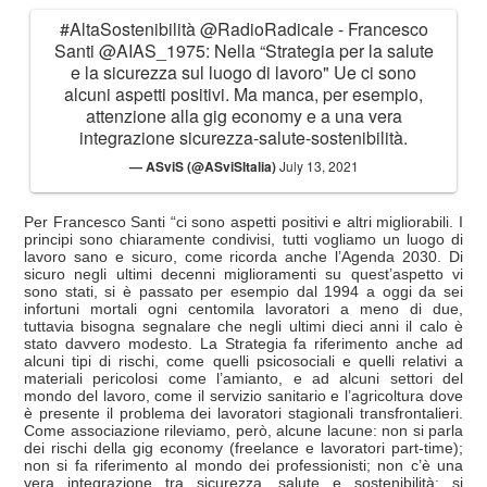
#AltaSostenibilità
@RadioRadicale
- Francesco
Santi
@AIAS_1975
: Nella “Strategia per la salute
e la sicurezza sul luogo di lavoro" Ue ci sono
alcuni aspetti positivi. Ma manca, per esempio,
attenzione alla gig economy e a una vera
integrazione sicurezza-salute-sostenibilità.
— ASviS (@ASviSItalia)
July 13, 2021
Per Francesco Santi “ci sono aspetti positivi e altri migliorabili. I
principi sono chiaramente condivisi, tutti vogliamo un luogo di
lavoro sano e sicuro, come ricorda anche l’Agenda 2030. Di
sicuro negli ultimi decenni miglioramenti su quest’aspetto vi
sono stati, si è passato per esempio dal 1994 a oggi da sei
infortuni mortali ogni centomila lavoratori a meno di due,
tuttavia bisogna segnalare che negli ultimi dieci anni il calo è
stato davvero modesto. La Strategia fa riferimento anche ad
alcuni tipi di rischi, come quelli psicosociali e quelli relativi a
materiali pericolosi come l’amianto, e ad alcuni settori del
mondo del lavoro, come il servizio sanitario e l’agricoltura dove
è presente il problema dei lavoratori stagionali transfrontalieri.
Come associazione rileviamo, però, alcune lacune: non si parla
dei rischi della gig economy (freelance e lavoratori part-time);
non si fa riferimento al mondo dei professionisti; non c’è una
vera integrazione tra sicurezza, salute e sostenibilità; si