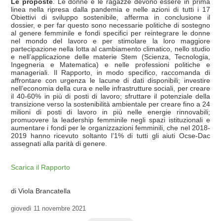
Le proposte
. Le donne e le ragazze devono essere in prima
linea nella ripresa dalla pandemia e nelle azioni di tutti i 17
Obiettivi di sviluppo sostenibile, afferma in conclusione il
dossier, e per far questo sono necessarie politiche di sostegno
al genere femminile e fondi specifici per reintegrare le donne
nel mondo del lavoro e per stimolare la loro maggiore
partecipazione nella lotta al cambiamento climatico, nello studio
e nell’applicazione delle materie Stem (Scienza, Tecnologia,
Ingegneria e Matematica) e nelle professioni politiche e
manageriali. Il Rapporto, in modo specifico, raccomanda di
affrontare con urgenza le lacune di dati disponibili; investire
nell’economia della cura e nelle infrastrutture sociali, per creare
il 40-60% in più di posti di lavoro; sfruttare il potenziale della
transizione verso la sostenibilità ambientale per creare fino a 24
milioni di posti di lavoro in più nelle energie rinnovabili;
promuovere la leadership femminile negli spazi istituzionali e
aumentare i fondi per le organizzazioni femminili, che nel 2018-
2019 hanno ricevuto soltanto l’1% di tutti gli aiuti Ocse-Dac
assegnati alla parità di genere.
Scarica il Rapporto
di Viola Brancatella
giovedì
11 novembre 2021