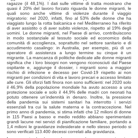
ragazze (il 48,1%). I dati sulle vittime di tratta mostrano che
quasi il 20% del lavoro forzato riguarda le donne migranti, le
quali sono anche vittime di violenze durante il viaggio
migratorio: nel 2020, infatti, fino al 53% delle donne che ha
viaggiato lungo la rotta balcanica e nel Mediterraneo ha riferito
di aver assistito o di aver subito violenze, rispetto al 19% degli
uomini. Le donne migranti, nel Paese di arrivo, contribuiscono
in modo sostanziale al tessuto sociale ed economico della
comunità di accoglienza, soprattutto nel settore sanitario e di
accudimento casalingo: in Australia, per esempio, più di un
operatore di assistenza a lungo termine su cinque è un
migrante. La mancanza di politiche dedicate alle donne migranti
significa che i loro bisogni non vengono riconosciuti dal Paese
ospitante e, aggiunge il dossier, i migranti sono a maggior
rischio di infezione e decesso per Covid-19 rispetto ai non
migranti per condizioni di vita e lavoro precari e accesso limitato
alle cure. Gli sforzi fatti finora non sono sufficienti: nel 2020 solo
il 46,9% della popolazione mondiale ha avuto accesso a una
protezione sociale e solo il 44,9% delle madri con neonati ha
potuto ottenere un’indennità in denaro. Inoltre, la pressione
della pandemia sui sistemi sanitari ha interrotto i servizi
essenziali tra cui la salute materna e la contraccezione. Nel
primo anno di pandemia, si stima infatti che 12 milioni di donne
in 115 Paesi a basso e medio reddito abbiano sperimentato
grandi lacune nei servizi di pianificazione familiare, portando a
1,4 milioni le gravidanze indesiderate e nello stesso periodo si
sono verificati 113.400 decessi correlati alla gravidanza.