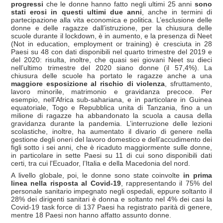
progressi
che le donne hanno fatto negli ultimi 25 anni
sono
stati erosi in questi ultimi due anni
, anche in termini di
partecipazione alla vita economica e politica. L’esclusione delle
donne e delle ragazze dall’istruzione, per la chiusura delle
scuole durante il lockdown, è in aumento, e la presenza di Neet
(Not in education, employment or training) è cresciuta in 28
Paesi su 48 con dati disponibili nel quarto trimestre del 2019 e
del 2020: risulta, inoltre, che quasi sei giovani Neet su dieci
nell’ultimo trimestre del 2020 siano donne (il 57,4%). La
chiusura delle scuole ha portato le ragazze anche a una
maggiore esposizione al rischio di violenza
, sfruttamento,
lavoro minorile, matrimonio e gravidanza precoce. Per
esempio, nell’Africa sub-sahariana, e in particolare in Guinea
equatoriale, Togo e Repubblica unita di Tanzania, fino a un
milione di ragazze ha abbandonato la scuola a causa della
gravidanza durante la pandemia. L’interruzione delle lezioni
scolastiche, inoltre, ha aumentato il divario di genere nella
gestione degli oneri del lavoro domestico e dell’accudimento dei
figli sotto i sei anni, che è ricaduto maggiormente sulle donne,
in particolare in sette Paesi su 11 di cui sono disponibili dati
certi, tra cui l'Ecuador, l’Italia e della Macedonia del nord.
A livello globale, poi, le donne sono state coinvolte
in prima
linea nella risposta al Covid-19
, rappresentando il 75% del
personale sanitario impegnato negli ospedali, eppure soltanto il
28% dei dirigenti sanitari è donna e soltanto nel 4% dei casi la
Covid-19 task force di 137 Paesi ha registrato parità di genere,
mentre 18 Paesi non hanno affatto assunto donne.