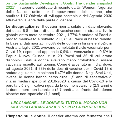
on the Sustainable Development Goals. The gender snapshot
2021”
, il rapporto pubblicato di recente da Un Women, l’agenzia
delle Nazioni unite per l’empowerment delle donne, che
analizza i 17 Obiettivi di sviluppo sostenibile dell’Agenda 2030
attraverso la lente della parità di genere.
Le disuguaglianze
. Il dossier riporta subito un dato rilevante:
dei quasi 5,8 miliardi di dosi di vaccino somministrate a livello
globale entro metà settembre 2021, il 77% è andato ai Paesi di
reddito medio-alto e soltanto lo 0,3% ai Paesi di basso reddito.
In base ai dati riportati, il 60% delle donne in Israele e il 52% in
Austria a luglio 2021 avevano completato il ciclo vaccinale per il
Covid-19, rispetto ad appena lo 0,9% in Venezuela e lo 0,6% in
Papua Nuova Guinea, e in 29 Paesi sui 36 di cui erano
disponibili i dati le donne avevano meno probabilità di essere
vaccinate rispetto agli uomini. Come è avvenuto in India, dove,
ad agosto 2021, il 53% delle dosi di vaccino per il Covid-19 è
andato agli uomini e soltanto il 47% alle donne. Negli Stati Uniti,
invece, le donne hanno perso circa 1,5 anni di aspettativa di
vita in media rispetto al 2018-2020 a causa del Covid-19 e la
perdita più significativa riguarda le donne ispaniche (2,9 anni) e
le donne nere non ispaniche (2,7 anni) a confronto delle donne
bianche non ispaniche (1,1 anni).
LEGGI ANCHE – LE DONNE DI TUTTO IL MONDO NON
RICEVONO ABBASTANZA TEST PER LA PREVENZIONE
L’impatto sulle donne
. Il dossier afferma con fermezza che
i