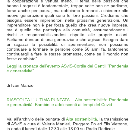
la cooperazione è venuta meno. Il tema delle passioni che
hanno i ragazzi è fondamentale, troppe volte non ne parliamo,
forse anche per paura, ma dobbiamo fermarci a chiedere alle
nuove generazioni quali sono le loro passioni. Crediamo che
bisogna essere imprenditori nelle prossime generazioni. Un
imprenditore non è per forza quello che crea nuove imprese,
ma è quello che partecipa alla comunità, assumendosene i
rischi e responsabilizzandosi rispetto alle proprie azioni.
Parliamo dunque di una generazione che agisce. Bisogna dare
ai ragazzi la possibilità di sperimentare, non possiamo
continuare a formare le persone come 50 anni fa, tantomeno
continuargli a fare le stesse promesse, come se il mondo non
fosse cambiato”.
Leggi la cronaca dell'evento ASviS-Cortile dei Gentili "Pandemia
e generatività"
di Ivan Manzo
RIASCOLTA L’ULTIMA PUNTATA – Alta sostenibilità: Pandemia
e generatività. Bambini e adolescenti ai tempi del Covid
Vai all'archivio delle puntate di
Alta sostenibilità
, la trasmissione
di ASviS a cura di Valeria Manieri, Ruggero Po ed Elis Viettone,
in onda il lunedì dalle 12:30 alle 13:00 su Radio Radicale.