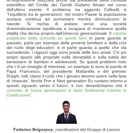
scientifica del Cortile dei Gentili Giuliano Amato nel corso
dell’ultimo evento. Il problema, ha aggiunto Collicelli, è
“l’equilibrio tra le generazioni, nel nostro Paese la popolazione
anziana continua ad aumentare mentre diminuiscono le
nascite. Si rischia di andare verso una società
drammaticamente squilibrata e incapace di mantenere quella
vitalità che deriva proprio dall’intreccio generazionale. Il
volume
pubblicato dalla consulta su questi temi
in parte guarda al
passato, parla per esempio della povertà familiare e della crisi
del ruolo degli educatori, e in parte guarda a quello che sta
succedendo: i ragazzi oggi sono preda delle loro ansie. C’è poi
ampio spazio alle proposte sulla denatalità e sulla tutela del
benessere di bambini e adolescenti. Su questi problemi noto
che c’è un risveglio di interesse, un esempio lo sono le parole di
Papa Francesco, del presidente Mattarella e del premier
Draghi, tutti citano il ruolo che i giovani devono avere nella fase
di ‘rinascita’. Anche Pnrr e Next generation Eu ruotano intorno a
questo sguardo verso il futuro, e non dimentichiamo che il
concetto di future generazioni è stato finalmente inserito in
Costituzione
”.
Federico Brignacca
, coordinatore del Gruppo di Lavoro