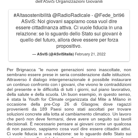
dell’ASviS Organizzazioni Giovanili
#Altasostenibilità
@RadioRadicale
-
@Fede_bri96
ASviS: Noi giovani sappiamo cosa vuol dire
essere cittadinanza attiva. Ci vuole fiducia in una
relazione: se lo sguardo dello Stato sui giovani è
quello del futuro, allora deve essere per forza
propositivo.
— ASviS (@ASviSItalia)
February 21, 2022
Per Brignacca “le nuove generazioni sono inascoltate, non
sembrano essere prese in seria considerazione dalle istituzioni.
Attraverso il dialogo intergenerazionale è possibile instaurare
un continuo confronto con i giovani, che vivono le contraddizioni
del presente e le difficoltà di tutti i giorni, sul piano lavorativo,
della salute e della scuola. Un buon esempio, in questo senso,
è stata la Youth for Climate organizzata dal Mite a Milano in
occasione della pre-Cop 26 di Glasgow, dove ragazzi
provenienti da 189 Paesi sono stati ascoltati per trovare
soluzioni concrete alla lotta al cambiamento climatico. Un lavoro
che però non deve fermarsi, deve avere un seguito sui tavoli
decisionali. È necessario pensare ai giovani come un qualcosa
di non passivo, sappiamo cosa vuol dire essere cittadini attivi.
Ci vuole fiducia in una relazione: se lo sguardo dello Stato sui