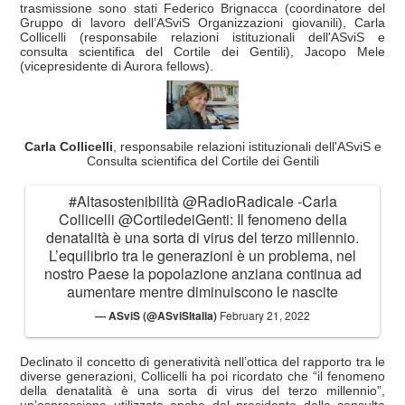
trasmissione sono stati Federico Brignacca (coordinatore del
Gruppo di lavoro dell’ASviS Organizzazioni giovanili), Carla
Collicelli (responsabile relazioni istituzionali dell'ASviS e
consulta scientifica del Cortile dei Gentili), Jacopo Mele
(vicepresidente di Aurora fellows).
Carla Collicelli
, responsabile relazioni istituzionali dell'ASviS e
Consulta scientifica del Cortile dei Gentili
#Altasostenibilità
@RadioRadicale
-Carla
Collicelli
@CortiledeiGenti
: Il fenomeno della
denatalità è una sorta di virus del terzo millennio.
L’equilibrio tra le generazioni è un problema, nel
nostro Paese la popolazione anziana continua ad
aumentare mentre diminuiscono le nascite
— ASviS (@ASviSItalia)
February 21, 2022
Declinato il concetto di generatività nell’ottica del rapporto tra le
diverse generazioni, Collicelli ha poi ricordato che “il fenomeno
della denatalità è una sorta di virus del terzo millennio”,
un’espressione utilizzata anche dal presidente della consulta