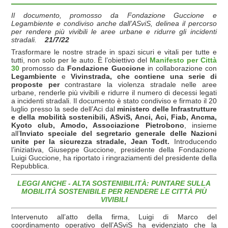
Il documento, promosso da Fondazione Guccione e
Legambiente e condiviso anche dall’ASviS, delinea il percorso
per rendere più vivibili le aree urbane e ridurre gli incidenti
stradali.
21/7/22
Trasformare le nostre strade in spazi sicuri e vitali per tutte e
tutti, non solo per le auto. È l’obiettivo del
Manifesto
per
Città
30
promosso da
Fondazione Guccione
in collaborazione con
Legambiente
e
Vivinstrada, che contiene una serie di
proposte per
contrastare la violenza stradale nelle aree
urbane, renderle più vivibili e ridurre il numero di decessi legati
a incidenti stradali. Il documento è stato condiviso e firmato il 20
luglio presso la sede dell’Aci dal
ministero delle Infrastrutture
e della mobilità sostenibili, ASviS, Anci, Aci, Fiab, Ancma,
Kyoto club, Amodo, Associazione Pietrobono
, insieme
all’
Inviato speciale
del segretario generale delle Nazioni
unite per la sicurezza stradale, Jean Todt.
Introducendo
l’iniziativa, Giuseppe Guccione, presidente della Fondazione
Luigi Guccione, ha riportato i ringraziamenti del presidente della
Repubblica.
LEGGI ANCHE - ALTA SOSTENIBILITÀ: PUNTARE SULLA
MOBILITÀ SOSTENIBILE PER RENDERE LE CITTÀ PIÙ
VIVIBILI
Intervenuto all’atto della firma, Luigi di Marco del
coordinamento operativo dell’ASviS ha evidenziato che la