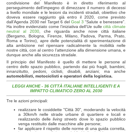
condivisione del Manifesto è in diretto riferimento al
perseguimento dell’impegno di dimezzare il numero di decessi
a livello mondiale e le lesioni da incidenti stradali, obiettivo che
doveva essere raggiunto già entro il 2020, come previsto
dall’Agenda 2030 nel Target 6 del
Goal 3
“Salute e benessere”.
Ha inoltre evidenziato come l’iniziativa dell’Ue sulle
città climate
neutral al 2030
, che riguarda anche nove città italiane
(Bergamo, Bologna, Firenze, Milano, Padova, Parma, Prato,
Roma e Torino), apre delle potenzialità di sperimentazione di
alta ambizione nel ripensare radicalmente la mobilità nelle
nostre città, con al centro l’attenzione alla dimensione umana, e
dunque anche alla sicurezza stradale.
Il principio del Manifesto è quello di mettere le persone al
centro dello spazio pubblico, partendo dai più fragili, bambini,
innanzitutto, pedoni, ciclisti, disabili, anziani; ma anche
automobilisti, motociclisti e operatori della logistica.
LEGGI ANCHE - 36 CITTÀ ITALIANE INTELLIGENTI E A
IMPATTO CLIMATICO ZERO AL 2030
Tre le azioni principali:
realizzare le cosiddette "Città 30", moderando la velocità
a 30km/h nelle strade urbane di quartiere e locali e
realizzando delle
living streets
dove lo spazio pubblico
venga restituito dalle macchine alle persone;
far applicare il rispetto delle norme di una guida corretta,