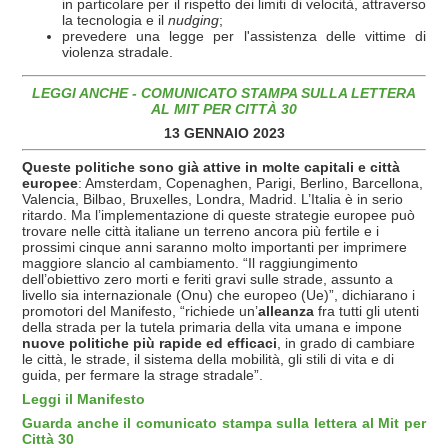
in particolare per il rispetto dei limiti di velocità, attraverso
la tecnologia e il
nudging
;
prevedere una legge per l'assistenza delle vittime di
violenza stradale.
LEGGI ANCHE - COMUNICATO STAMPA SULLA LETTERA
AL MIT PER
CITTÀ
30
13 GENNAIO 2023
Queste politiche sono già attive in molte capitali e città
europee
: Amsterdam, Copenaghen, Parigi, Berlino, Barcellona,
Valencia, Bilbao, Bruxelles, Londra, Madrid. L’Italia è in serio
ritardo. Ma l’implementazione di queste strategie europee può
trovare nelle città italiane un terreno ancora più fertile e i
prossimi cinque anni saranno molto importanti per imprimere
maggiore slancio al cambiamento. “Il raggiungimento
dell’obiettivo zero morti e feriti gravi sulle strade, assunto a
livello sia internazionale (Onu) che europeo (Ue)”, dichiarano i
promotori del Manifesto, “
richiede un’
alleanza
fra tutti gli utenti
della strada per la tutela primaria della vita umana e impone
nuove politiche più rapide ed efficaci
, in grado di cambiare
le città, le strade, il sistema della mobilità, gli stili di vita e di
guida, per fermare la strage stradale”.
Leggi il Manifesto
Guarda anche il comunicato stampa sulla lettera al Mit per
Città 30