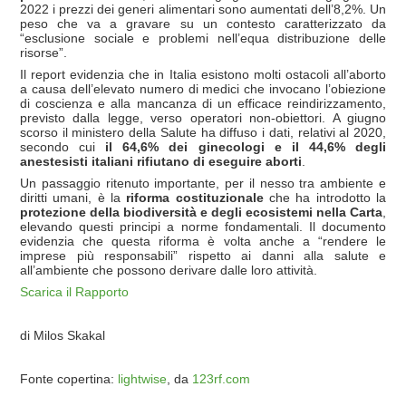
2022 i prezzi dei generi alimentari sono aumentati dell’8,2%. Un
peso che va a gravare su un contesto caratterizzato da
“esclusione sociale e problemi nell’equa distribuzione delle
risorse”.
Il report evidenzia che in Italia esistono molti ostacoli all’aborto
a causa dell’elevato numero di medici che invocano l’obiezione
di coscienza e alla mancanza di un efficace reindirizzamento,
previsto dalla legge, verso operatori non-obiettori. A giugno
scorso il ministero della Salute ha diffuso i dati, relativi al 2020,
secondo cui
il 64,6% dei ginecologi e il 44,6% degli
anestesisti italiani rifiutano di eseguire aborti
.
Un passaggio ritenuto importante, per il nesso tra ambiente e
diritti umani, è la
riforma costituzionale
che ha introdotto la
protezione della biodiversità e degli ecosistemi nella Carta
,
elevando questi principi a norme fondamentali. Il documento
evidenzia che questa riforma è volta anche a “rendere le
imprese più responsabili” rispetto ai danni alla salute e
all’ambiente che possono derivare dalle loro attività.
Scarica il Rapporto
di Milos Skakal
Fonte copertina:
lightwise
, da
123rf.com