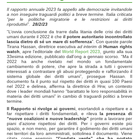
Il rapporto annuale 2023 fa appello alle democrazie invitandole
a non inseguire traguardi politici a breve termine. Italia criticata
“per le politiche migratorie e le restrizioni ai diritti
riproduttivi”.
28/2/23
“L’ovvia conclusione da trarre dalla litania delle crisi dei diritti
umani durante il 2022 è che
il potere autoritario incontrollato
lascia dietro di sé un mare di sofferenza
”. Con queste parole
Tirana Hassan, direttrice esecutiva
ad interim
di
Human rights
watch
, apre l’editoriale del
World Report 2023
, giunto alla sua
33esima edizione, pubblicato dall’ong a gennaio scorso. “Ma il
2022 ha anche rivelato nel mondo un fondamentale
cambiamento di potere, che apre la strada a tutti i governi
interessati a contrastare gli abusi proteggendo e rafforzando il
sistema globale dei diritti umani”, prosegue Hassan. Il
documento fa il punto sul rispetto dei diritti in quasi 100 Paesi
nel 2022 e delinea, afferma la direttrice di Hrw, un contesto
dove i leader mondiali hanno “barattato le loro responsabilità in
materia dei diritti umani” in cambio di traguardi politici a breve
termine.
Il Rapporto si rivolge ai governi
, esortandoli a rispettare e a
far rispettare i diritti fondamentali, e rileva
la presenza di
“nuove coalizioni e nuove leadership”
pronte a lavorare per
piani d’azione rispettosi dei diritti. Per i governi esiste più
spazio, e non meno, per garantire il godimento dei diritti umani
nei territori da loro amministrati, sottolinea il documento. Viene
citata come esempio
“l’ondata verde” che ha portato