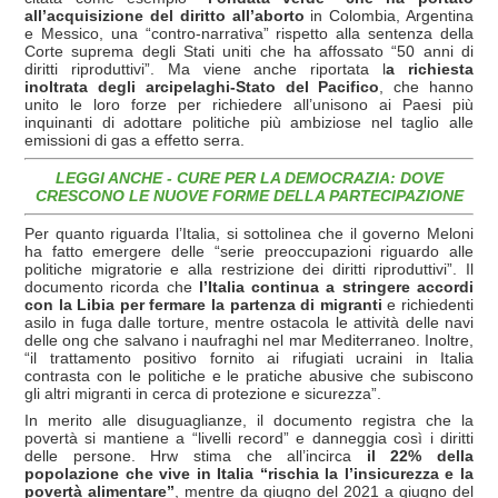
all’acquisizione del diritto all’aborto
in Colombia, Argentina
e Messico, una “contro-narrativa” rispetto alla sentenza della
Corte suprema degli Stati uniti che ha affossato “50 anni di
diritti riproduttivi”. Ma viene anche riportata l
a richiesta
inoltrata degli arcipelaghi-Stato del Pacifico
, che hanno
unito le loro forze per richiedere all’unisono ai Paesi più
inquinanti di adottare politiche più ambiziose nel taglio alle
emissioni di gas a effetto serra.
LEGGI ANCHE - CURE PER LA DEMOCRAZIA: DOVE
CRESCONO LE NUOVE FORME DELLA PARTECIPAZIONE
Per quanto riguarda l’Italia, si sottolinea che il governo Meloni
ha fatto emergere delle “serie preoccupazioni riguardo alle
politiche migratorie e alla restrizione dei diritti riproduttivi”. Il
documento ricorda che
l’Italia continua a stringere accordi
con la Libia per fermare la partenza di migranti
e richiedenti
asilo in fuga dalle torture, mentre ostacola le attività delle navi
delle ong che salvano i naufraghi nel mar Mediterraneo. Inoltre,
“il trattamento positivo fornito ai rifugiati ucraini in Italia
contrasta con le politiche e le pratiche abusive che subiscono
gli altri migranti in cerca di protezione e sicurezza”.
In merito alle disuguaglianze, il documento registra che la
povertà si mantiene a “livelli record” e danneggia così i diritti
delle persone. Hrw stima che all’incirca
il 22% della
popolazione che vive in Italia “rischia la l’insicurezza e la
povertà alimentare”
, mentre da giugno del 2021 a giugno del