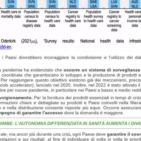
e, i Paesi dovrebbero incoraggiare la condivisione e l’utilizzo dei 
a pandemia ha evidenziato che
occorre un sistema di sorveglianza
e coordinate che garantiscano lo sviluppo e la produzione di prodotti esse
er raggiungere questo obiettivo esistono già dei meccanismi, precisa
s accelerator), lanciato nel 2020. Inoltre, nel 2022 è stato attivato il
mine per nuove pandemie, in particolare nei Paesi a basso e medio reddi
ovvigionamento.
Per la fornitura dei prodotti essenziali in tempi di cris
rmazioni chiare e dettagliate su prodotti e Paesi coinvolti nella filier
 e nella distribuzione consente risposte più eque. Occorre assicurare
impegno di garantire l’accesso
dove la domanda è maggiore.
GIMBE: L’AUTONOMIA DIFFERENZIATA IN SANITÀ AUMENTA I DIVA
ale, ma ancor più durante una crisi
,
ogni Paese deve
garantire il coo
zioni e sui risultati, al fine di individuare di volta in volta le priori