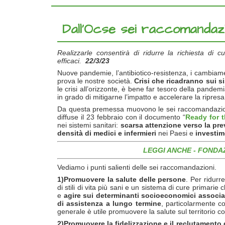
Dall’Ocse sei raccomandazio
Realizzarle consentirà di ridurre la richiesta di
efficaci.
22/3/23
Nuove pandemie, l’antibiotico-resistenza, i cambiament
prova le nostre società.
Crisi che ricadranno sui si
le crisi all’orizzonte, è bene far tesoro della pandem
in grado di mitigarne l’impatto e accelerare la ripresa
Da questa premessa muovono le sei raccomandazioni p
diffuse il 23 febbraio con il documento “
Ready for t
nei sistemi sanitari:
scarsa attenzione verso la pr
densità di medici e infermieri
nei Paesi e
investime
LEGGI ANCHE -
FONDAZ
Vediamo i punti salienti delle sei raccomandazioni.
1)Promuovere la salute delle persone
. Per ridurr
di stili di vita più sani e un sistema di cure primari
e
agire sui determinanti socioeconomici associat
di assistenza a lungo termine
, particolarmente c
generale è utile promuovere la salute sul territorio co
2)Promuovere la fidelizzazione e il reclutamento 