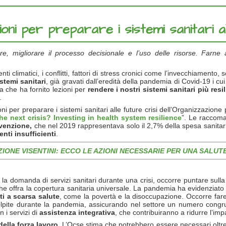
ni per preparare i sistemi sanitari al
 cure, migliorare il processo decisionale e l’uso delle risorse. Far
i climatici, i conflitti, fattori di stress cronici come l’invecchiamento
stemi sanitari
, già gravati dall’eredità della pandemia di Covid-19 i cu
ia che ha fornito lezioni per
rendere i nostri sistemi sanitari più resil
.
er preparare i sistemi sanitari alle future crisi dell’Organizzazione
he next crisis? Investing in health system resilience
”. Le raccom
evenzione,
che nel 2019 rappresentava solo il 2,7% della spesa sanita
nti insufficienti
.
IONE VISENTINI: ECCO LE AZIONI NECESSARIE PER UNA SALUT
e la domanda di servizi sanitari durante una crisi, occorre puntare sull
e che offra la copertura sanitaria universale. La pandemia ha evidenziato
i a scarsa salute
,
come la povertà e la disoccupazione. Occorre fare d
olpite durante la pandemia, assicurando nel settore un numero congru
n i servizi di
assistenza integrativa
, che contribuiranno a ridurre l’impa
della forza lavoro.
L’Ocse stima che potrebbero essere necessari oltre 3