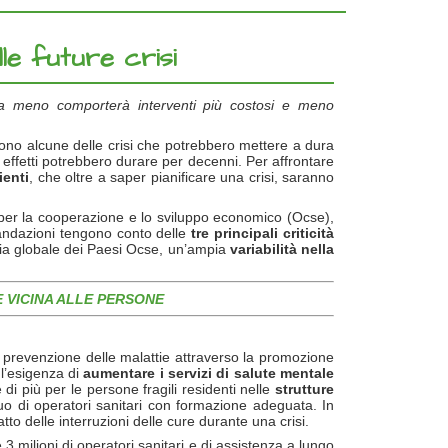
le future crisi
ne a meno comporterà interventi più costosi e meno
, sono alcune delle crisi che potrebbero mettere a dura
i effetti potrebbero durare per decenni. Per affrontare
ienti
, che oltre a saper pianificare una crisi, saranno
 per la cooperazione e lo sviluppo economico (Ocse),
andazioni tengono conto delle
tre principali criticità
ria globale dei Paesi Ocse, un’ampia
variabilità nella
E VICINA ALLE PERSONE
a prevenzione delle malattie
attraverso la promozione
 l’esigenza di
aumentare i servizi di salute mentale
i più per le persone fragili residenti nelle
strutture
o di operatori sanitari con formazione adeguata. In
tto delle interruzioni delle cure durante una crisi.
 milioni di operatori sanitari e di assistenza a lungo