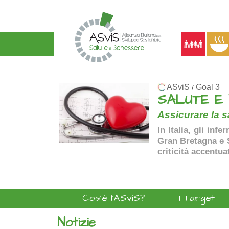
ASviS
Goal 3
/
SALUTE E
Assicurare la sa
In Italia, gli inf
Gran Bretagna e Sp
criticità accentua
Cos'è l'ASviS?
I Target
Notizie