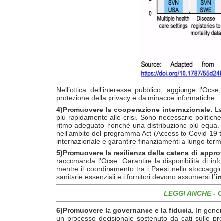
Nell’ottica dell’interesse pubblico, aggiunge l’Ocs
protezione della privacy e da minacce informatiche.
4)
Promuovere la cooperazione internazionale.
L
più rapidamente alle crisi.
Sono necessarie
politich
ritmo adeguato nonché una distribuzione più equa. P
nell’ambito del programma Act (Access to Covid-19 tool
internazionale e garantire finanziamenti a lungo ter
5)Promuovere la resilienza della catena di appr
raccomanda l’Ocse. Garantire la disponibilità di info
mentre il coordinamento tra i Paesi nello stoccaggio
sanitarie essenziali e i fornitori devono assumersi
l’
LEGGI ANCHE - 
6)Promuovere la governance e la fiducia.
In gener
un processo decisionale sostenuto da dati sulle presta