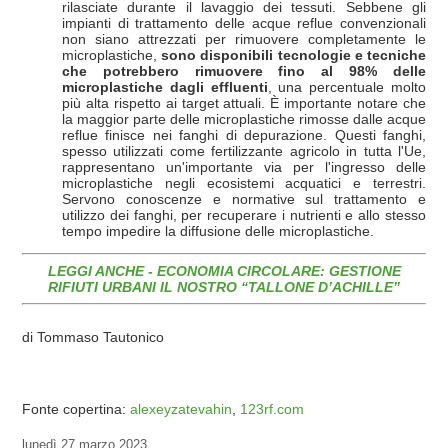
rilasciate durante il lavaggio dei tessuti. Sebbene gli
impianti di trattamento delle acque reflue convenzionali
non siano attrezzati per rimuovere completamente le
microplastiche,
sono disponibili tecnologie e tecniche
che potrebbero rimuovere fino al 98% delle
microplastiche dagli effluenti
, una percentuale molto
più alta rispetto ai target attuali. È importante notare che
la maggior parte delle microplastiche rimosse dalle acque
reflue finisce nei fanghi di depurazione. Questi fanghi,
spesso utilizzati come fertilizzante agricolo in tutta l'Ue,
rappresentano un'importante via per l'ingresso delle
microplastiche negli ecosistemi acquatici e terrestri.
Servono conoscenze e normative sul trattamento e
utilizzo dei fanghi, per recuperare i nutrienti e allo stesso
tempo impedire la diffusione delle microplastiche.
LEGGI ANCHE - ECONOMIA CIRCOLARE: GESTIONE
RIFIUTI URBANI IL NOSTRO “TALLONE D’ACHILLE”
di Tommaso Tautonico
Fonte copertina:
alexeyzatevahin
,
123rf.com
lunedì
27 marzo 2023