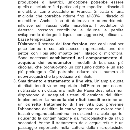
produzione di lavatrici, un’opzione potrebbe essere
quella di includere filtri particolari per impedire il rilascio di
microfibra, come accaduto in Francia. Si tratta di una
miglioria che potrebbe ridurre fino all’80% il rilascio di
microfibre. Anche l'uso di detersivo e ammorbidente
influisce sul rilascio della microfibra. I produttori di
detersivi possono contribuire a ridurne la perdita
sviluppando detergenti liquidi non aggressivi, efficaci a
basse temperature.
D’altronde il settore del
fast fashion
, con capi usati per
poco tempo e sostituiti spesso, rappresenta uno dei
settori con il più alto impatto per il rilascio di microfibra.
Sono necessari
cambiamenti nel comportamento di
acquisto dei consumatori
, modelli di business più
circolari, che promuovono un consumo ridotto e un uso
più prolungato. Ciò potrebbe ridurre sia il numero di
nuovi acquisti che la produzione di rifiuti.
Smaltimento e trattamento a fine vita
. Un'ampia quota
di rifiuti tessili viene esportata dall'Europa per essere
riutilizzata o riciclata, ma molti dei Paesi destinatari non
dispongono di adeguati sistemi di gestione dei rifiuti.
Implementare
la raccolta dei rifiuti tessili
assieme ad
un
corretto trattamento di fine vita
può prevenire
l'abbandono dei rifiuti, la cattiva gestione ed evitare che i
tessuti vengano abbandonati in discariche a cielo aperto,
riducendo la contaminazione da microplastiche da rifiuti
secondari. Anche il trattamento delle acque reflue è un
passaggio importante nella cattura delle microplastiche