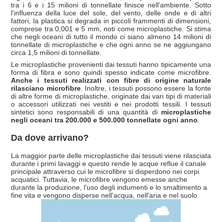
tra i 6 e i 15 milioni di tonnellate finisce nell’ambiente. Sotto
l'influenza della luce del sole, del vento, delle onde e di altri
fattori, la plastica si degrada in piccoli frammenti di dimensioni,
comprese tra 0,001 e 5 mm, noti come microplastiche. Si stima
che negli oceani di tutto il mondo ci siano almeno 14 milioni di
tonnellate di microplastiche e che ogni anno se ne aggiungano
circa 1,5 milioni di tonnellate.
Le microplastiche provenienti dai tessuti hanno tipicamente una
forma di fibra e sono quindi spesso indicate come microfibre.
Anche i tessuti realizzati con fibre di origine naturale
rilasciano microfibre
. Inoltre, i tessuti possono essere la fonte
di altre forme di microplastiche, originate dai vari tipi di materiali
o accessori utilizzati nei vestiti e nei prodotti tessili. I tessuti
sintetici sono responsabili di una quantità di
microplastiche
negli oceani tra 200.000 e 500.000 tonnellate ogni anno
.
Da dove arrivano?
La maggior parte delle microplastiche dai tessuti viene rilasciata
durante i primi lavaggi e questo rende le acque reflue il canale
principale attraverso cui le microfibre si disperdono nei corpi
acquatici. Tuttavia, le microfibre vengono emesse anche
durante la produzione, l'uso degli indumenti e lo smaltimento a
fine vita e vengono disperse nell'acqua, nell'aria e nel suolo.