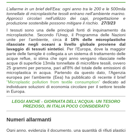
L’allarme in un brief dell’Eea: ogni anno tra le 200 e le 500mila
tonnellate di microplastiche tessili entrano nell'ambiente marino.
Approcci circolari nell’utilizzo dei capi, progettazione e
produzione sostenibile possono mitigare il rischio.
27/3/23
I tessuti sono una delle principali fonti di inquinamento da
microplastiche. Secondo l’Unep, il Programma delle Nazioni
unite per l’ambiente, circa
il 16% delle microplastiche
rilasciate negli oceani a livello globale proviene dal
lavaggio di tessuti sintetici
. Per l'Europa, dove la maggior
parte delle famiglie è collegata a un sistema di trattamento delle
acque reflue, si stima che ogni anno vengano rilasciate nelle
acque di superficie 13mila tonnellate di microfibre tessili, ovvero
25 grammi per persona, pari all'8% del totale delle emissioni di
microplastica in acqua. Partendo da questo dato, l’Agenzia
europea per l’ambiente (Eea) ha pubblicato di recente il brief
“Microplastic pollution from textile consumption”
dedicato ad
individuare soluzioni di economia circolare per il settore tessile
in Europa.
LEGGI ANCHE -
GIORNATA DELL’ACQUA: UN TESORO
PREZIOSO, IN ITALIA POCO CONSIDERATO
Numeri allarmanti
Ogni anno, evidenzia il documento, una quantità di rifiuti plastici