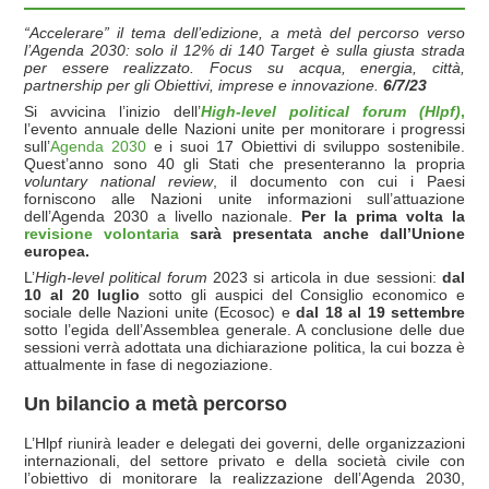
“Accelerare” il tema dell’edizione, a metà del percorso verso
l’Agenda 2030: solo il 12% di 140 Target è sulla giusta strada
per essere realizzato. Focus su acqua, energia, città,
partnership per gli Obiettivi, imprese e innovazione.
6/7/23
Si avvicina l’inizio dell’
High-level political forum (Hlpf)
,
l’evento annuale delle Nazioni unite per monitorare i progressi
sull’
Agenda 2030
e i suoi 17 Obiettivi di sviluppo sostenibile.
Quest’anno sono 40 gli Stati che presenteranno la propria
voluntary national review
, il documento con cui i Paesi
forniscono alle Nazioni unite informazioni sull’attuazione
dell’Agenda 2030 a livello nazionale.
Per la prima volta la
revisione volontaria
sarà presentata anche dall’Unione
europea.
L’
High-level political forum
2023 si articola in due sessioni:
dal
10 al 20 luglio
sotto gli auspici del Consiglio economico e
sociale delle Nazioni unite (Ecosoc) e
dal 18 al 19 settembre
sotto l’egida dell’Assemblea generale. A conclusione delle due
sessioni verrà adottata una dichiarazione politica, la cui bozza è
attualmente in fase di negoziazione.
Un bilancio a metà percorso
L’Hlpf riunirà leader e delegati dei governi, delle organizzazioni
internazionali, del settore privato e della società civile con
l’obiettivo di monitorare la realizzazione dell’Agenda 2030,