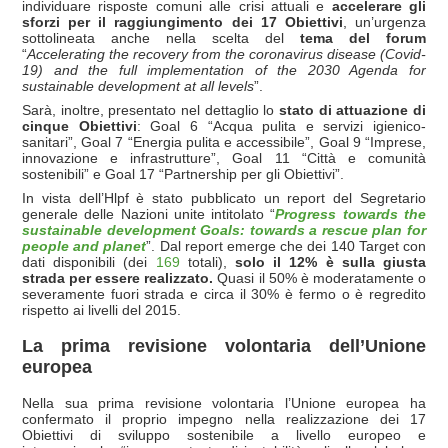
individuare risposte comuni alle crisi attuali e
accelerare gli
sforzi per il raggiungimento dei 17 Obiettivi
, un’urgenza
sottolineata anche nella scelta del
tema del forum
“
Accelerating the recovery from the coronavirus disease (Covid-
19) and the full implementation of the 2030 Agenda for
sustainable development at all levels
”.
Sarà, inoltre, presentato nel dettaglio lo
stato di attuazione di
cinque Obiettivi
: Goal 6 “Acqua pulita e servizi igienico-
sanitari”, Goal 7 “Energia pulita e accessibile”, Goal 9 “Imprese,
innovazione e infrastrutture”, Goal 11 “Città e comunità
sostenibili” e Goal 17 “Partnership per gli Obiettivi”.
In vista dell’Hlpf è stato pubblicato un report del Segretario
generale delle Nazioni unite intitolato “
Progress towards the
sustainable development Goals: towards a rescue plan for
people and planet
”. Dal report emerge che dei 140 Target con
dati disponibili (dei
169
totali),
solo il 12% è sulla giusta
strada per essere realizzato.
Quasi il 50% è moderatamente o
severamente fuori strada e circa il 30% è fermo o è regredito
rispetto ai livelli del 2015.
La prima revisione volontaria dell’Unione
europea
Nella sua prima revisione volontaria l’Unione europea ha
confermato il proprio impegno nella realizzazione dei 17
Obiettivi di sviluppo sostenibile a livello europeo e