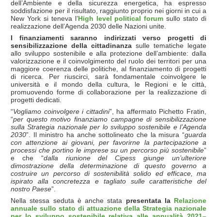
dell’Ambiente e della sicurezza energetica, ha espresso
soddisfazione per il risultato, raggiunto proprio nei giorni in cui a
New York si teneva l’
High level political forum
sullo stato di
realizzazione dell’Agenda 2030 delle Nazioni unite.
I finanziamenti saranno indirizzati verso
progetti di
sensibilizzazione della cittadinanza
sulle tematiche legate
allo sviluppo sostenibile e alla protezione dell’ambiente: dalla
valorizzazione e il coinvolgimento del ruolo dei territori per una
maggiore coerenza delle politiche, al finanziamento di progetti
di ricerca. Per riuscirci, sarà fondamentale coinvolgere le
università e il mondo della cultura, le Regioni e le città,
promuovendo forme di collaborazione per la realizzazione di
progetti dedicati.
“
Vogliamo coinvolgere i cittadini
”, ha affermato Pichetto Fratin,
“
per questo motivo finanziamo campagne di sensibilizzazione
sulla Strategia nazionale per lo sviluppo sostenibile e l’Agenda
2030
”. Il ministro ha anche sottolineato che la misura “
guarda
con attenzione ai giovani, per favorirne la partecipazione a
processi che portino le imprese su un percorso più sostenibile
”
e che “
dalla riunione del Cipess giunge un’ulteriore
dimostrazione della determinazione di questo governo a
costruire un percorso di sostenibilità solido ed efficace, ma
ispirato alla concretezza e tagliato sulle caratteristiche del
nostro Paese
”.
Nella stessa seduta è anche stata
presentata la
Relazione
annuale sullo stato di attuazione della Strategia nazionale
per lo sviluppo sostenibile relativa alle annualità 2021–