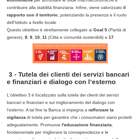
economiche
per affrontare le sfide macroeconomiche e
contribuire alla stabilità finanziaria. Infine, viene valorizzato
il
rapporto con il territorio
, potenziando la presenza e il ruolo
dell’Istituto a livello locale.
Questo obiettivo è strettamente collegato ai
Goal 5
(Parità di
genere),
8
,
9
,
10
,
11
(Città e comunità sostenibili) e
17
.
3 - Tutela dei clienti dei servizi bancari
e finanziari e dialogo con l’esterno
L'obiettivo 3 è focalizzato sulla tutela dei clienti dei servizi
bancari e finanziari e sul miglioramento del dialogo con
l’esterno. A tal fine la Banca si impegna a
rafforzare la
vigilanza
di tutela per garantire che i consumatori siano protetti
adeguatamente. Promuove
l'educazione finanziaria
,
fondamentale per migliorare la consapevolezza e le