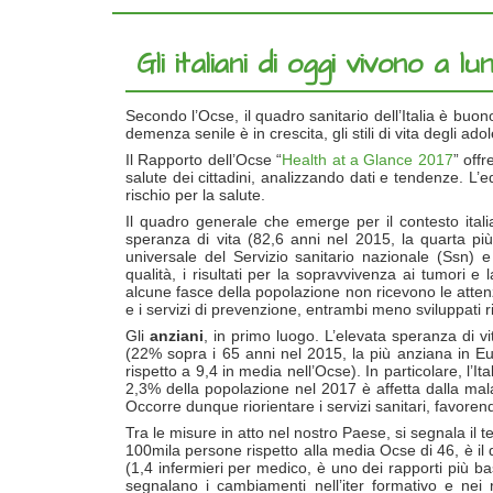
Gli italiani di oggi vivono a 
Secondo l’Ocse, il quadro sanitario dell’Italia è buo
demenza senile è in crescita, gli stili di vita degli 
Il Rapporto dell’Ocse “
Health at a Glance 2017
” off
salute dei cittadini, analizzando dati e tendenze. L’edi
rischio per la salute.
Il quadro generale che emerge per il contesto italian
speranza di vita (82,6 anni nel 2015, la quarta più 
universale del Servizio sanitario nazionale (Ssn) e
qualità, i risultati per la sopravvivenza ai tumori e
alcune fasce della popolazione non ricevono le attenz
e i servizi di prevenzione, entrambi meno sviluppati ri
Gli
anziani
, in primo luogo. L’elevata speranza di v
(22% sopra i 65 anni nel 2015, la più anziana in E
rispetto a 9,4 in media nell’Ocse). In particolare, l’I
2,3% della popolazione nel 2017 è affetta dalla mal
Occorre dunque riorientare i servizi sanitari, favoren
Tra le misure in atto nel nostro Paese, si segnala il 
100mila persone rispetto alla media Ocse di 46, è il 
(1,4 infermieri per medico, è uno dei rapporti più bass
segnalano i cambiamenti nell’iter formativo e nei re