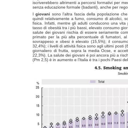
iscriverebbero altrimenti a percorsi formativi per med
senza educazione formale (badanti), anche per regol
I
giovani
sono l’altra fascia della popolazione che n
quindi relativamente a fumo, consumo di alcolici, so
fisica. Infatti, mentre gli adulti conducono una vit
tasso di obesità tra i più bassi, elevato consumo giorna
salute dei giovani rischia di essere seriamente compr
primato per la più alta percentuale di fumatori, a
sovrappeso e obesi è elevato (15,5%); il consumo
32,4%); i livelli di attività fisica sono agli ultimi po
giornaliero di frutta, sopra la media Ocse, e acce
22,3%). La salute dei giovani è poi ancora più a risc
(Pm 2,5) è in aumento e l’Italia è tra i pochi Paesi 