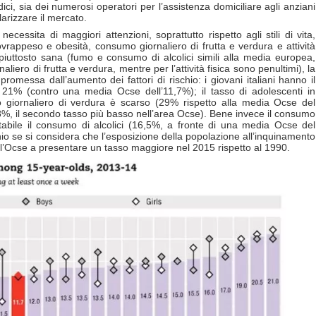
ici, sia dei numerosi operatori per l’assistenza domiciliare agli anziani
arizzare il mercato.
ecessita di maggiori attenzioni, soprattutto rispetto agli stili di vita,
vrappeso e obesità, consumo giornaliero di frutta e verdura e attività
a piuttosto sana (fumo e consumo di alcolici simili alla media europea,
liero di frutta e verdura, mentre per l’attività fisica sono penultimi), la
omessa dall’aumento dei fattori di rischio: i giovani italiani hanno il
l 21% (contro una media Ocse dell’11,7%); il tasso di adolescenti in
 giornaliero di verdura è scarso (29% rispetto alla media Ocse del
sti (8%, il secondo tasso più basso nell’area Ocse). Bene invece il consumo
ttabile il consumo di alcolici (16,5%, a fronte di una media Ocse del
hio se si considera che l’esposizione della popolazione all’inquinamento
dell’Ocse a presentare un tasso maggiore nel 2015 rispetto al 1990.