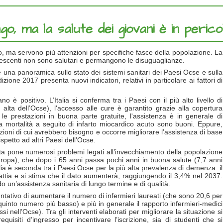
lungo, ma la salute dei giovani è in perico
no, ma servono più attenzioni per specifiche fasce della popolazione. La
adolescenti non sono salutari e permangono le disuguaglianze.
re una panoramica sullo stato dei sistemi sanitari dei Paesi Ocse e sulla
zione 2017 presenta nuovi indicatori, relativi in particolare ai fattori di
o è positivo. L’Italia si conferma tra i Paesi con il più alto livello di
alta dell’Ocse), l'accesso alle cure è garantito grazie alla copertura
 le prestazioni in buona parte gratuite, l'assistenza è in generale di
 la mortalità a seguito di infarto miocardico acuto sono buoni. Eppure,
ioni di cui avrebbero bisogno e occorre migliorare l’assistenza di base
spetto ad altri Paesi dell’Ocse.
ita pone numerosi problemi legati all’invecchiamento della popolazione
uropa), che dopo i 65 anni passa pochi anni in buona salute (7,7 anni
talia è seconda tra i Paesi Ocse per la più alta prevalenza di demenza: il
attia e si stima che il dato aumenterà, raggiungendo il 3,4% nel 2037.
do un’assistenza sanitaria di lungo termine e di qualità.
tentativo di aumentare il numero di infermieri laureati (che sono 20,6 per
quinto numero più basso) e più in generale il rapporto infermieri-medici
i nell’Ocse). Tra gli interventi elaborati per migliorare la situazione si
quisiti d’ingresso per incentivare l’iscrizione, sia di studenti che si