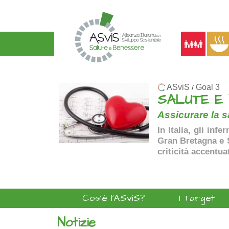
ASviS
Goal 3
/
SALUTE E
Assicurare la sa
In Italia, gli inf
Gran Bretagna e Sp
criticità accentua
Cos'è l'ASviS?
I Target
Notizie