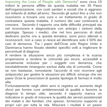
Improving the Lives of People with Dementia
” sono circa 19
milioni le persone afflitte da questa malattia nei 35 Paesi
dell’organizzazione, con costi sanitari e sociali che si aggirano
sul miliardo di dollari all’anno. Secondo gli autori fino a che non
riusciremo a trovare una cura o un trattamento in grado di
contrastare questa malattia, il numero dei casi continuerà a
crescere. Secondo il rapporto una delle difficoltà principali sta
nel riconoscere e diagnosticare con anticipo i sintomi della
patologia. Spesso i medici, che nel loro percorso di studi
dedicano poche ore a questa tematica, sono poco allenati a
riconoscerli; non a caso si riesce ad identificare solo il 50% dei
casi di demenza. Tra i paesi dell’Ocse solo Regno Unito e
Danimarca hanno fissato obiettivi specifici volti a migliorare le
percentuali di diagnosi.
A rendere la situazione ancor più complessa è la scarsa
propensione a rendere le comunità più sicure, accessibili e
socialmente inclusive per i soggetti con demenza, che
inevitabilmente rimangono esclusi dalla vita di comunità. Come
se non bastasse, nonostante l’accordo di non ricorrere agli
antipsicotici per gestire le situazioni più difficili, emerge che nei
paesi Ocse le prescrizioni di questa tipologia di farmaci è molto
alta.
Fortunatamente negli ultimi anni si registra un aumento degli
sforzi per fornire cure antidemenziali di qualità e favorire la
diagnosi in tempo utile; secondo il rapporto manca un
indicatore in grado di misurare la qualità dei servizi assistenziali
dei malati e dei familiari, che spesso, forniscono supporto ai
propri cari per tutta la vita. Misurare i risultati è un passo