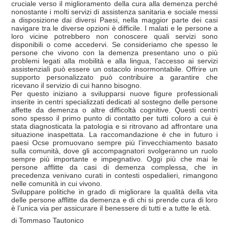
cruciale verso il miglioramento della cura alla demenza perché
nonostante i molti servizi di assistenza sanitaria e sociale messi
a disposizione dai diversi Paesi, nella maggior parte dei casi
navigare tra le diverse opzioni è difficile. I malati e le persone a
loro vicine potrebbero non conoscere quali servizi sono
disponibili o come accedervi. Se consideriamo che spesso le
persone che vivono con la demenza presentano uno o più
problemi legati alla mobilità e alla lingua, l’accesso ai servizi
assistenziali può essere un ostacolo insormontabile. Offrire un
supporto personalizzato può contribuire a garantire che
ricevano il servizio di cui hanno bisogno.
Per questo iniziano a svilupparsi nuove figure professionali
inserite in centri specializzati dedicati al sostegno delle persone
affette da demenza o altre difficoltà cognitive. Questi centri
sono spesso il primo punto di contatto per tutti coloro a cui è
stata diagnosticata la patologia e si ritrovano ad affrontare una
situazione inaspettata. La raccomandazione è che in futuro i
paesi Ocse promuovano sempre più l’invecchiamento basato
sulla comunità, dove gli accompagnatori svolgeranno un ruolo
sempre più importante e impegnativo. Oggi più che mai le
persone afflitte da casi di demenza complessa, che in
precedenza venivano curati in contesti ospedalieri, rimangono
nelle comunità in cui vivono.
Sviluppare politiche in grado di migliorare la qualità della vita
delle persone afflitte da demenza e di chi si prende cura di loro
è l’unica via per assicurare il benessere di tutti e a tutte le età.
di Tommaso Tautonico