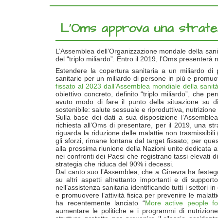
L’Oms approva una strategi
L’Assemblea dell’Organizzazione mondale della sanità
del “triplo miliardo”. Entro il 2019, l’Oms presenterà
Estendere la copertura sanitaria a un miliardo di
sanitarie per un miliardo di persone in più e promuo
fissato al 2023 dall’Assemblea mondiale della sanit
obiettivo concreto, definito “triplo miliardo”, che p
avuto modo di fare il punto della situazione su dive
sostenibile: salute sessuale e riproduttiva, nutrizione
Sulla base dei dati a sua disposizione l’Assemblea
richiesta all’Oms di presentare, per il 2019, una str
riguarda la riduzione delle malattie non trasmissibili
gli sforzi, rimane lontana dal target fissato; per ques
alla prossima riunione della Nazioni unite dedicata al
nei confronti dei Paesi che registrano tassi elevati di 
strategia che riduca del 90% i decessi.
Dal canto suo l’Assemblea, che a Ginevra ha festeggi
su altri aspetti altrettanto importanti e di support
nell’assistenza sanitaria identificando tutti i settori 
e promuovere l’attività fisica per prevenire le malatt
ha recentemente lanciato “
More active people fo
aumentare le politiche e i programmi di nutrizione