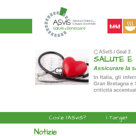
ASviS
Goal 3
/
SALUTE E
Assicurare la sa
In Italia, gli inf
Gran Bretagna e Sp
criticità accentua
Cos'è l'ASviS?
I Target
Notizie