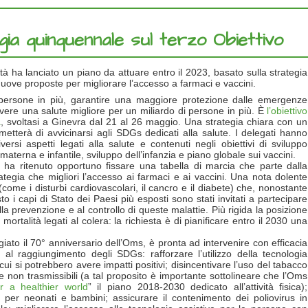
a quinquennale sul terzo Obiettivo
 ha lanciato un piano da attuare entro il 2023, basato sulla strategia
 nuove proposte per migliorare l’accesso a farmaci e vaccini.
 persone in più, garantire una maggiore protezione dalle emergenze
vere una salute migliore per un miliardo di persone in più. È
l’obiettivo
à
, svoltasi a Ginevra dal 21 al 26 maggio. Una strategia chiara con un
ermetterà di avvicinarsi agli SDGs dedicati alla salute. I delegati hanno
rsi aspetti legati alla salute e contenuti negli obiettivi di sviluppo
 materna e infantile, sviluppo dell’infanzia e piano globale sui vaccini.
 ha ritenuto opportuno fissare una tabella di marcia che parte dalla
ategia che migliori l’accesso ai farmaci e ai vaccini. Una nota dolente
 (come i disturbi cardiovascolari, il cancro e il diabete) che, nonostante
to i capi di Stato dei Paesi più esposti sono stati invitati a partecipare
la prevenzione e al controllo di queste malattie. Più rigida la posizione
mortalità legati al colera: la richiesta è di pianificare entro il 2030 una
ato il 70° anniversario dell’Oms, è pronta ad intervenire con efficacia
o al raggiungimento degli SDGs: rafforzare l’utilizzo della tecnologia
in cui si potrebbero avere impatti positivi; disincentivare l’uso del tabacco
ie non trasmissibili (a tal proposito è importante sottolineare che l’Oms
r a healthier world
” il piano 2018-2030 dedicato all’attività fisica);
 per neonati e bambini; assicurare il contenimento dei poliovirus in