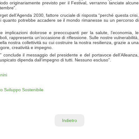
odo originariamente previsto per il Festival, verranno lanciate alcune
ttembre”.
rget dell’Agenda 2030, fattore cruciale di risposta “perché questa crisi,
di quanto potrebbe accadere se il mondo rimanesse su un percorso di
 implicazioni dolorose e preoccupanti per la salute, l’economia, le
eboli, rappresenta un’occasione di riflessione. Sulle nostre vulnerabilità,
lla nostra collettività su cui costruire la nostra resilienza, grazie a una
igore, creatività e impegno.
” conclude il messaggio del presidente e del portavoce dell’Alleanza,
auspicato dipenda dall’impegno di tutti. Nessuno escluso”.
nini
lo Sviluppo Sostenibile
Indietro