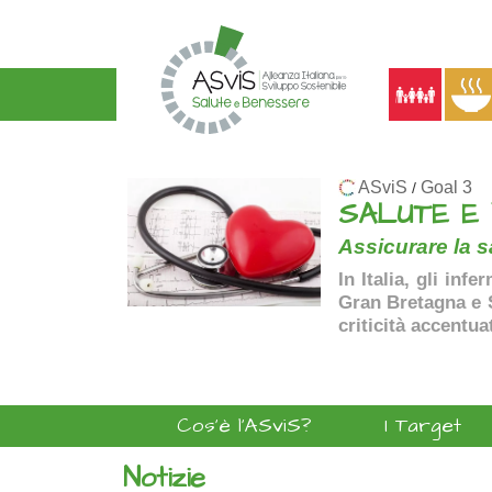
ASviS
Goal 3
/
SALUTE E
Assicurare la sa
In Italia, gli inf
Gran Bretagna e Sp
criticità accentua
Cos'è l'ASviS?
I Target
Notizie