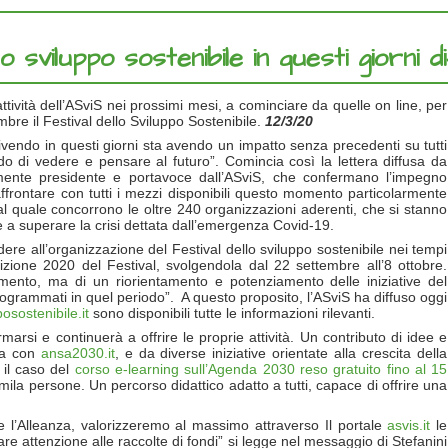
 sviluppo sostenibile in questi giorni dif
ttività dell’ASviS nei prossimi mesi, a cominciare da quelle on line, per
tembre il Festival dello Sviluppo Sostenibile.
12/3/20
ivendo in questi giorni sta avendo un impatto senza precedenti su tutti
odo di vedere e pensare al futuro”. Comincia così la lettera diffusa da
vamente presidente e portavoce dall’ASviS, che confermano l’impegno
 affrontare con tutti i mezzi disponibili questo momento particolarmente
al quale concorrono le oltre 240 organizzazioni aderenti, che si stanno
le a superare la crisi dettata dall’emergenza Covid-19.
ere all’organizzazione del Festival dello sviluppo sostenibile nei tempi
izione 2020 del Festival, svolgendola dal 22 settembre all’8 ottobre.
imento, ma di un riorientamento e potenziamento delle iniziative del
programmati in quel periodo”. A questo proposito, l’ASviS ha diffuso oggi
posostenibile.it
sono disponibili tutte le informazioni rilevanti.
marsi e continuerà a offrire le proprie attività. Un contributo di idee e
ia con
ansa2030.it
, e da diverse iniziative orientate alla crescita della
 il caso del
corso e-learning sull’Agenda 2030 reso gratuito fino al 15
2mila persone. Un percorso didattico adatto a tutti, capace di offrire una
gue l’Alleanza, valorizzeremo al massimo attraverso Il portale
asvis.it
le
lare attenzione alle raccolte di fondi” si legge nel messaggio di Stefanini