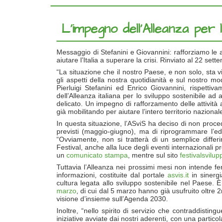
L’impegno dell'Alleanza per lo
Messaggio di Stefanini e Giovannini: rafforziamo le a
aiutare l’Italia a superare la crisi. Rinviato al 22 set
“La situazione che il nostro Paese, e non solo, sta v
gli aspetti della nostra quotidianità e sul nostro m
Pierluigi Stefanini ed Enrico Giovannini, rispetti
dell’Alleanza italiana per lo sviluppo sostenibile ad
delicato. Un impegno di rafforzamento delle attività 
già mobilitando per aiutare l’intero territorio naziona
In questa situazione, l’ASviS ha deciso di non proced
previsti (maggio-giugno), ma di riprogrammare l’ed
“Ovviamente, non si tratterà di un semplice differ
Festival, anche alla luce degli eventi internazionali 
un
comunicato stampa
, mentre sul sito
festivalsvilup
Tuttavia l’Alleanza nei prossimi mesi non intende fer
informazioni, costituite dal portale
asvis.it
in sinerg
cultura legata allo sviluppo sostenibile nel Paese. È
marzo
, di cui dal 5 marzo hanno già usufruito oltre 
visione d’insieme sull’Agenda 2030.
Inoltre, “nello spirito di servizio che contraddistin
iniziative avviate dai nostri aderenti, con una partico