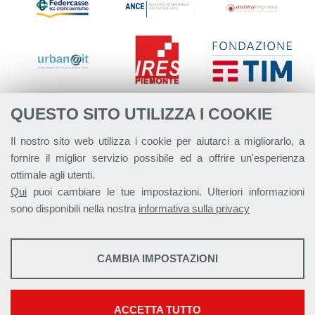
QUESTO SITO UTILIZZA I COOKIE
Il nostro sito web utilizza i cookie per aiutarci a migliorarlo, a
fornire il miglior servizio possibile ed a offrire un'esperienza
ottimale agli utenti.
Qui
puoi cambiare le tue impostazioni. Ulteriori informazioni
sono disponibili nella nostra
informativa sulla privacy
STATISTICHE
CAMBIA IMPOSTAZIONI
Strumenti statistici che raccolgono dati anonimi sull'utilizzo e la
Alleanza Italiana per lo Sviluppo Sostenibile - ASviS
funzionalità del sito web.
Via Farini 17, 00185 Roma C.F. 97893090585 P.IVA 14610671001
Mostra maggiori informazioni
ACCETTA TUTTO