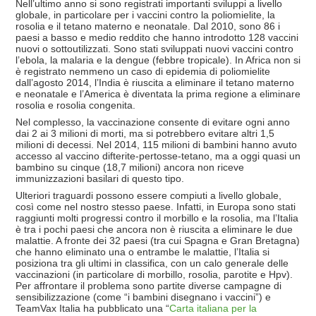
Nell’ultimo anno si sono registrati importanti sviluppi a livello
globale, in particolare per i vaccini contro la poliomielite, la
rosolia e il tetano materno e neonatale. Dal 2010, sono 86 i
paesi a basso e medio reddito che hanno introdotto 128 vaccini
nuovi o sottoutilizzati. Sono stati sviluppati nuovi vaccini contro
l’ebola, la malaria e la dengue (febbre tropicale). In Africa non si
è registrato nemmeno un caso di epidemia di poliomielite
dall’agosto 2014, l’India è riuscita a eliminare il tetano materno
e neonatale e l’America è diventata la prima regione a eliminare
rosolia e rosolia congenita.
Nel complesso, la vaccinazione consente di evitare ogni anno
dai 2 ai 3 milioni di morti, ma si potrebbero evitare altri 1,5
milioni di decessi. Nel 2014, 115 milioni di bambini hanno avuto
accesso al vaccino difterite-pertosse-tetano, ma a oggi quasi un
bambino su cinque (18,7 milioni) ancora non riceve
immunizzazioni basilari di questo tipo.
Ulteriori traguardi possono essere compiuti a livello globale,
così come nel nostro stesso paese. Infatti, in Europa sono stati
raggiunti molti progressi contro il morbillo e la rosolia, ma l’Italia
è tra i pochi paesi che ancora non è riuscita a eliminare le due
malattie. A fronte dei 32 paesi (tra cui Spagna e Gran Bretagna)
che hanno eliminato una o entrambe le malattie, l’Italia si
posiziona tra gli ultimi in classifica, con un calo generale delle
vaccinazioni (in particolare di morbillo, rosolia, parotite e Hpv).
Per affrontare il problema sono partite diverse campagne di
sensibilizzazione (come “i bambini disegnano i vaccini”) e
TeamVax Italia ha pubblicato una “
Carta italiana per la