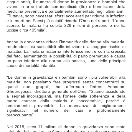
cinque anni), il numero di donne in gravidanza e bambini che
vivono in aree trattate con insetticidi (Itn) e beneficiano della
medicina preventiva è parzialmente aumentato negli ultimi anni.
“Tuttavia, sono necessari sforzi accelerati per ridurre le infezioni
e le morti nei Paesi più colpiti” ricorda l’Oms nel report. “L’anno
scorso, la malaria ha colpito 228 milioni di persone e ne ha
uccise circa 405mila”.
Anche la gravidanza riduce l'immunità delle donne alla malaria,
rendendole più suscettibili alle infezioni e a maggior rischio di
malattia. La malaria materna interferisce inoltre con la crescita
del feto, aumentando le possibilità di parto prematuro e causa
un peso inferiore alla norma alla nascita, una delle principali
cause di mortalità infantile.
“Le donne in gravidanza e i bambini sono i più vulnerabili alla
malaria: non possiamo fare progressi senza concentrarci su
questi due gruppi”, ha affermato Tedros Adhanom
Ghebreyesus, direttore generale dell'Oms. “Stiamo assistendo
a segnali incoraggianti, ma l’onere della sofferenza e della
morte causato dalla malaria è inaccettabile, perché è
ampiamente prevenibile. La mancanza di miglioramenti
significativi nel numero dei casi è profondamente
preoccupante”.
Nel 2018, circa 11 milioni di donne in gravidanza sono state
infettate dalla malaria in Africa subsahariana, e di conseguenza,