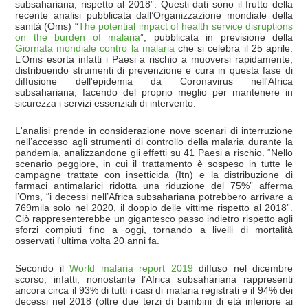
subsahariana, rispetto al 2018”. Questi dati sono il frutto della
recente analisi pubblicata dall’Organizzazione mondiale della
sanità (Oms) “
The potential impact of health service disruptions
on the burden of malaria
”, pubblicata in previsione della
Giornata mondiale contro la malaria
che si celebra il 25 aprile.
L’Oms esorta infatti i Paesi a rischio a muoversi rapidamente,
distribuendo strumenti di prevenzione e cura in questa fase di
diffusione dell'epidemia da Coronavirus nell'Africa
subsahariana, facendo del proprio meglio per mantenere in
sicurezza i servizi essenziali di intervento.
L'analisi prende in considerazione nove scenari di interruzione
nell’accesso agli strumenti di controllo della malaria durante la
pandemia, analizzandone gli effetti su 41 Paesi a rischio. “Nello
scenario peggiore, in cui il trattamento è sospeso in tutte le
campagne trattate con insetticida (Itn) e la distribuzione di
farmaci antimalarici ridotta una riduzione del 75%” afferma
l’Oms, “i decessi nell’Africa subsahariana potrebbero arrivare a
769mila solo nel 2020, il doppio delle vittime rispetto al 2018”.
Ciò rappresenterebbe un gigantesco passo indietro rispetto agli
sforzi compiuti fino a oggi, tornando a livelli di mortalità
osservati l'ultima volta 20 anni fa.
Secondo il
World malaria report 2019
diffuso nel dicembre
scorso, infatti, nonostante l’Africa subsahariana rappresenti
ancora circa il 93% di tutti i casi di malaria registrati e il 94% dei
decessi nel 2018 (oltre due terzi di bambini di età inferiore ai