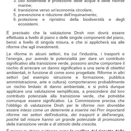
uso sostenibile e protezione delle acque e delle risorse
marine;
transizione verso un’economia circolare;
prevenzione e riduzione dell’inquinamento;
protezione e ripristino della biodiversità e degli
ecosistemi.
É precisato che la valutazione Dnsh non dovrà essere
effettuata a livello di piano o delle singole componenti del piano,
bensì a livello di singola misura, e che si applicherà sia alle
riforme che agli investimenti.
Le riforme in alcuni settori, tra cui l'industria, i trasporti e
l'energia, pur avendo le potenzialità per dare un contributo
significativo alla transizione verde, possono anche comportare il
rischio di arrecare un danno significativo a una serie di obiettivi
ambientali, in funzione di come sono progettate. Riforme in altri
settori (ad esempio istruzione e formazione, pubblica
amministrazione, arte e cultura) comporteranno probabilmente
un rischio limitato di danno ambientale, e si potrà dunque
applicare una valutazione semplificata, a prescindere dal loro
contributo potenziale alla transizione verde, che potrebbe
comunque essere significativo. La Commissione precisa che
l'obbligo di valutazione Dnsh per le riforme
non dovrebbe
essere inteso come un deterrente a inserire nei Pnrr importanti
riforme nei settori dell'industria, dei trasporti e dell'energia,
poich
é tali misure hanno un grande potenziale di promozione
della transizione verde e di stimolo della crescita.