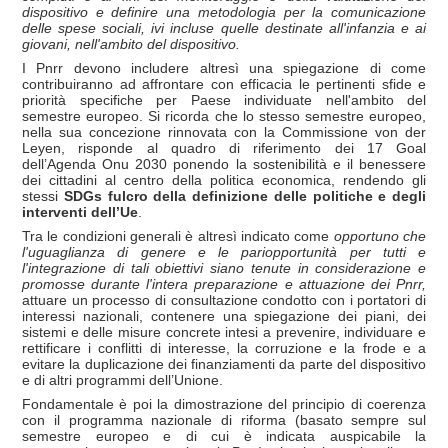
dispositivo e definire una metodologia per la comunicazione
delle spese sociali, ivi incluse quelle destinate all'infanzia e ai
giovani, nell'ambito del dispositivo.
I Pnrr devono includere altresì una spiegazione di come
contribuiranno ad affrontare con efficacia le pertinenti sfide e
priorità specifiche per Paese individuate nell'ambito del
semestre europeo. Si ricorda che lo stesso semestre europeo,
nella sua concezione rinnovata con la Commissione von der
Leyen, risponde al quadro di riferimento dei 17 Goal
dell’Agenda Onu 2030 ponendo la sostenibilità e il benessere
dei cittadini al centro della politica economica, rendendo gli
stessi
SDGs fulcro della definizione delle politiche e degli
interventi dell’Ue
.
Tra le condizioni generali è altresì indicato come
opportuno che
l'uguaglianza di genere e le pari
opportunit
à per tutti e
l'integrazione di tali obiettivi siano tenute in considerazione e
promosse durante l'intera preparazione e attuazione dei Pnrr,
attuare un processo di consultazione condotto con i portatori di
interessi nazionali, contenere una spiegazione dei piani, dei
sistemi e delle misure concrete intesi a prevenire, individuare e
rettificare i conflitti di interesse, la corruzione e la frode e a
evitare la duplicazione dei finanziamenti da parte del dispositivo
e di altri programmi dell’Unione.
Fondamentale è poi la dimostrazione del principio di coerenza
con il programma nazionale di riforma (basato sempre sul
semestre europeo e di cui è indicata auspicabile la