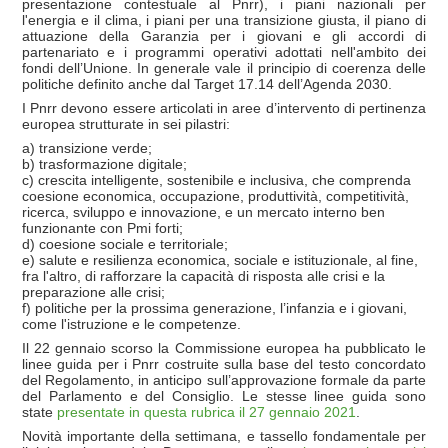
presentazione contestuale al Pnrr), i piani nazionali per
l'energia e il clima, i piani per una transizione giusta, il piano di
attuazione della Garanzia per i giovani e gli accordi di
partenariato e i programmi operativi adottati nell'ambito dei
fondi dell’Unione. In generale vale il principio di coerenza delle
politiche definito anche dal Target 17.14 dell’Agenda 2030.
I Pnrr devono essere articolati in aree d’intervento di pertinenza
europea strutturate in sei pilastri:
a) transizione verde;
b) trasformazione digitale;
c) crescita intelligente, sostenibile e inclusiva, che comprenda
coesione economica, occupazione, produttività, competitività,
ricerca, sviluppo e innovazione, e un mercato interno ben
funzionante con Pmi forti;
d) coesione sociale e territoriale;
e) salute e resilienza economica, sociale e istituzionale, al fine,
fra l'altro, di rafforzare la capacità di risposta alle crisi e la
preparazione alle crisi;
f) politiche per la prossima generazione, l’infanzia e i giovani,
come l'istruzione e le competenze.
Il 22 gennaio scorso la Commissione europea ha pubblicato le
linee guida per i Pnrr costruite sulla base del testo concordato
del Regolamento, in anticipo sull’approvazione formale da parte
del Parlamento e del Consiglio. Le stesse linee guida sono
state
presentate in questa rubrica il 27 gennaio 2021
.
Novità importante della settimana, e tassello fondamentale per