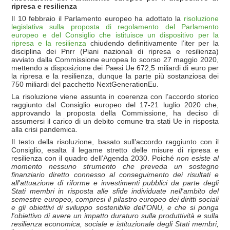
ripresa e resilienza
Il 10 febbraio il Parlamento europeo ha adottato la
risoluzione
legislativa sulla proposta di regolamento del Parlamento
europeo e del Consiglio che istituisce un dispositivo per la
ripresa e la resilienza
chiudendo definitivamente l’iter per la
disciplina dei Pnrr (Piani nazionali di ripresa e resilienza)
avviato dalla Commissione europea lo scorso 27 maggio 2020,
mettendo a disposizione dei Paesi Ue 672,5 miliardi di euro per
la ripresa e la resilienza, dunque la parte più sostanziosa dei
750 miliardi del pacchetto NextGenerationEu.
La risoluzione viene assunta in coerenza con l’accordo storico
raggiunto dal Consiglio europeo del 17-21 luglio 2020 che,
approvando la proposta della Commissione, ha deciso di
assumersi il carico di un debito comune tra stati Ue in risposta
alla crisi pandemica.
Il testo della risoluzione, basato sull’accordo raggiunto con il
Consiglio, esalta il legame stretto delle misure di ripresa e
resilienza con il quadro dell’Agenda 2030. Poiché
non esiste al
momento nessuno strumento che preveda un sostegno
finanziario diretto connesso al conseguimento dei risultati e
all'attuazione di riforme e investimenti pubblici da parte degli
Stati membri in risposta alle sfide individuate nell'ambito del
semestre europeo, compresi il pilastro europeo dei diritti sociali
e gli obiettivi di sviluppo sostenibile dell'ONU, e che si ponga
l'obiettivo di avere un impatto duraturo sulla produttivit
à e sulla
resilienza economica, sociale e istituzionale degli Stati membri,