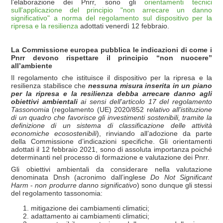
l’elaborazione dei Pnrr, sono gli
orientamenti tecnici
sull'applicazione del principio "non arrecare un danno
significativo" a norma del regolamento sul dispositivo per la
ripresa e la resilienza
adottati venerdì 12 febbraio.
La Commissione europea pubblica le indicazioni di come i
Pnrr devono rispettare il principio “non nuocere”
all’ambiente
Il regolamento che istituisce il dispositivo per la ripresa e la
resilienza stabilisce che
nessuna misura inserita in un piano
per la ripresa e la resilienza debba arrecare danno agli
obiettivi ambientali
ai sensi dell'articolo 17 del regolamento
Tassonomia
(regolamento (UE) 2020/852 r
elativo all'istituzione
di un quadro che favorisce gli investimenti sostenibili, tramite la
definizione di un sistema di classificazione delle attività
economiche ecosostenibili
), rinviando all’adozione da parte
della Commissione d’indicazioni specifiche. Gli orientamenti
adottati il 12 febbraio 2021, sono di assoluta importanza poiché
determinanti nel processo di formazione e valutazione dei Pnrr.
Gli obiettivi ambientali da considerare nella valutazione
denominata Dnsh (acronimo dall’inglese
Do Not Significant
Harm
-
non produrre danno significativo
) sono dunque gli stessi
del regolamento tassonomia:
mitigazione dei cambiamenti climatici;
adattamento ai cambiamenti climatici;