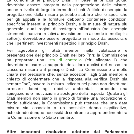
La conformità al principio Dnsh, in base ai principi guida,
dovrebbe essere integrata nella progettazione delle misure,
anche a livello di target intermedi e finali. A titolo d’esempio, la
progettazione della misura potrebbe stabilire che le specifiche
per gli appalti e le forniture debbano contenere condizioni
specifiche inerenti al principio Dnsh, e le misure di natura più
generale, quali regimi di sostegno all'industria (ad esempio
strumenti finanziari relativi a investimenti in aziende in molteplici
settori), dovrebbero essere progettate in modo da assicurare
che i pertinenti investimenti rispettino il principio Dnsh.
Per agevolare gli Stati membri nella valutazione e
presentazione del principio Dnsh nei loro Pnrr, la Commissione
ha preparato una
lista di controllo
(cfr. allegato I) che
dovrebbero usare a supporto della loro analisi del nesso tra
ciascuna misura e il principio Dnsh. La Commissione è molto
chiara nel precisare che, senza eccezioni, agli Stati membri è
chiesto di confermare che la risposta alla verifica Dnsh sia
sempre "no", ovvero la misura indicata nel piano non dovrà mai
arrecare danni agli obiettivi ambientali, fornendo una
spiegazione e motivazioni a sostegno della risposta. Qualora gli
Stati membri non siano in grado di fornire una motivazione di
fondo sufficiente, la Commissione può ritenere che una data
misura sia associata a un possibile danno significativo,
richiedendo dunque necessità di confronti e approfondimenti tra
la Commissione e lo Stato membro.
Altre importanti risoluzioni adottate dal Parlamento