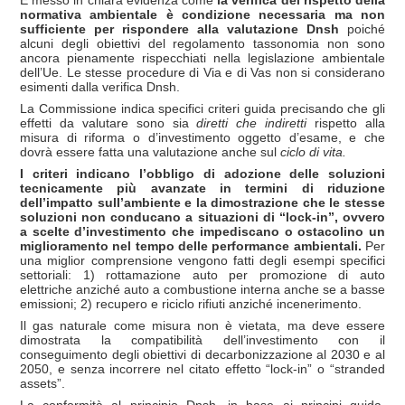
É messo in chiara evidenza come
la verifica del rispetto della
normativa ambientale è condizione necessaria ma non
sufficiente per rispondere alla valutazione Dnsh
poiché
alcuni degli obiettivi del regolamento tassonomia non sono
ancora pienamente rispecchiati nella legislazione ambientale
dell’Ue. Le stesse procedure di Via e di Vas non si considerano
esimenti dalla verifica Dnsh.
La Commissione indica specifici criteri guida precisando che gli
effetti da valutare sono sia
diretti che indiretti
rispetto alla
misura di riforma o d’investimento oggetto d’esame, e che
dovrà essere fatta una valutazione anche sul
ciclo di vita.
I criteri indicano l’obbligo di adozione delle soluzioni
tecnicamente più avanzate in termini di riduzione
dell’impatto sull’ambiente e la dimostrazione che le stesse
soluzioni non conducano a situazioni di “lock-in”, ovvero
a scelte d’investimento che impediscano o ostacolino un
miglioramento nel tempo delle performance ambientali.
Per
una miglior comprensione vengono fatti degli esempi specifici
settoriali: 1) rottamazione auto per promozione di auto
elettriche anziché auto a combustione interna anche se a basse
emissioni; 2) recupero e riciclo rifiuti anziché incenerimento.
Il gas naturale come misura non è vietata, ma deve essere
dimostrata la compatibilità dell’investimento con il
conseguimento degli obiettivi di decarbonizzazione al 2030 e al
2050, e senza incorrere nel citato effetto “lock-in” o “stranded
assets”.