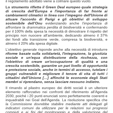
il regolamento adottato viene a colmare questo vuoto.
Lo strumento riflette
il Green Deal europeo quale strategia
di crescita dell’Europa e l'importanza di far fronte ai
cambiamenti climatici in linea con l’impegno dell'Unione di
attuare l'accordo di Parigi e gli obiettivi di sviluppo
sostenibile dell’Onu
evidenziando anche
l'importanza di
affrontare la drammatica perdita di biodiversit
à
e confermando
per il 100% della spesa
la necessità di dimostrare il rispetto del
principio non nuocere all’ambiente, dedicando almeno il 37%
dei fondi alla transizione verde, compresa la biodiversità, e
almeno il 20% alla spesa digitale.
L’obiettivo generale risponde anche alla necessità di introdurre
riforme basate sulla solidariet
à, l'integrazione, la giustizia
sociale e un'equa distribuzione della ricchezza, con
l'obiettivo di creare un'occupazione di qualit
à e una
crescita sostenibile, garantire un pari livello di opportunit
à
e protezione sociale, anche in termini di accesso, tutelare i
gruppi vulnerabili e migliorare il tenore di vita di tutti i
cittadini dell’Unione […] affinch
é le economie degli Stati
membri si riprendano, senza lasciare nessuno indietro.
Il rimando al pilastro europeo dei diritti sociali è un ulteriore
elemento rafforzativo nei confronti del riferimento all’Agenda
2030, poiché i 20 punti enunciati sono perfettamente coerenti e
inquadrabili nei Goal dell’Agenda. La risoluzione specifica che
la Commissione dovrebbe stabilire mediante atti delegati gli
indicatori comuni da utilizzare per le relazioni sui progressi
compiuti e ai fini del monitoraggio e della valutazione del