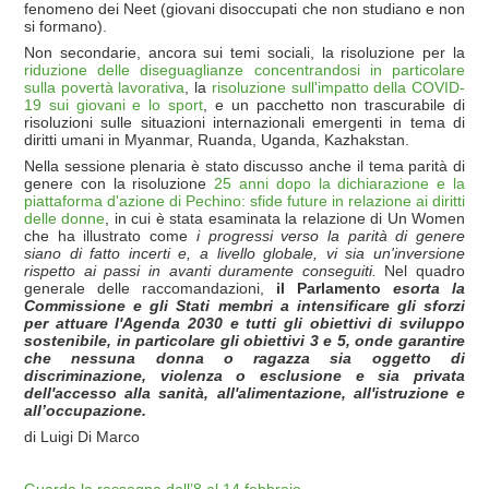
fenomeno dei Neet (giovani disoccupati che non studiano e non
si formano).
Non secondarie, ancora sui temi sociali, la risoluzione per la
riduzione delle diseguaglianze concentrandosi in particolare
sulla povertà lavorativa
, la
risoluzione sull'impatto della COVID-
19 sui giovani e lo sport
, e un pacchetto non trascurabile di
risoluzioni sulle situazioni internazionali emergenti in tema di
diritti umani in Myanmar, Ruanda, Uganda, Kazhakstan.
Nella sessione plenaria è stato discusso anche il tema parità di
genere con la risoluzione
25 anni dopo la dichiarazione e la
piattaforma d'azione di Pechino: sfide future in relazione ai diritti
delle donne
, in cui è stata esaminata la relazione di Un Women
che ha illustrato come
i progressi verso la parità di genere
siano di fatto incerti e, a livello globale, vi sia un'inversione
rispetto ai passi in avanti duramente conseguiti.
Nel quadro
generale delle raccomandazioni,
il Parlamento
esorta la
Commissione e gli Stati membri a intensificare gli sforzi
per attuare l'Agenda 2030 e tutti gli obiettivi di sviluppo
sostenibile, in particolare gli obiettivi 3 e 5, onde garantire
che nessuna donna o ragazza sia oggetto di
discriminazione, violenza o esclusione e sia privata
dell'accesso alla sanità, all'alimentazione, all'istruzione e
all’occupazione.
di Luigi Di Marco