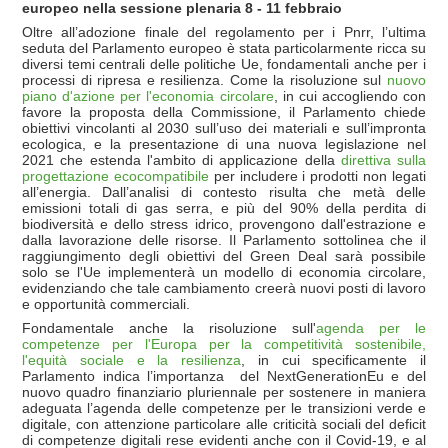
europeo nella sessione plenaria 8 - 11 febbraio
Oltre all’adozione finale del regolamento per i Pnrr, l’ultima
seduta del Parlamento europeo è stata particolarmente ricca su
diversi temi centrali delle politiche Ue, fondamentali anche per i
processi di ripresa e resilienza. Come la risoluzione sul
nuovo
piano d'azione per l'economia circolare
, in cui accogliendo con
favore la proposta della Commissione, il Parlamento chiede
obiettivi vincolanti al 2030 sull’uso dei materiali e sull’impronta
ecologica, e la presentazione di una nuova legislazione nel
2021 che estenda l'ambito di applicazione della
direttiva sulla
progettazione ecocompatibile
per includere i prodotti non legati
all’energia. Dall’analisi di contesto risulta che metà delle
emissioni totali di gas serra, e più del 90% della perdita di
biodiversità e dello stress idrico, provengono dall'estrazione e
dalla lavorazione delle risorse. Il Parlamento sottolinea che il
raggiungimento degli obiettivi del Green Deal sarà possibile
solo se l'Ue implementerà un modello di economia circolare,
evidenziando che tale cambiamento creerà nuovi posti di lavoro
e opportunità commerciali.
Fondamentale anche la risoluzione sull'
agenda per le
competenze per l'Europa per la competitività sostenibile,
l'equità sociale e la resilienza
, in cui specificamente il
Parlamento indica l’importanza del NextGenerationEu e del
nuovo quadro finanziario pluriennale per sostenere in maniera
adeguata l’agenda delle competenze per le transizioni verde e
digitale, con attenzione particolare alle criticità sociali del deficit
di competenze digitali rese evidenti anche con il Covid-19, e al