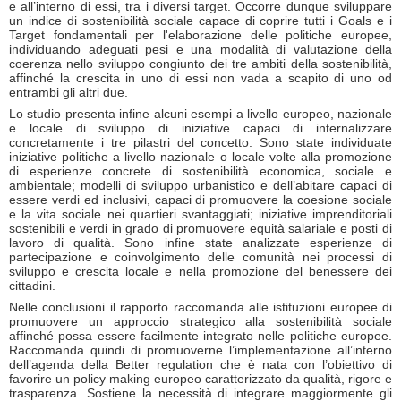
e all’interno di essi, tra i diversi target. Occorre dunque sviluppare
un indice di sostenibilità sociale capace di coprire tutti i Goals e i
Target fondamentali per l'elaborazione delle politiche europee,
individuando adeguati pesi e una modalità di valutazione della
coerenza nello sviluppo congiunto dei tre ambiti della sostenibilità,
affinché la crescita in uno di essi non vada a scapito di uno od
entrambi gli altri due.
Lo studio presenta infine alcuni esempi a livello europeo, nazionale
e locale di sviluppo di iniziative capaci di internalizzare
concretamente i tre pilastri del concetto. Sono state individuate
iniziative politiche a livello nazionale o locale volte alla promozione
di esperienze concrete di sostenibilità economica, sociale e
ambientale; modelli di sviluppo urbanistico e dell’abitare capaci di
essere verdi ed inclusivi, capaci di promuovere la coesione sociale
e la vita sociale nei quartieri svantaggiati; iniziative imprenditoriali
sostenibili e verdi in grado di promuovere equità salariale e posti di
lavoro di qualità. Sono infine state analizzate esperienze di
partecipazione e coinvolgimento delle comunità nei processi di
sviluppo e crescita locale e nella promozione del benessere dei
cittadini.
Nelle conclusioni il rapporto raccomanda alle istituzioni europee di
promuovere un approccio strategico alla sostenibilità sociale
affinché possa essere facilmente integrato nelle politiche europee.
Raccomanda quindi di promuoverne l’implementazione all’interno
dell’agenda della Better regulation che è nata con l’obiettivo di
favorire un policy making europeo caratterizzato da qualità, rigore e
trasparenza. Sostiene la necessità di integrare maggiormente gli