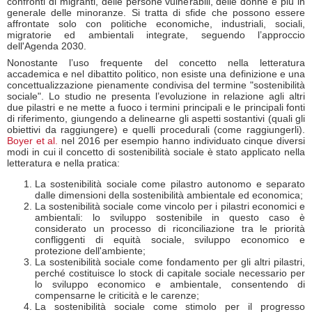
confronti di migranti, delle persone vulnerabili, delle donne e più in
generale delle minoranze. Si tratta di sfide che possono essere
affrontate solo con politiche economiche, industriali, sociali,
migratorie ed ambientali integrate, seguendo l’approccio
dell'Agenda 2030.
Nonostante l’uso frequente del concetto nella letteratura
accademica e nel dibattito politico, non esiste una definizione e una
concettualizzazione pienamente condivisa del termine "sostenibilità
sociale". Lo studio ne presenta l’evoluzione in relazione agli altri
due pilastri e ne mette a fuoco i termini principali e le principali fonti
di riferimento, giungendo a delinearne gli aspetti sostantivi (quali gli
obiettivi da raggiungere) e quelli procedurali (come raggiungerli).
Boyer et al.
nel 2016 per esempio hanno individuato cinque diversi
modi in cui il concetto di sostenibilità sociale è stato applicato nella
letteratura e nella pratica:
La sostenibilità sociale come pilastro autonomo e separato
dalle dimensioni della sostenibilità ambientale ed economica;
La sostenibilità sociale come vincolo per i pilastri economici e
ambientali: lo sviluppo sostenibile in questo caso è
considerato un processo di riconciliazione tra le priorità
confliggenti di equità sociale, sviluppo economico e
protezione dell'ambiente;
La sostenibilità sociale come fondamento per gli altri pilastri,
perché costituisce lo stock di capitale sociale necessario per
lo sviluppo economico e ambientale, consentendo di
compensarne le criticità e le carenze;
La sostenibilità sociale come stimolo per il progresso