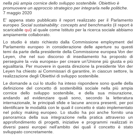
nella più ampia cornice dello sviluppo sostenibile. Obiettivo è
promuovere un approccio strategico per integrarla nelle politiche.
7 maggio 2020
E’ appena stato pubblicato il report realizzato per il Parlamento
europeo
Social sustainability: concepts and benchmarks
(il report è
scaricabile
qui
) al quale come Istituto per la ricerca sociale abbiamo
ampiamente collaborato.
Lo studio è stato richiesto dalla Commissione employment del
Parlamento europeo in considerazione delle aperture su questi
temi da parte della presidente della Commissione europea Von der
Leyen, che nel suo discorso di insediamento ha proposto di
perseguire la «via europea» per creare un’Unione più giusta e più
egualitaria. Per muovere in questa direzione la presidente Von der
Leyen ha chiesto ai Commissari di garantire, in ciascun settore, la
realizzazione degli Obiettivi di sviluppo sostenibile.
Le domande a cui lo studio ha inteso rispondere sono quelle della
definizione del concetto di sostenibilità sociale nella più ampia
cornice dello sviluppo sostenibile, e della sua misurazione,
andando ad evidenziare quali sono, secondo la letteratura
internazionale, le principali sfide e lacune ancora presenti, per poi
identificare le modalità con le quali il concetto è stato implementato
nel policy making europeo. Lo studio ha poi anche fornito una
panoramica della sua integrazione nella pratica attraverso un
approfondimento di progetti, iniziative e programmi realizzati in
diversi paesi europei nell’ambito dei quali il concetto è stato
sviluppato concretamente.