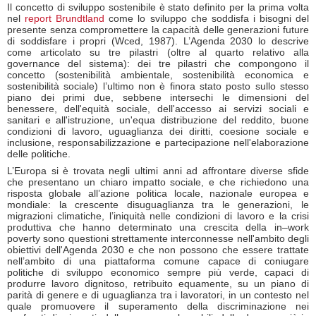
Il concetto di sviluppo sostenibile è stato definito per la prima volta
nel
report Brundtland
come lo sviluppo che soddisfa i bisogni del
presente senza compromettere la capacità delle generazioni future
di soddisfare i propri (Wced, 1987). L’Agenda 2030 lo descrive
come articolato su tre pilastri (oltre al quarto relativo alla
governance del sistema): dei tre pilastri che compongono il
concetto (sostenibilità ambientale, sostenibilità economica e
sostenibilità sociale) l’ultimo non è finora stato posto sullo stesso
piano dei primi due, sebbene intersechi le dimensioni del
benessere, dell'equità sociale, dell'accesso ai servizi sociali e
sanitari e all'istruzione, un'equa distribuzione del reddito, buone
condizioni di lavoro, uguaglianza dei diritti, coesione sociale e
inclusione, responsabilizzazione e partecipazione nell'elaborazione
delle politiche.
L’Europa si è trovata negli ultimi anni ad affrontare diverse sfide
che presentano un chiaro impatto sociale, e che richiedono una
risposta globale all’azione politica locale, nazionale europea e
mondiale: la crescente disuguaglianza tra le generazioni, le
migrazioni climatiche, l’iniquità nelle condizioni di lavoro e la crisi
produttiva che hanno determinato una crescita della in–work
poverty sono questioni strettamente interconnesse nell'ambito degli
obiettivi dell'Agenda 2030 e che non possono che essere trattate
nell’ambito di una piattaforma comune capace di coniugare
politiche di sviluppo economico sempre più verde, capaci di
produrre lavoro dignitoso, retribuito equamente, su un piano di
parità di genere e di uguaglianza tra i lavoratori, in un contesto nel
quale promuovere il superamento della discriminazione nei