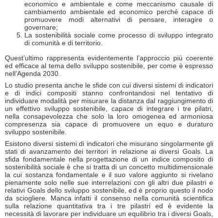
economico e ambientale e come meccanismo causale di
cambiamento ambientale ed economico perché capace di
promuovere modi alternativi di pensare, interagire o
governare;
La sostenibilità sociale come processo di sviluppo integrato
di comunità e di territorio.
Quest’ultimo rappresenta evidentemente l’approccio più coerente
ed efficace al tema dello sviluppo sostenibile, per come è espresso
nell’Agenda 2030.
Lo studio presenta anche le sfide con cui diversi sistemi di indicatori
e di indici compositi stanno confrontandosi nel tentativo di
individuare modalità per misurare la distanza dal raggiungimento di
un effettivo sviluppo sostenibile, capace di integrare i tre pilatri,
nella consapevolezza che solo la loro omogenea ed armoniosa
compresenza sia capace di promuovere un equo e duraturo
sviluppo sostenibile.
Esistono diversi sistemi di indicatori che misurano singolarmente gli
stati di avanzamento dei territori in relazione ai diversi Goals. La
sfida fondamentale nella progettazione di un indice composito di
sostenibilità sociale è che si tratta di un concetto multidimensionale
la cui sostanza fondamentale e il suo valore aggiunto si rivelano
pienamente solo nelle sue interrelazioni con gli altri due pilastri e
relativi Goals dello sviluppo sostenibile, ed è proprio questo il nodo
da sciogliere. Manca infatti il consenso nella comunità scientifica
sulla relazione quantitativa tra i tre pilastri ed è evidente la
necessità di lavorare per individuare un equilibrio tra i diversi Goals,