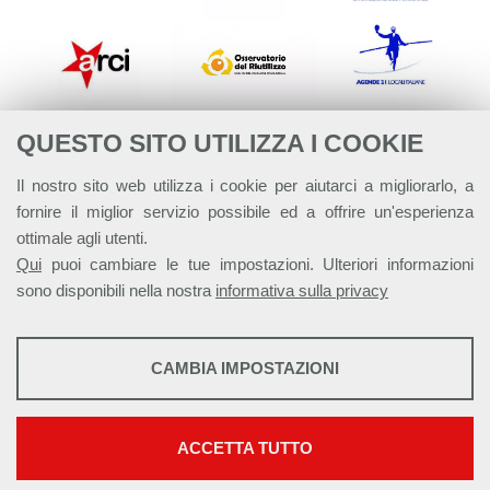
QUESTO SITO UTILIZZA I COOKIE
Il nostro sito web utilizza i cookie per aiutarci a migliorarlo, a
fornire il miglior servizio possibile ed a offrire un'esperienza
ottimale agli utenti.
Qui
puoi cambiare le tue impostazioni. Ulteriori informazioni
sono disponibili nella nostra
informativa sulla privacy
STATISTICHE
CAMBIA IMPOSTAZIONI
Strumenti statistici che raccolgono dati anonimi sull'utilizzo e la
Alleanza Italiana per lo Sviluppo Sostenibile - ASviS
funzionalità del sito web.
Via Farini 17, 00185 Roma C.F. 97893090585 P.IVA 14610671001
Mostra maggiori informazioni
ACCETTA TUTTO
This work is licensed under a
Creative Commons Attribuzione - Non
Google Analytics
commerciale - Non opere derivate 4.0 Internazionale