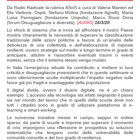
Da Radio Radicale la rubrica ASviS a cura di Valeria Manieri ed
Elis Viettone. Ospiti: Stefano Molina (fondazione Agnelli), Maria
Luisa Parmigiani (fondazione Unipolis), Marco Rossi Doria
(forum Disuguaglianze e diversità).
[AUDIO]
16/3/20
Lo shock di sistema che si trova ad affrontare il nostro Paese
mostra chiaramente la necessità di superare la classificazione
tradizionale delle azioni politiche a favore di un'analisi delle
debolezze di una collettività e dell'elaborazione di risposte
resilienti, ovvero strategie sul medio e lungo termine in grado di
anticipare, attutire e riassorbire eventuali traumi o eventi
inattesi, senza che il sistema stesso venga mutato.
In Italia l’emergenza attuale ha contribuito a mettere in luce
criticità e disuguaglianze preesistenti che in queste settimane si
sono ulteriormente acuite moltiplicando l’impatto negativo sulle
fasce già più fragili e svantaggiate della popolazione.
Il digital divide, ovvero il divario digitale, ne è un chiaro
esempio. L’accesso alla tecnologia sta infatti segnando il passo
sia nel mondo del lavoro che in quello della scuola dove non
tutti i cittadini sono in grado di utilizzare piattaforme di
e-
learning
e
smart-working
.
Le numerose iniziative messe in campo, seppur in ordine
sparso, da parte di scuole e imprese per superare il momento
di crisi impongono una riflessione in prospettiva su soluzioni
sistematiche che tengano conto della vulnerabilità delle
comunità coinvolte e del loro grado di resilienza.