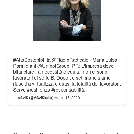
#AltaSostenibilità
@RadioRadicale
- Maria Luisa
Parmigiani
@UnipolGroup_PR
: L'impresa deve
bilanciare tra necessità e equità: non ci sono
lavoratori di serie B. Dopo tre settimane siamo
riusciti a virtualizzare quasi la totalità dei lavoratori.
Serve
#resilienza
#responsabilità
.
— ASviS (@ASviSItalia)
March 16, 2020