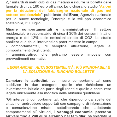
2,7 miliardi di metri cubi di gas metano e ridurre la bolletta delle
famiglie di circa 180 euro all’anno. Lo dichiara lo studio “
Azioni
per la riduzione del fabbisogno nazionale di gas nel
settore residenziale
” pubblicato dall’
Enea
, Agenzia nazionale
per le nuove tecnologie, l'energia e lo sviluppo economico
sostenibile, l’11 luglio.
Misure comportamentali e amministrative.
Il settore
residenziale è responsabile di circa il 30% dei consumi finali di
energia e del 12% delle emissioni dirette di CO2.
Lo studio
analizza due tipi di interventi da poter mettere in campo:
- comportamentali, di semplice attuazione, legate ai
comportamenti degli utenti;
- amministrative, che potranno essere imposte con
provvedimenti normativi.
LEGGI ANCHE - ALTA SOSTENIBILITÀ: PIÙ RINNOVABILI È
LA SOLUZIONE AL RINCARO BOLLETTE
Cambiare le abitudini.
Le misure comportamentali sono
suddivise in due categorie: quelle che richiedono un
investimento iniziale da parte degli utenti e quelle a costo zero
legate unicamente alla modifica delle abitudini quotidiane.
“Gli interventi comportamentali, che dipendono da scelte del
cittadino, andrebbero supportati con campagne di informazione
e comunicazione mirate, sottolineando che, adottando
comportamenti più virtuosi,
i vantaggi economici possono
arrivare fino a 240 euro all’anno per famiglia
” ha spiegato la