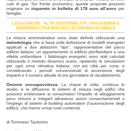
cubi di gas. Sul fronte economico, queste proposte possono
originare un
risparmio in bolletta di 178 euro all’anno
per
famiglia.
LEGGI ANCHE - ALTA SOSTENIBILITÀ: TRA GUERRA E
PANDEMIA COSA RISCHIA L'ECONOMIA GLOBALE
Le misure amministrative sono state definite utilizzando una
metodologia
che si basa sulla definizione di modelli energetici
applicati a due abitazioni “tipo”, rappresentative del parco
edilizio italiano: un appartamento in edificio plurifamiliare e una
villetta unifamiliare. I fabbisogni energetici sono stati calcolati
utilizzando il metodo dinamico orario, ripetendo le simulazioni
per ogni zona climatica italiana, con più città per zona, e
considerando i periodi convenzionali di accensione degli
impianti e il numero attuale di ore giornaliere di riscaldamento.
Occorre consapevolezza.
La chiave di volta, continua lo
studio, è la diffusione di sistemi di misura negli edifici che
possono evidenziare ai consumatori l’impatto di atteggiamenti
poco virtuosi e mitigarli attraverso azioni comportamentali o
l’impiego di sistemi di
building automation
(l’automazione degli
edifici), che hanno ormai costi contenuti.
di Tommaso Tautonico