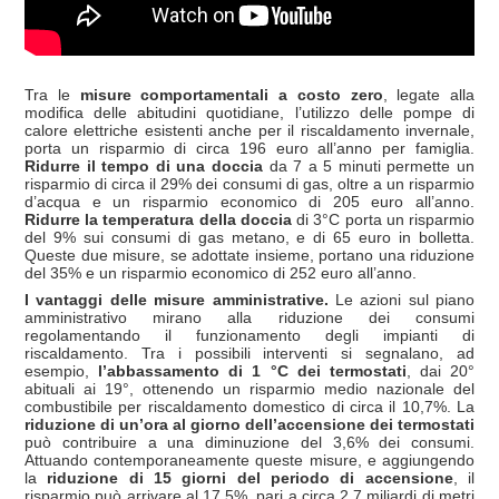
Tra le
misure comportamentali a costo zero
, legate alla
modifica delle abitudini quotidiane, l’utilizzo delle pompe di
calore elettriche esistenti anche per il riscaldamento invernale,
porta un risparmio di circa 196 euro all’anno per famiglia.
Ridurre il tempo di una doccia
da 7 a 5 minuti permette un
risparmio di circa il 29% dei consumi di gas, oltre a un risparmio
d’acqua e un risparmio economico di 205 euro all’anno.
Ridurre la temperatura della doccia
di 3°C porta un risparmio
del 9% sui consumi di gas metano, e di 65 euro in bolletta.
Queste due misure, se adottate insieme, portano una riduzione
del 35% e un risparmio economico di 252 euro all’anno.
I vantaggi delle misure amministrative.
Le azioni sul piano
amministrativo mirano alla riduzione dei consumi
regolamentando il funzionamento degli impianti di
riscaldamento. Tra i possibili interventi si segnalano, ad
esempio,
l’abbassamento di 1 °C dei termostati
, dai 20°
abituali ai 19°, ottenendo un risparmio medio nazionale del
combustibile per riscaldamento domestico di circa il 10,7%. La
riduzione di un’ora al giorno dell’accensione dei termostati
può contribuire a una diminuzione del 3,6% dei consumi.
Attuando contemporaneamente queste misure, e aggiungendo
la
riduzione di 15 giorni del periodo di accensione
, il
risparmio può arrivare al 17,5%, pari a circa 2,7 miliardi di metri