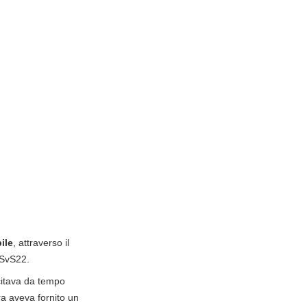
ile
, attraverso il
NSvS22.
citava da tempo
ra aveva fornito un