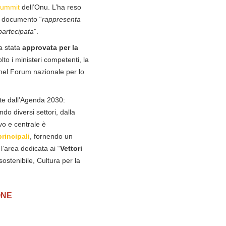
ummit
dell’Onu. L’ha reso
il documento “
rappresenta
 partecipata
”.
ra stata
approvata per la
o i ministeri competenti, la
e nel Forum nazionale per lo
ate dall’Agenda 2030:
do diversi settori, dalla
vo e centrale è
principali
, fornendo un
l’area dedicata ai “
Vettori
sostenibile, Cultura per la
ONE