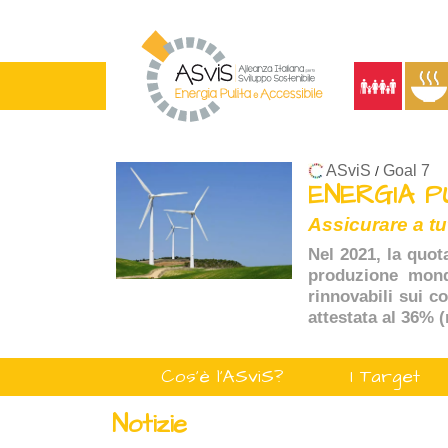
ASviS
Goal 7
/
ENERGIA P
Assicurare a tu
Nel 2021, la quot
produzione mondi
rinnovabili sui c
attestata al 36% 
Cos'è l'ASviS?
I Target
Notizie