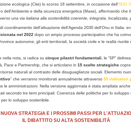
sizione ecologica (Cite) lo scorso 18 settembre, in occasione dell’
SDG S
ero dell’Ambiente e della sicurezza energetica (Mase), affermando che 
rso una via italiana alla sostenibilità coerente, integrata, localizzata,
di coordinamento dell’attuazione dell’Agenda 2030 dell’Onu in Italia: e
isionata nel 2022
dopo un ampio processo partecipativo che ha coinvolt
ince autonome, gli enti territoriali, la società civile e le realtà riunit
 nella nota, si radica su
cinque pilastri fondamentali
, le “5P” deline
à, Pace e Partnership, che si articolano in
15 scelte
strategiche
copren
risorse naturali al contrasto delle disuguaglianze sociali. Elemento nuo
ettivo
” che verranno monitorati annualmente attraverso
55 indicatori 
tte le amministrazioni. Nella versione aggiornata è stata ampliata anche 
zati secondo tre temi principali: Coerenza delle politiche per lo sviluppo 
 per lo sviluppo sostenibile.
 NUOVA STRATEGIA E I PROSSIMI PASSI PER L'ATTUAZI
IL DIBATTITO SU ALTA SOSTENIBILITÀ