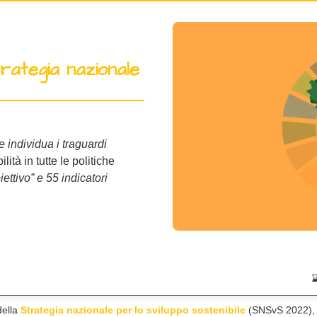
trategia nazionale
 individua i traguardi
ità in tutte le politiche
biettivo” e 55 indicatori
della
Strategia nazionale per lo sviluppo sostenibile
(SNSvS 2022), 