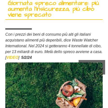
Giornata spreco alimentare: più
aumenta l’insicurezza, più cibo
viene sprecato
Con i prezzi dei beni di consumo più alti gli italiani
acquistano alimenti più deperibili, dice Waste Watcher
International.
Nel 2024 si getteranno
4
tonnellate di cibo,
per
13
miliardi
di euro. Metà dello spreco
avviene
a casa
.
[
VIDEO
]
5/2/24