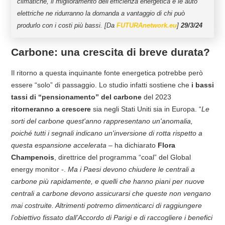
climatiche, il miglioramento dell’efficienza energetica e le auto
elettriche ne ridurranno la domanda a vantaggio di chi può
produrlo con i costi più bassi. [Da
FUTURAnetwork.eu
]
29/3/24
Carbone: una crescita di breve durata?
Il ritorno a questa inquinante fonte energetica potrebbe però
essere “solo” di passaggio. Lo studio infatti sostiene che
i bassi
tassi di “pensionamento” del carbone
del 2023
ritorneranno a crescere
sia negli Stati Uniti sia in Europa. “
Le
sorti del carbone quest'anno rappresentano un'anomalia,
poiché tutti i segnali indicano un'inversione di rotta rispetto a
questa espansione accelerata
– ha dichiarato
Flora
Champenois
, direttrice del programma “coal” del Global
energy monitor -.
Ma i Paesi devono chiudere le centrali a
carbone più rapidamente, e quelli che hanno piani per nuove
centrali a carbone devono assicurarsi che queste non vengano
mai costruite. Altrimenti potremo dimenticarci di raggiungere
l’obiettivo fissato dall’Accordo di Parigi e di raccogliere i benefici