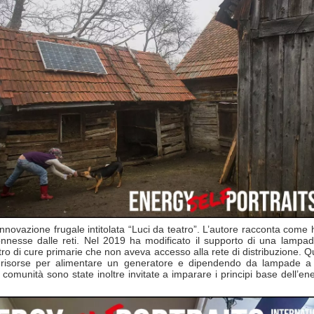
novazione frugale intitolata “Luci da teatro”. L’autore racconta come h
nnesse dalle reti. Nel 2019 ha modificato il supporto di una lampada 
ntro di cure primarie che non aveva accesso alla rete di distribuzione. 
a risorse per alimentare un generatore e dipendendo da lampade a m
comunità sono state inoltre invitate a imparare i principi base dell’ene