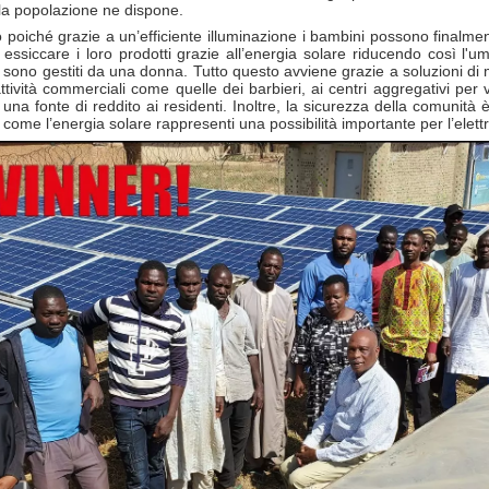
della popolazione ne dispone.
ono poiché grazie a un’efficiente illuminazione i bambini possono finalm
ssiccare i loro prodotti grazie all’energia solare riducendo così l'umid
e sono gestiti da una donna. Tutto questo avviene grazie a soluzioni di mi
ttività commerciali come quelle dei barbieri, ai centri aggregativi per 
a fonte di reddito ai residenti. Inoltre, la sicurezza della comunità è 
come l’energia solare rappresenti una possibilità importante per l’elettr