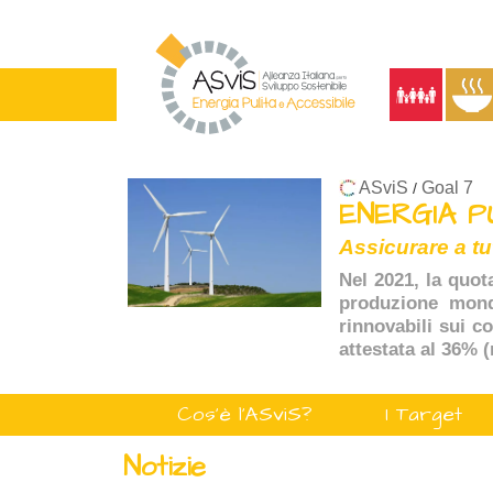
ASviS
Goal 7
/
ENERGIA P
Assicurare a tu
Nel 2021, la quot
produzione mondi
rinnovabili sui c
attestata al 36% 
Cos'è l'ASviS?
I Target
Notizie