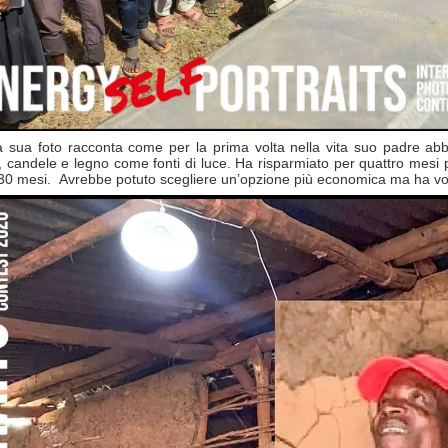
 sua foto racconta come per la prima volta nella vita suo padre abbi
ndele e legno come fonti di luce. Ha risparmiato per quattro mesi per ri
 30 mesi. Avrebbe potuto scegliere un’opzione più economica ma ha volu