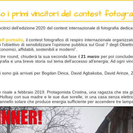
 i primi vincitori del contest fotogr
citrici dell’edizione 2020 del contest internazionale di fotografia dedica
lf portraits
, il contest fotografico di respiro internazionale organizz
n l’obiettivo di sensibilizzare l’opinione pubblica sul Goal 7 degli Obie
onomici, affidabili, sostenibili e moderni”.
 tre round, chiuderà la sua seconda fase il
21 marzo
per poi concluder
grafia e una breve storia sul tema dell’accesso all’energia. Ad ogni vinc
nti sono già arrivati per Bogdan Dinca, David Agbakoba, David Arinze,
isale a febbraio 2019. Protagonista Cristina, una ragazza che sta gi
di Holbay con sua madre e le sue due sorelle, in una casa senza elettri
pannello solare che produce energia sufficiente per accendere tre lampad