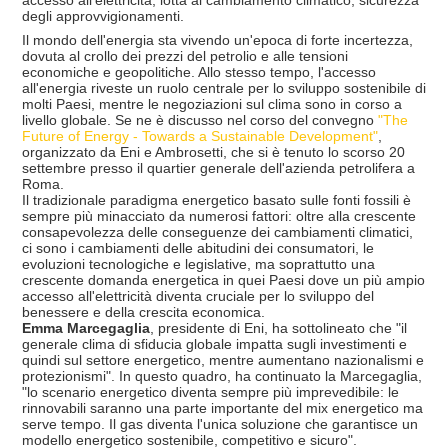
accesso all'elettricità, lotta al cambiamento climatico, sicurezza
degli approvvigionamenti.
Il mondo dell'energia sta vivendo un'epoca di forte incertezza,
dovuta al crollo dei prezzi del petrolio e alle tensioni
economiche e geopolitiche. Allo stesso tempo, l'accesso
all'energia riveste un ruolo centrale per lo sviluppo sostenibile di
molti Paesi, mentre le negoziazioni sul clima sono in corso a
livello globale. Se ne è discusso nel corso del convegno
"The
Future of Energy - Towards a Sustainable Development"
,
organizzato da Eni e Ambrosetti, che si è tenuto lo scorso 20
settembre presso il quartier generale dell'azienda petrolifera a
Roma.
Il tradizionale paradigma energetico basato sulle fonti fossili è
sempre più minacciato da numerosi fattori: oltre alla crescente
consapevolezza delle conseguenze dei cambiamenti climatici,
ci sono i cambiamenti delle abitudini dei consumatori, le
evoluzioni tecnologiche e legislative, ma soprattutto una
crescente domanda energetica in quei Paesi dove un più ampio
accesso all'elettricità diventa cruciale per lo sviluppo del
benessere e della crescita economica.
Emma Marcegaglia
, presidente di Eni, ha sottolineato che "il
generale clima di sfiducia globale impatta sugli investimenti e
quindi sul settore energetico, mentre aumentano nazionalismi e
protezionismi". In questo quadro, ha continuato la Marcegaglia,
"lo scenario energetico diventa sempre più imprevedibile: le
rinnovabili saranno una parte importante del mix energetico ma
serve tempo. Il gas diventa l'unica soluzione che garantisce un
modello energetico sostenibile, competitivo e sicuro".