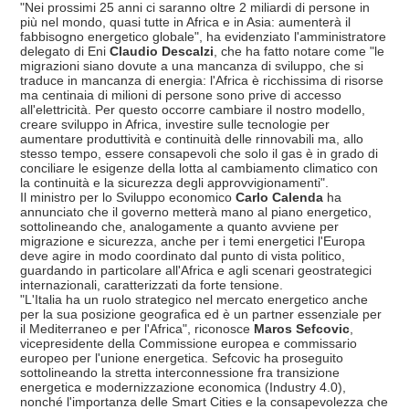
"Nei prossimi 25 anni ci saranno oltre 2 miliardi di persone in
più nel mondo, quasi tutte in Africa e in Asia: aumenterà il
fabbisogno energetico globale", ha evidenziato l'amministratore
delegato di Eni
Claudio Descalzi
, che ha fatto notare come "le
migrazioni siano dovute a una mancanza di sviluppo, che si
traduce in mancanza di energia: l'Africa è ricchissima di risorse
ma centinaia di milioni di persone sono prive di accesso
all'elettricità. Per questo occorre cambiare il nostro modello,
creare sviluppo in Africa, investire sulle tecnologie per
aumentare produttività e continuità delle rinnovabili ma, allo
stesso tempo, essere consapevoli che solo il gas è in grado di
conciliare le esigenze della lotta al cambiamento climatico con
la continuità e la sicurezza degli approvvigionamenti".
Il ministro per lo Sviluppo economico
Carlo Calenda
ha
annunciato che il governo metterà mano al piano energetico,
sottolineando che, analogamente a quanto avviene per
migrazione e sicurezza, anche per i temi energetici l'Europa
deve agire in modo coordinato dal punto di vista politico,
guardando in particolare all'Africa e agli scenari geostrategici
internazionali, caratterizzati da forte tensione.
"L'Italia ha un ruolo strategico nel mercato energetico anche
per la sua posizione geografica ed è un partner essenziale per
il Mediterraneo e per l'Africa", riconosce
Maros Sefcovic
,
vicepresidente della Commissione europea e commissario
europeo per l'unione energetica. Sefcovic ha proseguito
sottolineando la stretta interconnessione fra transizione
energetica e modernizzazione economica (Industry 4.0),
nonché l'importanza delle Smart Cities e la consapevolezza che