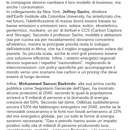
le compagnie devono cambiare il loro modello di business, ma
anche i consumatori.
In collegamento da New York,
Jeffrey Sachs
, direttore
dell'Earth Institute alla Columbia University, ha sintetizzato che,
nel futuro, l'elettrificazione di massa dovrà essere basata su
basse emissioni o emissioni zero: solare, eolico, idroelettrico,
geotermico, nucleare, un po' di biofuel e CCS (Carbon Capture
and Storage). Secondo il professor Sachs, mobilità e abitazioni
(sia per cucina sia per riscaldamento) dovranno convertirsi
all'elettrico, mentre la principale priorità resta lo sviluppo
dell'elettricità in Africa, che ha il miglior irraggiamento solare del
pianeta. Su piccola scala, anche le mini grid possono essere
una soluzione efficiente. Infine, i sistemi energetici regionali
devono superare i rispettivi "nazionalismi", migliorando le
interconnessioni, con policy specifiche per accompagnare il
mondo verso uno scenario low carbon e un pricing che deve
essere di lungo termine.
Infine,
Mohammed Sanusi Barkindo
, alla sua prima uscita
pubblica come Segretario Generale dell'Opec, ha mostrato
alcune proiezioni al 2040, secondo le quali la popolazione
arriverà a 9 miliardi di persone e la domanda di energia
crescerà del 50%. Secondo tali stime, Oil&Gas soddisferanno
ancora il 53% del fabbisogno energetico nel 2040, anche se le
rinnovabili cresceranno e le fonti non fossili arriveranno al 22%
del mix energetico globale, per cui tutte le forme di energia
saranno necessarie. "Gas e petrolio hanno avuto un impatto
positivo sulla vita di miliardi di persone producendo luce,