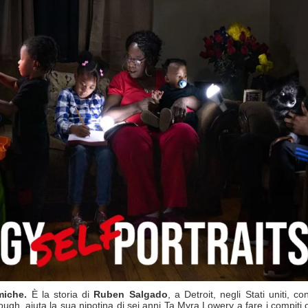
omiche
.
È la storia di
Ruben Salgado
, a Detroit, negli Stati uniti, c
gh, aiuta la sua nipotina di sei anni Ta Myra Lowery a fare i compiti ci