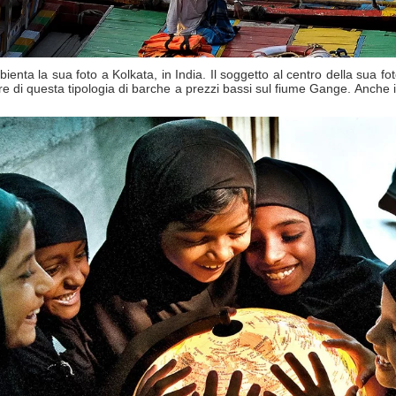
ienta la sua foto a Kolkata, in India. Il soggetto al centro della sua f
e di questa tipologia di barche a prezzi bassi sul fiume Gange. Anche