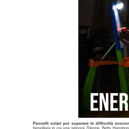
Pannelli solari per superare le difficoltà econ
famigliare in cui una signora 70enne, Betty Hansborou