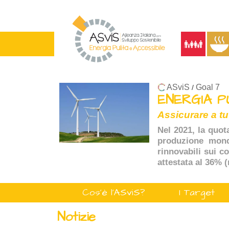
ASviS
Goal 7
/
ENERGIA P
Assicurare a tu
Nel 2021, la quot
produzione mondi
rinnovabili sui c
attestata al 36% 
Cos'è l'ASviS?
I Target
Notizie