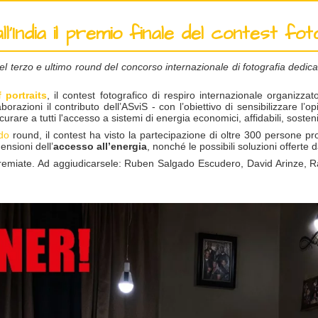
l’India il premio finale del contest fo
 del terzo e ultimo round del concorso internazionale di fotografia dedica
 portraits
, il contest fotografico di respiro internazionale organizza
azioni il contributo dell’ASviS - con l’obiettivo di sensibilizzare l’op
are a tutti l'accesso a sistemi di energia economici, affidabili, sosteni
do
round, il contest ha visto la partecipazione di oltre 300 persone pr
ensioni dell’
accesso all’energia
, nonché le possibili soluzioni offerte 
o premiate. Ad aggiudicarsele: Ruben Salgado Escudero, David Arinze