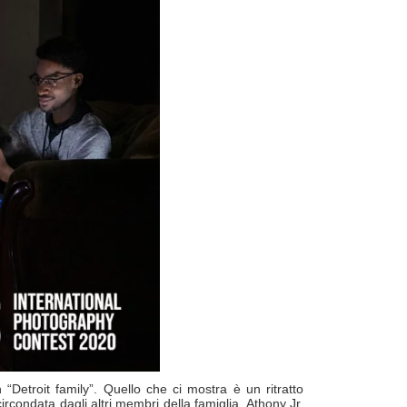
on “Detroit family”. Quello che ci mostra è un ritratto
rcondata dagli altri membri della famiglia, Athony Jr.