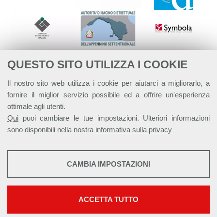
QUESTO SITO UTILIZZA I COOKIE
Il nostro sito web utilizza i cookie per aiutarci a migliorarlo, a
fornire il miglior servizio possibile ed a offrire un'esperienza
ottimale agli utenti.
Qui
puoi cambiare le tue impostazioni. Ulteriori informazioni
sono disponibili nella nostra
informativa sulla privacy
STATISTICHE
CAMBIA IMPOSTAZIONI
Strumenti statistici che raccolgono dati anonimi sull'utilizzo e la
Alleanza Italiana per lo Sviluppo Sostenibile - ASviS
funzionalità del sito web.
Via Farini 17, 00185 Roma C.F. 97893090585 P.IVA 14610671001
Mostra maggiori informazioni
ACCETTA TUTTO
This work is licensed under a
Creative Commons Attribuzione - Non
Google Analytics
commerciale - Non opere derivate 4.0 Internazionale