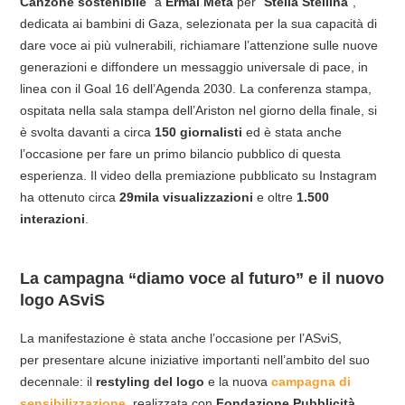
Canzone sostenibile
” a
Ermal Meta
per “
Stella Stellina
”,
dedicata ai bambini di Gaza, selezionata per la sua capacità di
dare voce ai più vulnerabili, richiamare l’attenzione sulle nuove
generazioni e diffondere un messaggio universale di pace, in
linea con il Goal 16 dell’Agenda 2030. La conferenza stampa,
ospitata nella sala stampa dell’Ariston nel giorno della finale, si
è svolta davanti a circa
150 giornalisti
ed è stata anche
l’occasione per fare un primo bilancio pubblico di questa
esperienza. Il video della premiazione pubblicato su Instagram
ha ottenuto circa
29mila visualizzazioni
e oltre
1.500
interazioni
.
La campagna “diamo voce al futuro” e il nuovo
logo ASviS
La manifestazione è stata anche l’occasione per l’ASviS,
per presentare alcune iniziative importanti nell’ambito del suo
decennale: il
restyling del logo
e la nuova
campagna di
sensibilizzazione
, realizzata con
Fondazione Pubblicità