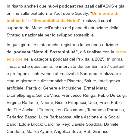
In risalto anche i due nuovi
podcast
realizzati dall’ASviS e già
on line sulle piattaforme YouTube e Spotify: “
Un mondo di
inchieste
” e “
Sostenibilità da Nobel
”, realizzati con il
supporto del Mase nell’ambito del piano di attuazione della
Strategia nazionale per lo sviluppo sostenibile.
In quei giorni, è stata anche registrata la seconda edizione
del
podcast “Note di Sostenibilità”
, già finalista con la
prima
edizione
nella categoria podcast del Prix Italia 2025. In prima
linea, anche quest’anno, le interviste dei bambini a 27 cantanti
e protagonisti intervenuti al Festival di Sanremo, realizzate in
cinque giornate sulle tematiche Pianeta, Salute, Intelligenza
artificiale, Parità di Genere e Inclusione: Ermal Meta;
Ditonellapiaga; Sal Da Vinci; Francesco Renga; Fabio De Luigi;
Virginia Raffaele; Noemi; Nicolò Filippucci; Uelo; Fru e Fabio
dei The Jackal; i Tintoria; Leo Gassmann; Tommaso Paradiso;
Federico Basso; Luca Barbarossa; Alina Ascione e la Social
Band; Eddie Brock; Carolina Rey; Davide Spadolà; Daniele
Condotta; Malika Ayane; Angelica Bove; Raf; Gianrico