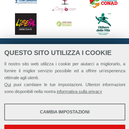
QUESTO SITO UTILIZZA I COOKIE
Il nostro sito web utilizza i cookie per aiutarci a migliorarlo, a
fornire il miglior servizio possibile ed a offrire un'esperienza
ottimale agli utenti.
Qui
puoi cambiare le tue impostazioni. Ulteriori informazioni
sono disponibili nella nostra
informativa sulla privacy
STATISTICHE
CAMBIA IMPOSTAZIONI
Alleanza Italiana per lo Sviluppo Sostenibile - ASviS
Via Farini 17, 00185 Roma C.F. 97893090585 P.IVA 14610671001
Strumenti statistici che raccolgono dati anonimi sull'utilizzo e la
funzionalità del sito web.