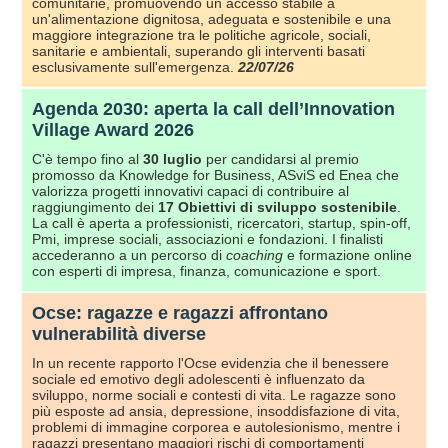
comunitarie, promuovendo un accesso stabile a
un'alimentazione dignitosa, adeguata e sostenibile e una
maggiore integrazione tra le politiche agricole, sociali,
sanitarie e ambientali, superando gli interventi basati
esclusivamente sull'emergenza.
22/07/26
Agenda 2030: aperta la call dell’Innovation
Village Award 2026
C'è tempo fino al
30 luglio
per candidarsi al premio
promosso da Knowledge for Business, ASviS ed Enea che
valorizza progetti innovativi capaci di contribuire al
raggiungimento dei
17 Obiettivi
di sviluppo sostenibile
.
La call è aperta a professionisti, ricercatori, startup, spin-off,
Pmi, imprese sociali, associazioni e fondazioni. I finalisti
accederanno a un percorso di
coaching
e formazione online
con esperti di impresa, finanza, comunicazione e sport.
Ocse: ragazze e ragazzi affrontano
vulnerabilità diverse
In un recente rapporto l'Ocse evidenzia che il benessere
sociale ed emotivo degli adolescenti è influenzato da
sviluppo, norme sociali e contesti di vita. Le ragazze sono
più esposte ad ansia, depressione, insoddisfazione di vita,
problemi di immagine corporea e autolesionismo, mentre i
ragazzi presentano maggiori rischi di comportamenti