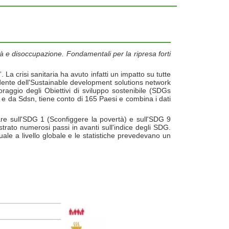
rtà e disoccupazione. Fondamentali per la ripresa forti
a crisi sanitaria ha avuto infatti un impatto su tutte
idente dell'Sustainable development solutions network
toraggio degli Obiettivi di sviluppo sostenibile (SDGs
g e da Sdsn, tiene conto di 165 Paesi e combina i dati
lare sull'SDG 1 (Sconfiggere la povertà) e sull'SDG 9
strato numerosi passi in avanti sull'indice degli SDG.
ale a livello globale e le statistiche prevedevano un