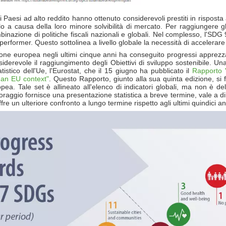
 Paesi ad alto reddito hanno ottenuto considerevoli prestiti in risposta a
lo a causa della loro minore solvibilità di mercato. Per raggiungere 
azione di politiche fiscali nazionali e globali. Nel complesso, l'SDG 9 
i performer. Questo sottolinea a livello globale la necessità di accelerare
one europea negli ultimi cinque anni ha conseguito progressi apprezzab
nsiderevole il raggiungimento degli Obiettivi di sviluppo sostenibile.
atistico dell'Ue, l'Eurostat, che il 15 giugno ha pubblicato il
Rapporto 
 an EU context"
. Questo Rapporto, giunto alla sua quinta edizione, si
ropea. Tale set è allineato all'elenco di indicatori globali, ma non è de
toraggio fornisce una presentazione statistica a breve termine, vale a dire
offre un ulteriore confronto a lungo termine rispetto agli ultimi quindici an