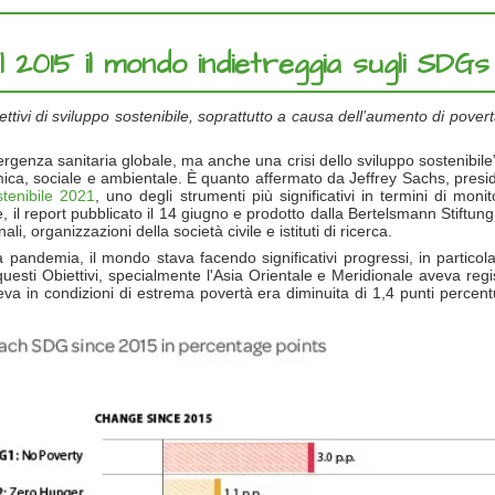
l 2015 il mondo indietreggia sugli SDGs
biettivi di sviluppo sostenibile, soprattutto a causa dell’aumento di pove
nza sanitaria globale, ma anche una crisi dello sviluppo sostenibile”. L
omica, sociale e ambientale. È quanto affermato da Jeffrey Sachs, pres
tenibile 2021
, uno degli strumenti più significativi in termini di moni
e, il report pubblicato il 14 giugno e prodotto dalla Bertelsmann Stiftun
li, organizzazioni della società civile e istituti di ricerca.
a pandemia, il mondo stava facendo significativi progressi, in partico
questi Obiettivi, specialmente l'Asia Orientale e Meridionale aveva regi
eva in condizioni di estrema povertà era diminuita di 1,4 punti percentu