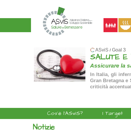
ASviS
Goal 3
/
SALUTE E
Assicurare la sa
In Italia, gli inf
Gran Bretagna e Sp
criticità accentua
Cos'è l'ASviS?
I Target
Notizie