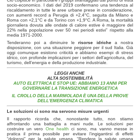
socio-economico. I dati del 2019 confermano una tendenza al
riscaldamento in tutte le aree urbane prese in considerazione,
con aumenti record a Perugia di +2,4°C, seguita da Milano e
Roma con +2,1°C e da Torino con +1,9°C. A Roma, la mortalità
giornaliera dovuta alle ondate di calore estive è maggiore del
22% nella popolazione over 50 nei periodi estivi” rispetto alla
media 1971-2000.
Tenderanno poi a diminuire le
risorse idriche
a nostra
disposizione, con una situazione peggiore per il sud Italia. Già
oggi comunque esistono criticità e abbiamo esempi di stress
idrico, con profonde implicazioni per i settori dell’agricoltura, del
turismo, dell’energia e della produzione industriale.
LEGGI ANCHE
ALTA SOSTENIBILITÀ
AUTO ELETTRICA E STOP UE: ABBIAMO 13 ANNI PER
GOVERNARE LA TRANSIZIONE ENERGETICA
IL CROLLO DELLA MARMOLADA È UNA DELLA PROVE
DELL'EMERGENZA CLIMATICA
Le soluzioni ci sono ma servono misure urgenti
Il rapporto ricorda che, nonostante tutto, non stiamo
affrontando una battaglia a mani nude. Le soluzioni per
costruire un vero
One health
ci sono, ma vanno messe in
pratica il prima possibile per evitare l’ingigantirsi di effetti
“dolorosi” per la salute umana. “Rendere la salute umana