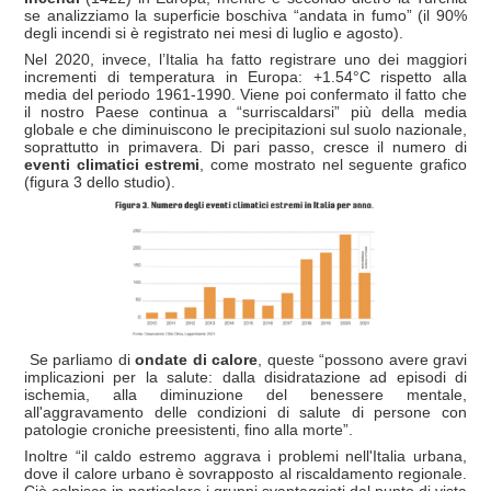
se analizziamo la superficie boschiva “andata in fumo” (il 90%
degli incendi si è registrato nei mesi di luglio e agosto).
Nel 2020, invece, l’Italia ha fatto registrare uno dei maggiori
incrementi di temperatura in Europa: +1.54°C rispetto alla
media del periodo 1961-1990. Viene poi confermato il fatto che
il nostro Paese continua a “surriscaldarsi” più della media
globale e che diminuiscono le precipitazioni sul suolo nazionale,
soprattutto in primavera. Di pari passo, cresce il numero di
eventi climatici estremi
, come mostrato nel seguente grafico
(figura 3 dello studio).
Se parliamo di
ondate di calore
, queste “possono avere gravi
implicazioni per la salute: dalla disidratazione ad episodi di
ischemia, alla diminuzione del benessere mentale,
all'aggravamento delle condizioni di salute di persone con
patologie croniche preesistenti, fino alla morte”.
Inoltre “il caldo estremo aggrava i problemi nell'Italia urbana,
dove il calore urbano è sovrapposto al riscaldamento regionale.
Ciò colpisce in particolare i gruppi svantaggiati dal punto di vista