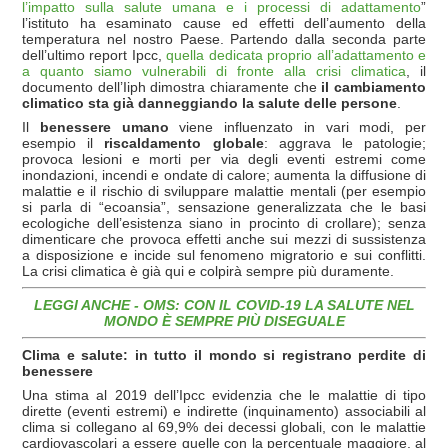
l’impatto sulla salute umana e i processi di adattamento
”
l’istituto ha esaminato cause ed effetti dell’aumento della
temperatura nel nostro Paese. Partendo dalla seconda parte
dell’ultimo report Ipcc,
quella dedicata proprio all’adattamento e
a quanto siamo vulnerabili di fronte alla crisi climatica
, il
documento dell’Iiph dimostra chiaramente che
il cambiamento
climatico sta già danneggiando la salute delle persone
.
Il
benessere umano
viene influenzato in vari modi, per
esempio il
riscaldamento globale
: aggrava le patologie;
provoca lesioni e morti per via degli eventi estremi come
inondazioni, incendi e ondate di calore; aumenta la diffusione di
malattie e il rischio di sviluppare malattie mentali (per esempio
si parla di “ecoansia”, sensazione generalizzata che le basi
ecologiche dell’esistenza siano in procinto di crollare); senza
dimenticare che provoca effetti anche sui mezzi di sussistenza
a disposizione e incide sul fenomeno migratorio e sui conflitti.
La crisi climatica è già qui e colpirà sempre più duramente.
LEGGI ANCHE - OMS: CON IL COVID-19 LA SALUTE NEL
MONDO È SEMPRE PIÙ DISEGUALE
Clima e salute: in tutto il mondo si registrano perdite di
benessere
Una stima al 2019 dell’Ipcc evidenzia che le malattie di tipo
dirette (eventi estremi) e indirette (inquinamento) associabili al
clima si collegano al 69,9% dei decessi globali, con le malattie
cardiovascolari a essere quelle con la percentuale maggiore, al