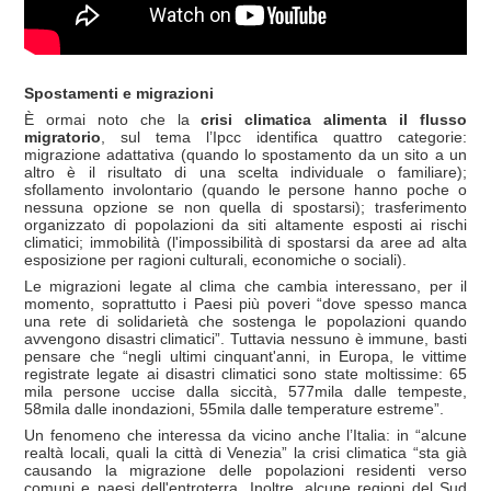
Spostamenti e migrazioni
È ormai noto che la
crisi climatica alimenta il flusso
migratorio
, sul tema l’Ipcc identifica quattro categorie:
migrazione adattativa (quando lo spostamento da un sito a un
altro è il risultato di una scelta individuale o familiare);
sfollamento involontario (quando le persone hanno poche o
nessuna opzione se non quella di spostarsi); trasferimento
organizzato di popolazioni da siti altamente esposti ai rischi
climatici; immobilità (l'impossibilità di spostarsi da aree ad alta
esposizione per ragioni culturali, economiche o sociali).
Le migrazioni legate al clima che cambia interessano, per il
momento, soprattutto i Paesi più poveri “dove spesso manca
una rete di solidarietà che sostenga le popolazioni quando
avvengono disastri climatici”. Tuttavia nessuno è immune, basti
pensare che “negli ultimi cinquant'anni, in Europa, le vittime
registrate legate ai disastri climatici sono state moltissime: 65
mila persone uccise dalla siccità, 577mila dalle tempeste,
58mila dalle inondazioni, 55mila dalle temperature estreme”.
Un fenomeno che interessa da vicino anche l’Italia: in “alcune
realtà locali, quali la città di Venezia” la crisi climatica “sta già
causando la migrazione delle popolazioni residenti verso
comuni e paesi dell'entroterra. Inoltre, alcune regioni del Sud