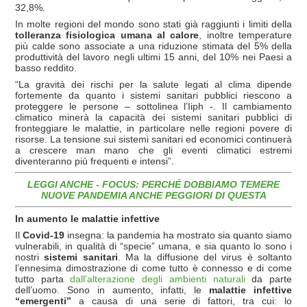
32,8%.
In molte regioni del mondo sono stati già raggiunti i limiti della
tolleranza fisiologica
umana al calore
, inoltre temperature
più calde sono associate a una riduzione stimata del 5% della
produttività del lavoro negli ultimi 15 anni, del 10% nei Paesi a
basso reddito.
“La gravità dei rischi per la salute legati al clima dipende
fortemente da quanto i sistemi sanitari pubblici riescono a
proteggere le persone – sottolinea l’Iiph -. Il cambiamento
climatico minerà la capacità dei sistemi sanitari pubblici di
fronteggiare le malattie, in particolare nelle regioni povere di
risorse. La tensione sui sistemi sanitari ed economici continuerà
a crescere man mano che gli eventi climatici estremi
diventeranno più frequenti e intensi”.
LEGGI ANCHE - FOCUS: PERCHÉ DOBBIAMO TEMERE
NUOVE PANDEMIA ANCHE PEGGIORI DI QUESTA
In aumento le malattie infettive
Il
Covid-19
insegna: la pandemia ha mostrato sia quanto siamo
vulnerabili, in qualità di “specie” umana, e sia quanto lo sono i
nostri
sistemi sanitari
. Ma la diffusione del virus è soltanto
l’ennesima dimostrazione di come tutto è connesso e di come
tutto parta
dall’alterazione degli ambienti naturali
da parte
dell’uomo. Sono in aumento, infatti, le
malattie infettive
“emergenti”
a causa di una serie di fattori, tra cui: lo