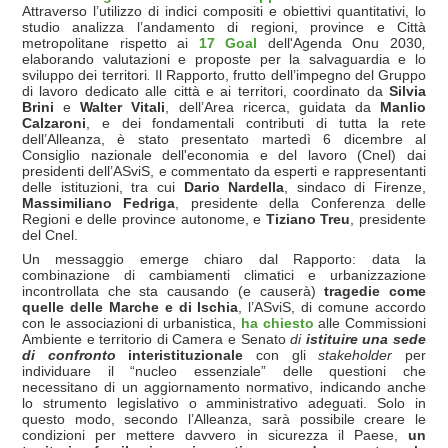
Attraverso l’utilizzo di indici compositi e obiettivi quantitativi, lo
studio analizza l’andamento di regioni, province e Città
metropolitane rispetto ai
17 Goal
dell'Agenda Onu 2030
,
elaborando valutazioni e proposte per la salvaguardia e lo
sviluppo dei territori
.
Il Rapporto, frutto dell’impegno del Gruppo
di lavoro dedicato alle città e ai territori, coordinato da
Silvia
Brini
e
Walter Vitali
, dell’Area ricerca, guidata da
Manlio
Calzaroni
, e dei fondamentali contributi di tutta la rete
dell’Alleanza, è stato presentato martedì 6 dicembre al
Consiglio nazionale dell'economia e del lavoro (Cnel) dai
presidenti dell’ASviS, e commentato da esperti e rappresentanti
delle istituzioni, tra cui
Dario Nardella
, sindaco di Firenze,
Massimiliano Fedriga
, presidente della Conferenza delle
Regioni e delle province autonome, e
Tiziano Treu
, presidente
del Cnel.
Un messaggio emerge chiaro dal Rapporto: data la
combinazione di cambiamenti climatici e urbanizzazione
incontrollata che sta causando (e causerà)
tragedie come
quelle delle Marche e di Ischia
, l’ASviS, di comune accordo
con le associazioni di urbanistica,
ha chiesto
alle Commissioni
Ambiente e territorio di Camera e Senato
di
istituire una sede
di confronto
interistituzionale
con gli
stakeholder
per
individuare il “nucleo essenziale” delle questioni che
necessitano di un aggiornamento normativo, indicando anche
lo strumento legislativo o amministrativo adeguati. Solo in
questo modo, secondo l’Alleanza, sarà possibile creare le
condizioni per mettere davvero in sicurezza il Paese,
un