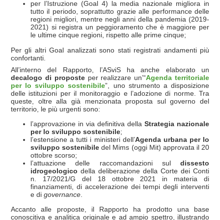
per l’Istruzione (Goal 4) la media nazionale migliora in
tutto il periodo, soprattutto grazie alle performance delle
regioni migliori, mentre negli anni della pandemia (2019-
2021) si registra un peggioramento che è maggiore per
le ultime cinque regioni, rispetto alle prime cinque;
Per gli altri Goal analizzati sono stati registrati andamenti più
confortanti.
All’interno del Rapporto, l’ASviS ha anche elaborato un
decalogo di proposte
per realizzare un’“
Agenda territoriale
per lo sviluppo sostenibile
”, uno strumento a disposizione
delle istituzioni per il monitoraggio e l’adozione di norme. Tra
queste, oltre alla già menzionata proposta sul governo del
territorio, le più urgenti sono:
l’approvazione in via definitiva della
Strategia nazionale
per lo sviluppo sostenibile
;
l’estensione a tutti i ministeri dell’
Agenda urbana per lo
sviluppo sostenibile
del Mims (oggi Mit) approvata il 20
ottobre scorso;
l’attuazione delle raccomandazioni sul
dissesto
idrogeologico
della deliberazione della Corte dei Conti
n. 17/2021/G del 18 ottobre 2021 in materia di
finanziamenti, di accelerazione dei tempi degli interventi
e di
governance
.
Accanto alle proposte, il Rapporto ha prodotto una base
conoscitiva e analitica originale e ad ampio spettro, illustrando