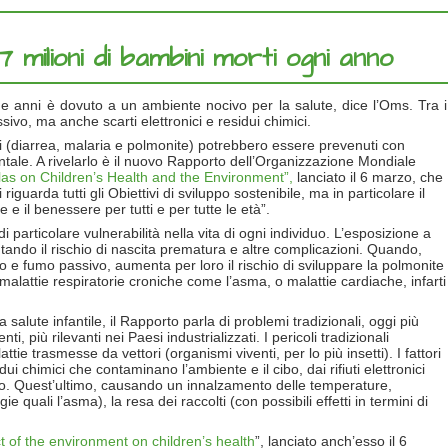
,7 milioni di bambini morti ogni anno
ue anni è dovuto a un ambiente nocivo per la salute, dice l’Oms. Tra i
assivo, ma anche scarti elettronici e residui chimici.
ni (diarrea, malaria e polmonite) potrebbero essere prevenuti con
bientale. A rivelarlo è il nuovo Rapporto dell’Organizzazione Mondiale
tlas on Children’s Health and the Environment”,
lanciato il 6 marzo, che
guarda tutti gli Obiettivi di sviluppo sostenibile, ma in particolare il
e e il benessere per tutti e per tutte le età”.
 particolare vulnerabilità nella vita di ogni individuo. L’esposizione a
ando il rischio di nascita prematura e altre complicazioni. Quando,
e fumo passivo, aumenta per loro il rischio di sviluppare la polmonite
re malattie respiratorie croniche come l’asma, o malattie cardiache, infarti
salute infantile, il Rapporto parla di problemi tradizionali, oggi più
, più rilevanti nei Paesi industrializzati. I pericoli tradizionali
tie trasmesse da vettori (organismi viventi, per lo più insetti). I fattori
i chimici che contaminano l’ambiente e il cibo, dai rifiuti elettronici
o. Quest’ultimo, causando un innalzamento delle temperature,
e quali l’asma), la resa dei raccolti (con possibili effetti in termini di
t of the environment on children’s health
”, lanciato anch’esso il 6