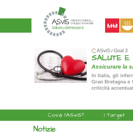
ASviS
Goal 3
/
SALUTE E
Assicurare la sa
In Italia, gli inf
Gran Bretagna e Sp
criticità accentua
Cos'è l'ASviS?
I Target
Notizie