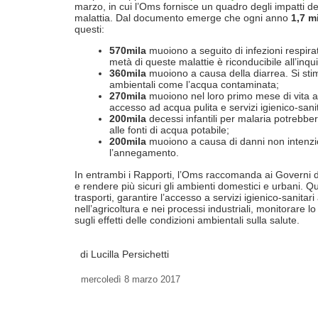
marzo, in cui l’Oms fornisce un quadro degli impatti dell
malattia. Dal documento emerge che ogni anno
1,7 m
questi:
570mila
muoiono a seguito di infezioni respirat
metà di queste malattie è riconducibile all’in
360mila
muoiono a causa della diarrea. Si stima
ambientali come l’acqua contaminata;
270mila
muoiono nel loro primo mese di vita 
accesso ad acqua pulita e servizi igienico-san
200mila
decessi infantili per malaria potrebbe
alle fonti di acqua potabile;
200mila
muoiono a causa di danni non intenzion
l’annegamento.
In entrambi i Rapporti, l’Oms raccomanda ai Governi di 
e rendere più sicuri gli ambienti domestici e urbani. Q
trasporti, garantire l’accesso a servizi igienico-sanitari
nell’agricoltura e nei processi industriali, monitorare 
sugli effetti delle condizioni ambientali sulla salute.
di Lucilla Persichetti
mercoledì
8 marzo 2017