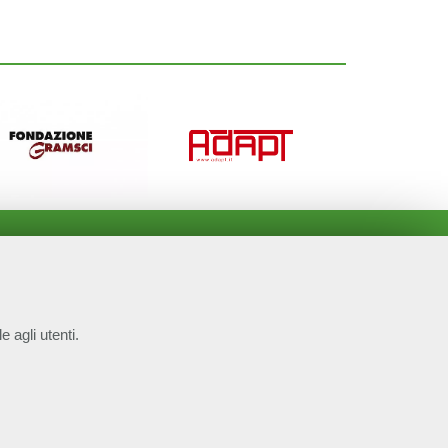
e agli utenti.
COOKIE NECESSARI
P.IVA 14610671001
Cookie di funzionamento che consentono servizi e