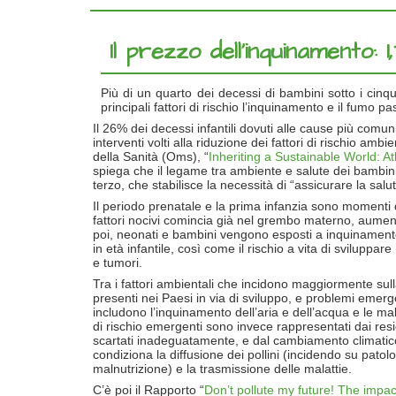
Il prezzo dell’inquinamento: 1
Più di un quarto dei decessi di bambini sotto i cinq
principali fattori di rischio l’inquinamento e il fumo p
Il 26% dei decessi infantili dovuti alle cause più comu
interventi volti alla riduzione dei fattori di rischio am
della Sanità (Oms), “
Inheriting a Sustainable World: A
spiega che il legame tra ambiente e salute dei bambini ri
terzo, che stabilisce la necessità di “assicurare la salut
Il periodo prenatale e la prima infanzia sono momenti di
fattori nocivi comincia già nel grembo materno, aument
poi, neonati e bambini vengono esposti a inquinamento 
in età infantile, così come il rischio a vita di sviluppa
e tumori.
Tra i fattori ambientali che incidono maggiormente sulla 
presenti nei Paesi in via di sviluppo, e problemi emergenti
includono l’inquinamento dell’aria e dell’acqua e le malat
di rischio emergenti sono invece rappresentati dai residu
scartati inadeguatamente, e dal cambiamento climatic
condiziona la diffusione dei pollini (incidendo su patologi
malnutrizione) e la trasmissione delle malattie.
C’è poi il Rapporto “
Don’t pollute my future! The impac