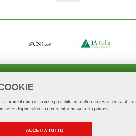
 COOKIE
, a fornire il miglior servizio possibile ed a offrire un'esperienza ottimal
ni sono disponibili nella nostra
informativa sulla privacy
SERVIZI FACOLTATVI
per lo Sviluppo Sostenibile - ASviS
Via Farini 17, 00185 Roma C.F. 97893090585 
ACCETTA TUTTO
Questi cookie vengono utilizzati per abilitare servizi di