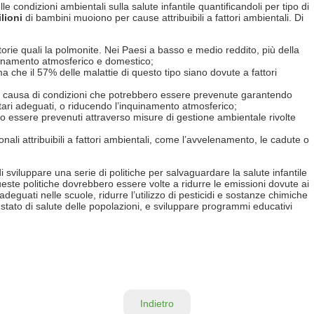
e condizioni ambientali sulla salute infantile quantificandoli per tipo di
ilioni
di bambini muoiono per cause attribuibili a fattori ambientali. Di
orie quali la polmonite. Nei Paesi a basso e medio reddito, più della
quinamento atmosferico e domestico;
 che il 57% delle malattie di questo tipo siano dovute a fattori
a causa di condizioni che potrebbero essere prevenute garantendo
itari adeguati, o riducendo l’inquinamento atmosferico;
ro essere prevenuti attraverso misure di gestione ambientale rivolte
ali attribuibili a fattori ambientali, come l’avvelenamento, le cadute o
sviluppare una serie di politiche per salvaguardare la salute infantile
ueste politiche dovrebbero essere volte a ridurre le emissioni dovute ai
 adeguati nelle scuole, ridurre l’utilizzo di pesticidi e sostanze chimiche
lo stato di salute delle popolazioni, e sviluppare programmi educativi
Indietro