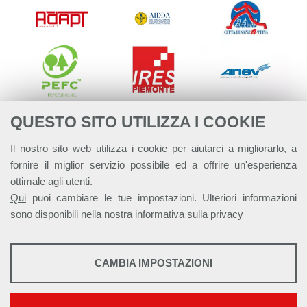
QUESTO SITO UTILIZZA I COOKIE
Il nostro sito web utilizza i cookie per aiutarci a migliorarlo, a
fornire il miglior servizio possibile ed a offrire un'esperienza
ottimale agli utenti.
Qui
puoi cambiare le tue impostazioni. Ulteriori informazioni
sono disponibili nella nostra
informativa sulla privacy
STATISTICHE
CAMBIA IMPOSTAZIONI
Strumenti statistici che raccolgono dati anonimi sull'utilizzo e la
Alleanza Italiana per lo Sviluppo Sostenibile - ASviS
funzionalità del sito web.
Via Farini 17, 00185 Roma C.F. 97893090585 P.IVA 14610671001