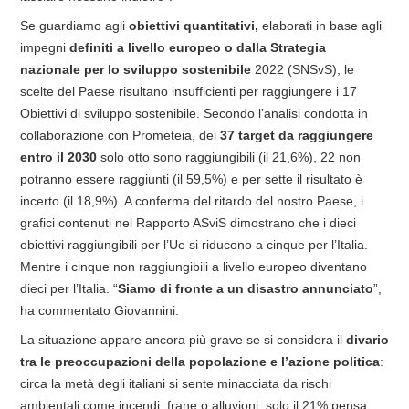
Se guardiamo agli
obiettivi quantitativi,
elaborati in base agli
impegni
definiti a livello europeo o dalla Strategia
nazionale per lo sviluppo sostenibile
2022 (SNSvS), le
scelte del Paese risultano insufficienti per raggiungere i 17
Obiettivi di sviluppo sostenibile. Secondo l’analisi condotta in
collaborazione con Prometeia, dei
37 target da raggiungere
entro il 2030
solo otto sono raggiungibili (il 21,6%), 22 non
potranno essere raggiunti (il 59,5%) e per sette il risultato è
incerto (il 18,9%). A conferma del ritardo del nostro Paese, i
grafici contenuti nel Rapporto ASviS dimostrano che i dieci
obiettivi raggiungibili per l’Ue si riducono a cinque per l’Italia.
Mentre i cinque non raggiungibili a livello europeo diventano
dieci per l’Italia. “
Siamo di fronte a un disastro annunciato
”,
ha commentato Giovannini.
La situazione appare ancora più grave se si considera il
divario
tra le preoccupazioni della popolazione e l’azione politica
:
circa la metà degli italiani si sente minacciata da rischi
ambientali come incendi, frane o alluvioni, solo il 21% pensa