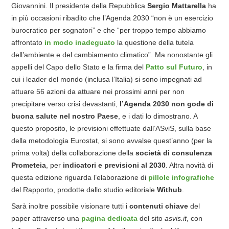
Giovannini. Il presidente della Repubblica
Sergio Mattarella
ha
in più occasioni ribadito che l’Agenda 2030 “non è un esercizio
burocratico per sognatori” e che “per troppo tempo abbiamo
affrontato
in modo inadeguato
la questione della tutela
dell’ambiente e del cambiamento climatico”. Ma nonostante gli
appelli del Capo dello Stato e la firma del
Patto sul Futuro
, in
cui i leader del mondo (inclusa l’Italia) si sono impegnati ad
attuare 56 azioni da attuare nei prossimi anni per non
precipitare verso crisi devastanti,
l’Agenda 2030 non gode di
buona salute nel nostro Paese
, e i dati lo dimostrano. A
questo proposito, le previsioni effettuate dall’ASviS, sulla base
della metodologia Eurostat, si sono avvalse quest’anno (per la
prima volta) della collaborazione della
società di consulenza
Prometeia
, per
indicatori e previsioni al 2030
. Altra novità di
questa edizione riguarda l’elaborazione di
pillole infografiche
del Rapporto, prodotte dallo studio editoriale
Withub
.
Sarà inoltre possibile visionare tutti i
contenuti chiave
del
paper attraverso una
pagina dedicata
del sito
asvis.it
, con