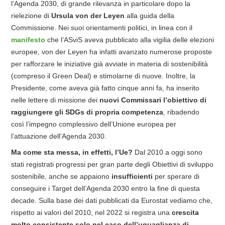
l’Agenda 2030, di grande rilevanza in particolare dopo la
rielezione di
Ursula von der Leyen
alla guida della
Commissione. Nei suoi orientamenti politici, in linea con il
manifesto
che l’ASviS aveva pubblicato alla vigilia delle elezioni
europee, von der Leyen ha infatti avanzato numerose proposte
per rafforzare le iniziative già avviate in materia di sostenibilità
(compreso il Green Deal) e stimolarne di nuove. Inoltre, la
Presidente, come aveva già fatto cinque anni fa, ha inserito
nelle lettere di missione dei
nuovi Commissari l’obiettivo di
raggiungere gli SDGs di propria competenza
, ribadendo
così l’impegno complessivo dell’Unione europea per
l’attuazione dell’Agenda 2030.
Ma come sta messa, in effetti, l’Ue?
Dal 2010 a oggi sono
stati registrati progressi per gran parte degli Obiettivi di sviluppo
sostenibile, anche se appaiono
insufficienti
per sperare di
conseguire i Target dell’Agenda 2030 entro la fine di questa
decade. Sulla base dei dati pubblicati da Eurostat vediamo che,
rispetto ai valori del 2010, nel 2022 si registra una
crescita
molto consistente solo nel caso dell’uguaglianza di