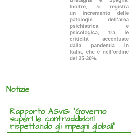
Bretagna e Spagna.
Inoltre, si registra
un incremento delle
patologie dell’area
psichiatrica e
psicologica, tra le
criticità accentuate
dalla pandemia in
Italia, che è nell’ordine
del 25-30%.
Notizie
Rapporto ASviS: “Governo
superi le contraddizioni
rispettando gli impegni globali”