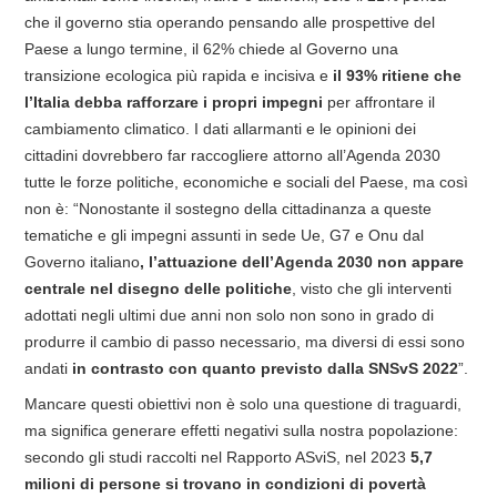
che il governo stia operando pensando alle prospettive del
Paese a lungo termine, il 62% chiede al Governo una
transizione ecologica più rapida e incisiva e
il 93% ritiene che
l’Italia debba rafforzare i propri impegni
per affrontare il
cambiamento climatico. I dati allarmanti e le opinioni dei
cittadini dovrebbero far raccogliere attorno all’Agenda 2030
tutte le forze politiche, economiche e sociali del Paese, ma così
non è: “Nonostante il sostegno della cittadinanza a queste
tematiche e gli impegni assunti in sede Ue, G7 e Onu dal
Governo italiano
, l’attuazione dell’Agenda 2030 non appare
centrale nel disegno delle politiche
, visto che gli interventi
adottati negli ultimi due anni non solo non sono in grado di
produrre il cambio di passo necessario, ma diversi di essi sono
andati
in contrasto con quanto previsto dalla SNSvS 2022
”.
Mancare questi obiettivi non è solo una questione di traguardi,
ma significa generare effetti negativi sulla nostra popolazione:
secondo gli studi raccolti nel Rapporto ASviS, nel 2023
5,7
milioni di persone si trovano in condizioni di povertà