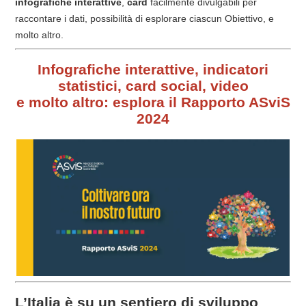
infografiche interattive
,
card
facilmente divulgabili per
raccontare i dati, possibilità di esplorare ciascun Obiettivo, e
molto altro.
Infografiche interattive, indicatori
statistici, card social, video
e molto altro: esplora il Rapporto ASviS
2024
L’Italia è su un sentiero di sviluppo