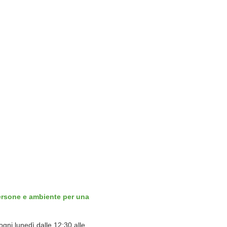
ersone e ambiente per una
ogni lunedì dalle 12:30 alle