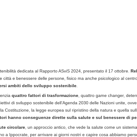
enibilità dedicata al Rapporto ASviS 2024, presentato il 17 ottobre.
Rel
elle città e benessere delle persone, fisico ma anche psicologico al centro
versi ambiti dello sviluppo sostenibile
.
denzia
quattro fattori di trasformazione
, quattro game changer, deter
biettivi di sviluppo sostenibile dell’Agenda 2030 delle Nazioni unite, ovv
lla Costituzione, la legge europea sul ripristino della natura e quella su
ttori hanno conseguenze dirette sulla salute e sul benessere di p
ute circolare
, un approccio antico, che vede la salute come un sistema
ino a Ippocrate, per arrivare ai giorni nostri e capire cosa abbiamo per