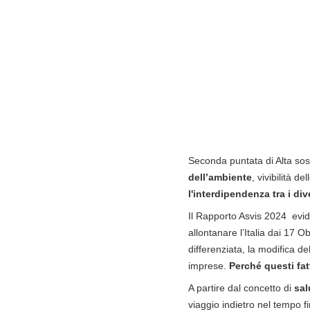
Seconda puntata di Alta sost
dell’ambiente
, vivibilità d
l'interdipendenza tra i di
Il Rapporto Asvis 2024 evi
allontanare l’Italia dai 17 O
differenziata, la modifica de
imprese.
Perché questi fa
A partire dal concetto di
sal
viaggio indietro nel tempo f