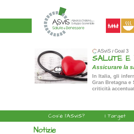
ASviS
Goal 3
/
SALUTE E
Assicurare la sa
In Italia, gli inf
Gran Bretagna e Sp
criticità accentua
Cos'è l'ASviS?
I Target
Notizie