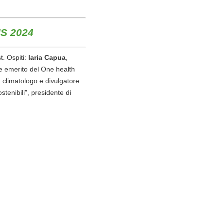
S 2024
t. Ospiti:
laria Capua
,
re emerito del One health
 climatologo e divulgatore
tenibili”, presidente di