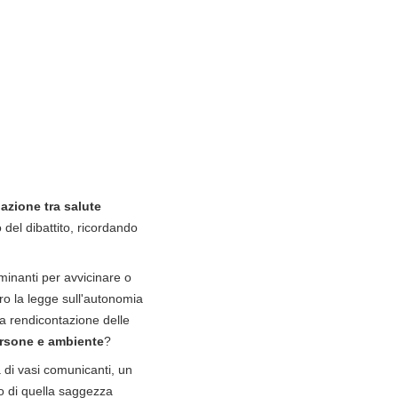
azione tra salute
 del dibattito, ricordando
minanti per avvicinare o
ero la legge sull'autonomia
lla rendicontazione delle
ersone e ambiente
?
 di vasi comunicanti, un
so di quella saggezza