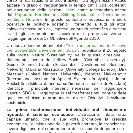
verso la realizzazione di alcuni SDGs, ad oggi nessun Paese
appare in grado di raggiungere in tempo tutti i Goal contenuti
nel documento delle Nazioni Unite, come testimoniato anche
dal
Rapporto Bertelsmann Stiftung-Sustainable Development
Solutions Network
. In questo contesto è necessario rendere
operative le politiche sostenibili, fornendo a tutti gli attori
coinvolti (classe politica, imprese, comunità scientifica e società
civile) gli strumenti per accelerare il progresso verso il
raggiungimento dei 17 Obiettivi dell’Agenda 2030.
Un nuovo documento intitolato "
Six Transformations to Achieve
the Sustainable Development Goals
", pubblicato il 26 agosto
sulla rivista Nature Sustainability, va in questa direzione. Il
documento, scritto da Jeffrey Sachs (Columbia University),
Guido Schmidt-Traub (Sustainable Development Solutions
Network), Mariana Mazzucato (University College London), Dirk
Messner (United Nations University), Nebojsa Nakicenovic
(International Institute for Applied Systems Analysis) e Johan
Rockström (Istituto di ricerca sull'impatto climatico di Potsdam)
identifica i principali interventi necessari per raggiungere
ciascun SDG e li raggruppa in sei trasformazioni, ognuna delle
quali contribuisce a promuovere diversi Obiettivi di sviluppo
sostenibile.
La prima trasformazione individuata dal documento
riguarda il sistema scolastico
. L'istruzione, infatti, crea
capitale umano, che a sua volta promuove la crescita
economica, l'eliminazione della povertà estrema, la creazione di
lavoro dignitoso e il superamento delle disparità di genere e di