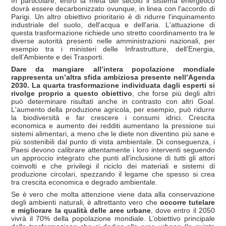
In particolare, entro la metà del secolo il sistema energetico
dovrà essere decarbonizzato ovunque, in linea con l'accordo di
Parigi. Un altro obiettivo prioritario è di ridurre l'inquinamento
industriale del suolo, dell'acqua e dell'aria. L'attuazione di
questa trasformazione richiede uno stretto coordinamento tra le
diverse autorità presenti nelle amministrazioni nazionali, per
esempio tra i ministeri delle Infrastrutture, dell’Energia,
dell’Ambiente e dei Trasporti.
Dare da mangiare all’intera popolazione mondiale
rappresenta un’altra sfida ambiziosa presente nell’Agenda
2030. La quarta trasformazione individuata dagli esperti si
rivolge proprio a questo obiettivo
, che forse più degli altri
può determinare risultati anche in contrasto con altri Goal.
L'aumento della produzione agricola, per esempio, può ridurre
la biodiversità e far crescere i consumi idrici. Crescita
economica e aumento dei redditi aumentano la pressione sui
sistemi alimentari, a meno che le diete non diventino più sane e
più sostenibili dal punto di vista ambientale. Di conseguenza, i
Paesi devono calibrare attentamente i loro interventi seguendo
un approccio integrato che punti all’inclusione di tutti gli attori
coinvolti e che privilegi il riciclo dei materiali e sistemi di
produzione circolari, spezzando il legame che spesso si crea
tra crescita economica e degrado ambientale.
Se è vero che molta attenzione viene data alla conservazione
degli ambienti naturali, è altrettanto vero che
occorre tutelare
e migliorare la qualità delle aree urbane
, dove entro il 2050
vivrà il 70% della popolazione mondiale. L’obiettivo principale