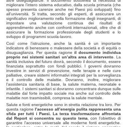
altre diseguaglianze. Il documento sottolinea la necessità di
migliorare l’intero sistema educativo, dalla scuola primaria (che
spesso presenta carenze anche nei Paesi più sviluppati) fino
all’università. Si tratta, secondo gli esperti, di assicurare un
significativo miglioramento nella formazione degli insegnanti, di
impostare una valutazione continua dei risultati di
apprendimento anche con confronti internazionali, oltre che di
assicurare la formazione professionale degli studenti e lo
sviluppo di programmi scuola-lavoro.
Così come l’istruzione, anche la sanità è un importante
indicatore di benessere o malessere della società e di equità o
disuguaglianza. Per questa ragione
il documento individua
proprio nei sistemi sanitari un’altra area di intervento
. La
sanità inclusiva del futuro dovrà, secondo il documento, essere
finanziata soprattutto con fondi pubblici. I governi dovranno
investire in servizi di prevenzione, nelle terapie e nelle cure
palliative, creare sistemi informativi integrati per la sorveglianza
e il controllo delle malattie. Dovranno, inoltre, migliorare
l'assistenza sanitaria di base, la salute materna, neonatale e
infantile. I sistemi sanitari si dovranno concentrare dunque sulle
malattie dal forte impatto sociale ma anche sul controllo delle
malattie non trasmissibili, compresa la salute mentale.
Salute e fonti energetiche sono in stretta relazione tra loro. Per
questa ragione
l’accesso all’energia pulita rappresenta una
sfida per tutti i Paesi. La terza trasformazione affrontata
dal Report si concentra su questo tema
, con l’obiettivo di
garantire l'accesso universale alle moderne fonti energetiche.