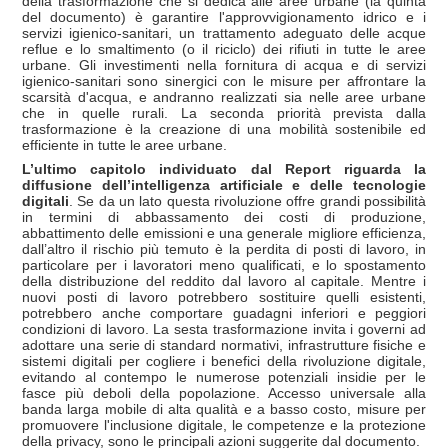
della trasformazione che si dedica alle aree urbane (la quinta
del documento) è garantire l'approvvigionamento idrico e i
servizi igienico-sanitari, un trattamento adeguato delle acque
reflue e lo smaltimento (o il riciclo) dei rifiuti in tutte le aree
urbane. Gli investimenti nella fornitura di acqua e di servizi
igienico-sanitari sono sinergici con le misure per affrontare la
scarsità d'acqua, e andranno realizzati sia nelle aree urbane
che in quelle rurali. La seconda priorità prevista dalla
trasformazione è la creazione di una mobilità sostenibile ed
efficiente in tutte le aree urbane.
L’ultimo capitolo individuato dal Report riguarda la
diffusione dell’intelligenza artificiale e delle tecnologie
digitali
. Se da un lato questa rivoluzione offre grandi possibilità
in termini di abbassamento dei costi di produzione,
abbattimento delle emissioni e una generale migliore efficienza,
dall’altro il rischio più temuto è la perdita di posti di lavoro, in
particolare per i lavoratori meno qualificati, e lo spostamento
della distribuzione del reddito dal lavoro al capitale. Mentre i
nuovi posti di lavoro potrebbero sostituire quelli esistenti,
potrebbero anche comportare guadagni inferiori e peggiori
condizioni di lavoro. La sesta trasformazione invita i governi ad
adottare una serie di standard normativi, infrastrutture fisiche e
sistemi digitali per cogliere i benefici della rivoluzione digitale,
evitando al contempo le numerose potenziali insidie per le
fasce più deboli della popolazione. Accesso universale alla
banda larga mobile di alta qualità e a basso costo, misure per
promuovere l'inclusione digitale, le competenze e la protezione
della privacy, sono le principali azioni suggerite dal documento.