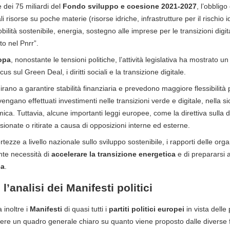
e dei 75 miliardi del
Fondo sviluppo e coesione 2021-2027
, l’obblig
li risorse su poche materie (risorse idriche, infrastrutture per il rischio
bilità sostenibile, energia, sostegno alle imprese per le transizioni digit
o nel Pnrr”.
opa
, nonostante le tensioni politiche, l’attività legislativa ha mostrato
us sul Green Deal, i diritti sociali e la transizione digitale.
o a garantire stabilità finanziaria e prevedono maggiore flessibilità p
engano effettuati investimenti nelle transizioni verde e digitale, nella s
ica. Tuttavia, alcune importanti leggi europee, come la direttiva sulla d
ionate o ritirate a causa di opposizioni interne ed esterne.
ertezze a livello nazionale sullo sviluppo sostenibile, i rapporti delle org
nte necessità di
accelerare la transizione energetica
e di prepararsi 
ca
.
l’analisi dei Manifesti politici
 inoltre i
Manifesti
di quasi tutti i
partiti politici europei
in vista delle
vere un quadro generale chiaro su quanto viene proposto dalle diverse