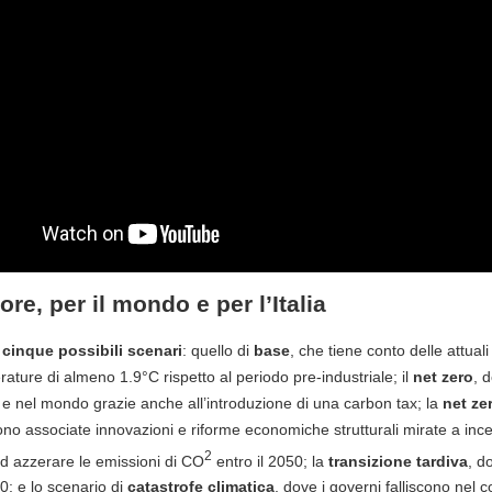
re, per il mondo e per l’Italia
o
cinque possibili scenari
: quello di
base
, che tiene conto delle attual
ture di almeno 1.9°C rispetto al periodo pre-industriale; il
net zero
, 
ia e nel mondo grazie anche all’introduzione di una carbon tax; la
net ze
no associate innovazioni e riforme economiche strutturali mirate a incen
2
ad azzerare le emissioni di CO
entro il 2050; la
transizione tardiva
, d
0; e lo scenario di
catastrofe climatica
, dove i governi falliscono nel 