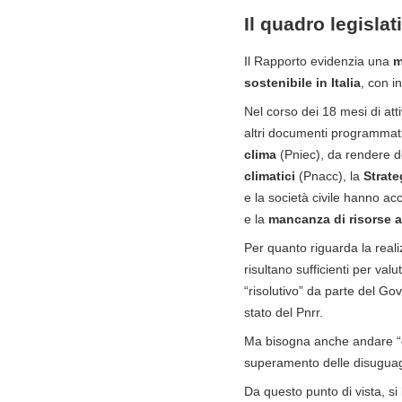
Il quadro legislat
Il Rapporto evidenzia una
m
sostenibile in Italia
, con i
Nel corso dei 18 mesi di att
altri documenti programmatic
clima
(Pniec), da rendere de
climatici
(Pnacc), la
Strate
e la società civile hanno ac
e la
mancanza di risorse 
Per quanto riguarda la reali
risultano sufficienti per v
“risolutivo” da parte del Gov
stato del Pnrr.
Ma bisogna anche andare “
superamento delle disuguagli
Da questo punto di vista, si