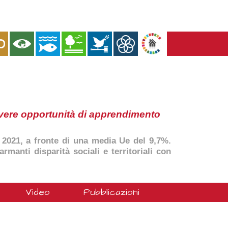
overe opportunità di apprendimento
l 2021, a fronte di una media Ue del 9,7%.
rmanti disparità sociali e territoriali con
Video
Pubblicazioni