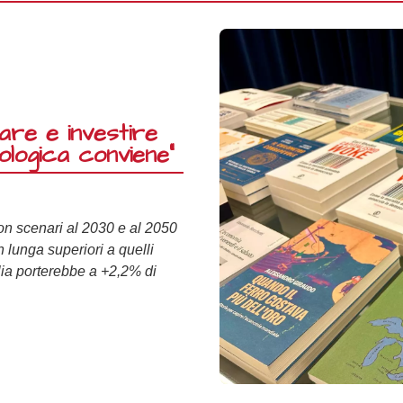
are e investire
ologica conviene”
on scenari al 2030 e al 2050
n lunga superiori a quelli
lia porterebbe a +2,2% di