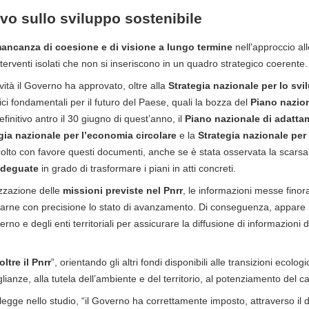
ivo sullo sviluppo sostenibile
ancanza di coesione e di visione a lungo termine
nell'approccio al
nterventi isolati che non si inseriscono in un quadro strategico coerente.
ività il Governo ha approvato, oltre alla
Strategia nazionale per lo svi
i fondamentali per il futuro del Paese, quali la bozza del
Piano nazion
finitivo antro il 30 giugno di quest’anno, il
Piano nazionale di adatta
gia nazionale per l’economia circolare
e la
Strategia nazionale per 
colto con favore questi documenti, anche se è stata osservata la scarsa 
adeguate
in grado di trasformare i piani in atti concreti.
zzazione delle
missioni previste nel Pnrr
, le informazioni messe finor
alutarne con precisione lo stato di avanzamento. Di conseguenza, appare
erno e degli enti territoriali per assicurare la diffusione di informazioni 
oltre il Pnrr
”, orientando gli altri fondi disponibili alle transizioni ecologi
anze, alla tutela dell’ambiente e del territorio, al potenziamento del c
 legge nello studio, “il Governo ha correttamente imposto, attraverso il