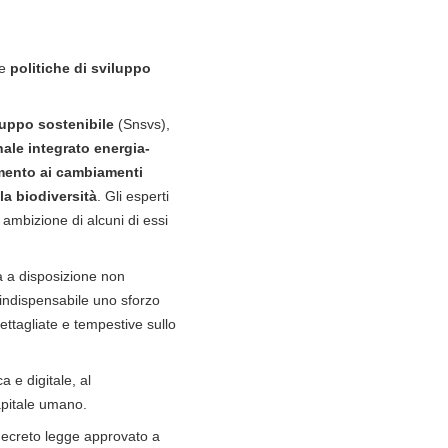
le
politiche di sviluppo
luppo sostenibile
(Snsvs),
ale integrato energia-
mento ai cambiamenti
la biodiversità
. Gli esperti
ambizione di alcuni di essi
a a disposizione non
 indispensabile uno sforzo
dettagliate e tempestive sullo
ca e digitale, al
apitale umano.
 decreto legge approvato a