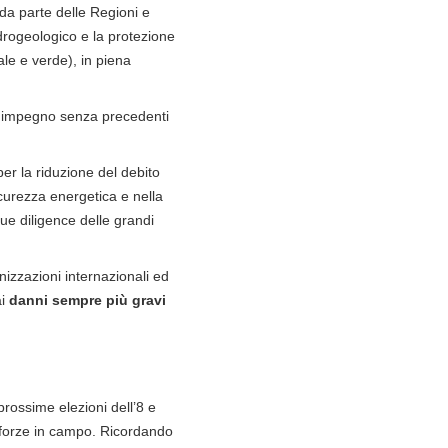
o da parte delle Regioni e
 idrogeologico e la protezione
ale e verde), in piena
 un impegno senza precedenti
er la riduzione del debito
icurezza energetica e nella
ue diligence delle grandi
anizzazioni internazionali ed
ai
danni sempre più gravi
 prossime elezioni dell’8 e
 forze in campo. Ricordando