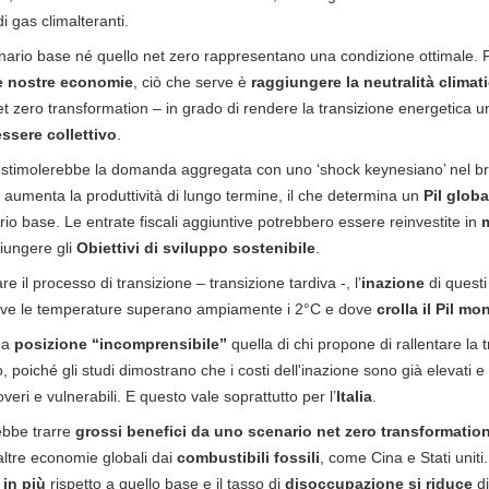
i gas climalteranti.
nario base né quello net zero rappresentano una condizione ottimale.
lle nostre economie
, ciò che serve è
raggiungere la neutralità climat
t zero transformation – in grado di rendere la transizione energetica u
ssere collettivo
.
timolerebbe la domanda aggregata con uno ‘shock keynesiano’ nel bre
, aumenta la produttività di lungo termine, il che determina un
Pil glob
ario base. Le entrate fiscali aggiuntive potrebbero essere reinvestite in
m
iungere gli
Obiettivi di sviluppo sostenibile
.
 il processo di transizione – transizione tardiva -, l’
inazione
di quest
 dove le temperature superano ampiamente i 2°C e dove
crolla il Pil mo
na
posizione “incomprensibile”
quella di chi propone di rallentare la
o, poiché gli studi dimostrano che i costi dell'inazione sono già elevati
veri e vulnerabili. E questo vale soprattutto per l’
Italia
.
rebbe trarre
grossi benefici da uno scenario net zero transformatio
altre economie globali dai
combustibili fossili
, come Cina e Stati uniti
 in più
rispetto a quello base e il tasso di
disoccupazione si riduce
di