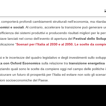
a
comporterà profondi cambiamenti strutturali nell’economia, ma ritardare
omici e sociali
. Al contrario, accelerare la transizione può generare 
ficienza dei sistemi produttivi e producendo risultati migliori per le per
ave lanciati nel corso dell’evento di apertura del
Festival dello Svilu
blicazione “
Scenari per l’Italia al 2030 e al 2050. Le scelte da comp
i e le incertezze del quadro legislativo e degli investimenti sullo svilup
ata con Oxford Economics
sulla relazione tra
transizione energetica e
ziando quali sono le scelte da compiere oggi nel campo delle politiche in
curare un futuro di prosperità per l’Italia ed evitare non solo gli scenari
ioni socioeconomiche del Paese.