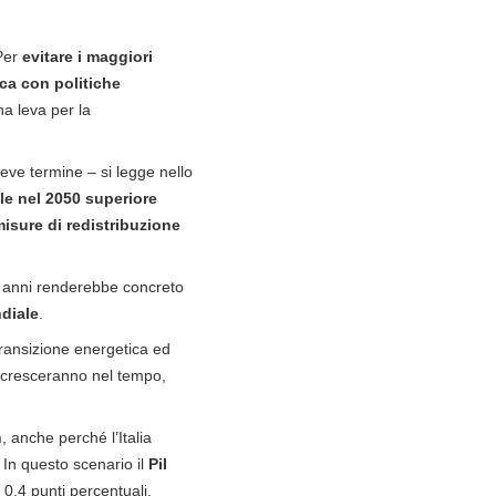
 Per
evitare i maggiori
ica con politiche
na leva per la
ve termine – si legge nello
ale nel 2050 superiore
isure di redistribuzione
i anni renderebbe concreto
ndiale
.
 transizione energetica ed
 e cresceranno nel tempo,
n
, anche perché l’Italia
. In questo scenario il
Pil
 0,4 punti percentuali,