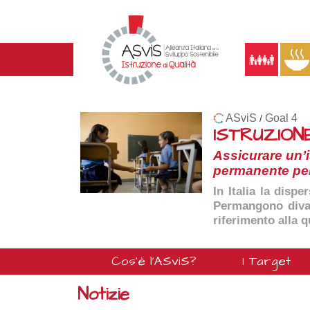
ASviS
Goal 4
/
ISTRUZIONE
Assicurare un’i
permanente per 
In Italia la disp
Permangono divari
riferimento alla q
Cos'è l'ASviS?
I Target
Notizie