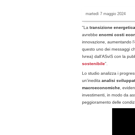
martedì
7 maggio 2024
“La
transizione energetic
avrebbe
enormi costi econ
innovazione, aumentando l’ef
questo uno dei messaggi chi
Ivrea) dall’ASviS con la pub
sostenibile
”.
Lo studio analizza i progress
un’inedita
analisi svilupp
macroeconomiche
, eviden
investimenti, in modo da assi
peggioramento delle condiz