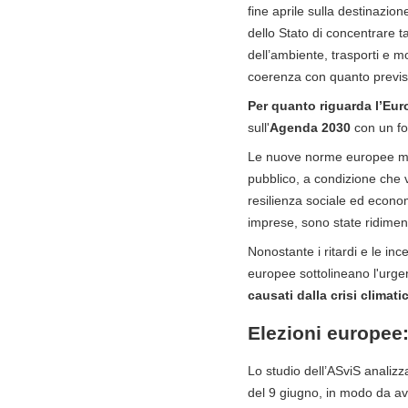
fine aprile sulla destinazion
dello Stato di concentrare ta
dell’ambiente, trasporti e mo
coerenza con quanto previst
Per quanto riguarda l’Eur
sull'
Agenda 2030
con un foc
Le nuove norme europee miran
pubblico, a condizione che v
resilienza sociale ed econom
imprese, sono state ridimens
Nonostante i ritardi e le inc
europee sottolineano l'urge
causati dalla crisi climati
Elezioni europee: 
Lo studio dell’ASviS analizza
del 9 giugno, in modo da a