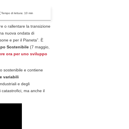
Tempo di lettura:
10
min
 o rallentare la transizione
una nuova ondata di
sone e per il Pianeta”. È
ppo Sostenibile
(7 maggio,
iere ora per uno sviluppo
po sostenibile e contiene
 variabili
dustriali e degli
 catastrofici, ma anche il