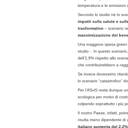
temperatura e le emissioni d
Secondo lo studio né lo sce
impatti sulla salute e su
trasformative
– scenario ne
massimizzazione del bene
Una maggiore spesa green s
studio -. In questo scenario
dell’1,9% rispetto allo scen
che contribuirebbero a ragg
Se invece dovessimo ritardare
lo scenario “catastrofico”
Per l’ASviS resta dunque u
ecologica per motivi di cost
colpendo soprattutto i più po
Il nostro Paese, infatti, pot
risulta meno dipendente di 
italiano aumenta del 2,2%