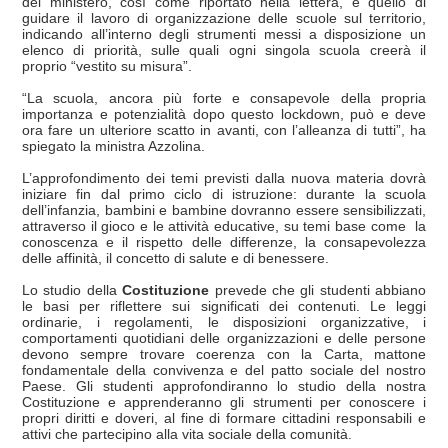
del ministero, così come riportato nella lettera, è quello di
guidare il lavoro di organizzazione delle scuole sul territorio,
indicando all’interno degli strumenti messi a disposizione un
elenco di priorità, sulle quali ogni singola scuola creerà il
proprio “vestito su misura”.
“La scuola, ancora più forte e consapevole della propria
importanza e potenzialità dopo questo lockdown, può e deve
ora fare un ulteriore scatto in avanti, con l’alleanza di tutti”, ha
spiegato la ministra Azzolina.
L’approfondimento dei temi previsti dalla nuova materia dovrà
iniziare fin dal primo ciclo di istruzione: durante la scuola
dell’infanzia, bambini e bambine dovranno essere sensibilizzati,
attraverso il gioco e le attività educative, su temi base come la
conoscenza e il rispetto delle differenze, la consapevolezza
delle affinità, il concetto di salute e di benessere.
Lo studio della
Costituzione
prevede che gli studenti abbiano
le basi per riflettere sui significati dei contenuti. Le leggi
ordinarie, i regolamenti, le disposizioni organizzative, i
comportamenti quotidiani delle organizzazioni e delle persone
devono sempre trovare coerenza con la Carta, mattone
fondamentale della convivenza e del patto sociale del nostro
Paese. Gli studenti approfondiranno lo studio della nostra
Costituzione e apprenderanno gli strumenti per conoscere i
propri diritti e doveri, al fine di formare cittadini responsabili e
attivi che partecipino alla vita sociale della comunità.