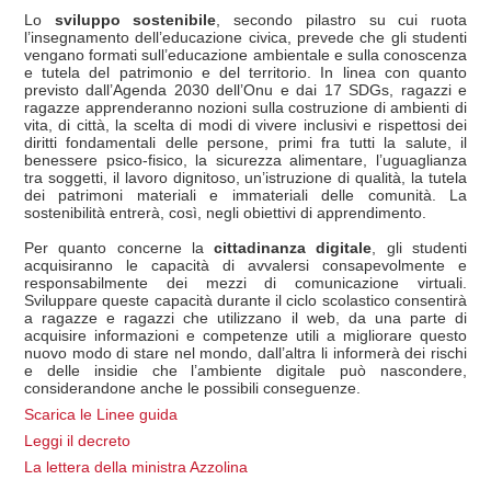
Lo
sviluppo sostenibile
, secondo pilastro su cui ruota
l’insegnamento dell’educazione civica, prevede che gli studenti
vengano formati sull’educazione ambientale e sulla conoscenza
e tutela del patrimonio e del territorio. In linea con quanto
previsto dall’Agenda 2030 dell’Onu e dai 17 SDGs, ragazzi e
ragazze apprenderanno nozioni sulla costruzione di ambienti di
vita, di città, la scelta di modi di vivere inclusivi e rispettosi dei
diritti fondamentali delle persone, primi fra tutti la salute, il
benessere psico-fisico, la sicurezza alimentare, l’uguaglianza
tra soggetti, il lavoro dignitoso, un’istruzione di qualità, la tutela
dei patrimoni materiali e immateriali delle comunità. La
sostenibilità entrerà, così, negli obiettivi di apprendimento.
Per quanto concerne la
cittadinanza digitale
, gli studenti
acquisiranno le capacità di avvalersi consapevolmente e
responsabilmente dei mezzi di comunicazione virtuali.
Sviluppare queste capacità durante il ciclo scolastico consentirà
a ragazze e ragazzi che utilizzano il web, da una parte di
acquisire informazioni e competenze utili a migliorare questo
nuovo modo di stare nel mondo, dall’altra li informerà dei rischi
e delle insidie che l’ambiente digitale può nascondere,
considerandone anche le possibili conseguenze.
Scarica le Linee guida
Leggi il decreto
La lettera della ministra Azzolina