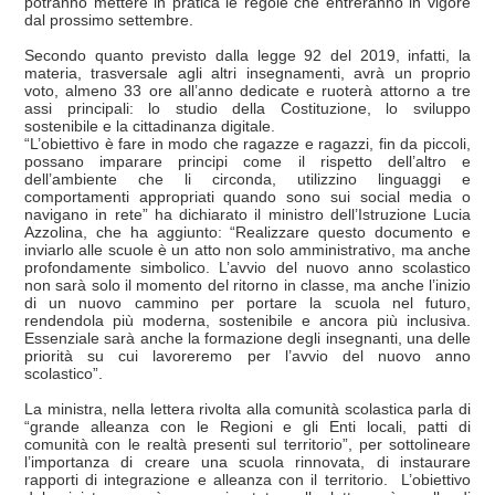
potranno mettere in pratica le regole che entreranno in vigore
dal prossimo settembre.
Secondo quanto previsto dalla legge 92 del 2019, infatti, la
materia, trasversale agli altri insegnamenti, avrà un proprio
voto, almeno 33 ore all’anno dedicate e ruoterà attorno a tre
assi principali: lo studio della Costituzione, lo sviluppo
sostenibile e la cittadinanza digitale.
“L’obiettivo è fare in modo che ragazze e ragazzi, fin da piccoli,
possano imparare principi come il rispetto dell’altro e
dell’ambiente che li circonda, utilizzino linguaggi e
comportamenti appropriati quando sono sui social media o
navigano in rete” ha dichiarato il ministro dell’Istruzione Lucia
Azzolina, che ha aggiunto: “Realizzare questo documento e
inviarlo alle scuole è un atto non solo amministrativo, ma anche
profondamente simbolico. L’avvio del nuovo anno scolastico
non sarà solo il momento del ritorno in classe, ma anche l’inizio
di un nuovo cammino per portare la scuola nel futuro,
rendendola più moderna, sostenibile e ancora più inclusiva.
Essenziale sarà anche la formazione degli insegnanti, una delle
priorità su cui lavoreremo per l’avvio del nuovo anno
scolastico”.
La ministra, nella lettera rivolta alla comunità scolastica parla di
“grande alleanza con le Regioni e gli Enti locali, patti di
comunità con le realtà presenti sul territorio”, per sottolineare
l’importanza di creare una scuola rinnovata, di instaurare
rapporti di integrazione e alleanza con il territorio. L’obiettivo