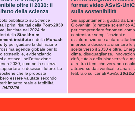
nibile oltre il 2030: il
format video ASviS-UniC
ibuto della scienza
sulla sostenibilità
icolo pubblicato su
Science
Sei appuntamenti, guidati da Enr
a i primi risultati della
Post-2030
Giovannini (direttore scientifico A
ive
, lanciata nel 2024 da
per comprendere fenomeni compl
tori dello
Stockholm
contrastare semplificazioni e
nment institute
e della
Monash
disinformazione e aiutare cittadini
sity
per guidare la definizione
imprese e decisori a orientare le 
prossima agenda globale per lo
scelte verso il 2030 e oltre. Energ
po sostenibile, evidenziando
clima, disuguaglianze, innovazion
i e ostacoli nell’attuazione
città, tutela della biodiversità e m
genda 2030, e come la scienza
altro tra i temi che verranno esplo
upportare le decisioni future. Lo
attraverso dati verificati e analisi.
 sostiene che le proposte
febbraio sui canali ASviS.
18/12/2
bero essere valutate secondo
teri: impatto reale e fattibilità
a.
04/02/26