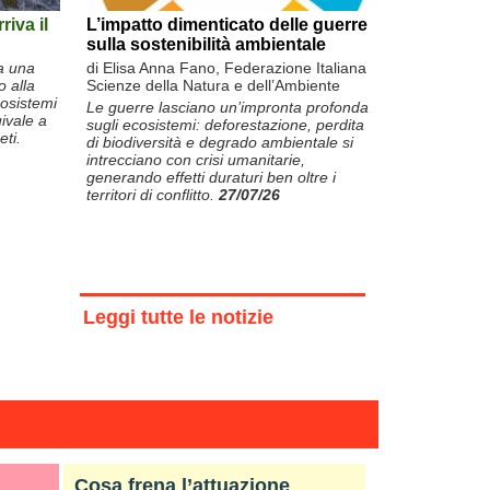
L’impatto dimenticato delle guerre
riva il
sulla sostenibilità ambientale
di Elisa Anna Fano, Federazione Italiana
 a una
Scienze della Natura e dell’Ambiente
o alla
cosistemi
Le guerre lasciano un’impronta profonda
ivale a
sugli ecosistemi: deforestazione, perdita
eti.
di biodiversità e degrado ambientale si
intrecciano con crisi umanitarie,
generando effetti duraturi ben oltre i
territori di conflitto.
27/07/26
Leggi tutte le notizie
Cosa frena l’attuazione