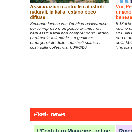
Assicurazioni contro le catastrofi
Vnr, Pe
naturali: in Italia restano poco
umano, 
diffuse
beness
Secondo lavoce.info l’obbligo assicurativo
Il 18,6%
per le imprese è un passo avanti, ma i
rischio d
beni assicurabili non comprendono l’intero
i più alti
patrimonio aziendale. La gestione
otto mort
emergenziale delle catastrofi scarica i
della Vol
costi sulla collettività.
03/08/26
“Person
Flash news
L’Ecofuturo Magazine, online
Ripe