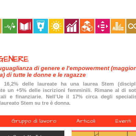
 GENERE
uguaglianza di genere e l'empowerment (maggiore
 di tutte le donne e le ragazze
il 16,2% delle laureate ha una laurea Stem (discipli
te un +5% delle iscrizioni femminili. Rimane al di so
ali e finanziarie. Nell’Ue il 17% circa degli special
laureato Stem su tre è donna.
Gruppo di lavoro
Articoli
Eventi