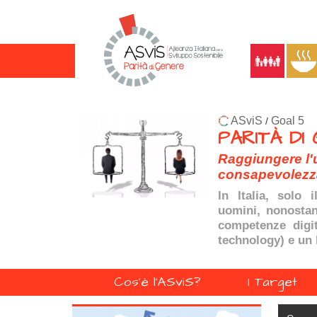
ASviS
Goal 5
/
PARITÀ DI
Raggiungere l'
consapevolezza)
In Italia, solo 
uomini, nonostan
competenze digit
technology)
e un 
Cos'è l'ASviS?
I Target