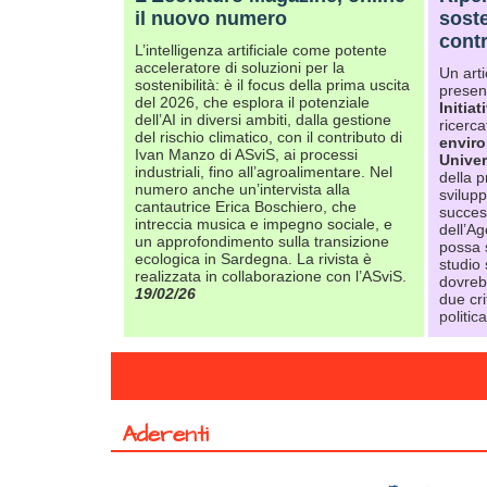
il nuovo numero
soste
contr
L’intelligenza artificiale come potente
acceleratore di soluzioni per la
Un art
sostenibilità: è il focus della prima uscita
present
del 2026, che esplora il potenziale
Initiat
dell’AI in diversi ambiti, dalla gestione
ricerca
del rischio climatico, con il contributo di
enviro
Ivan Manzo di ASviS, ai processi
Univer
industriali, fino all’agroalimentare. Nel
della 
numero anche un’intervista alla
svilup
cantautrice Erica Boschiero, che
success
intreccia musica e impegno sociale, e
dell’A
un approfondimento sulla transizione
possa s
ecologica in Sardegna. La rivista è
studio
realizzata in collaborazione con l’ASviS.
dovreb
19/02/26
due cri
politic
Aderenti