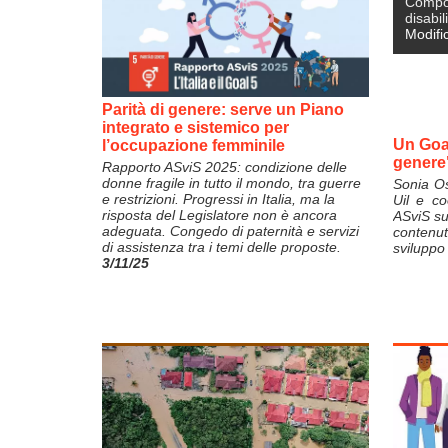
Compo
disabil
Modifi
Parità di genere: serve un Piano
integrato e sistemico per
Un Goal
l’occupazione femminile
genere
Rapporto ASviS 2025: condizione delle
donne fragile in tutto il mondo, tra guerre
Sonia Os
e restrizioni. Progressi in Italia, ma la
Uil e co
risposta del Legislatore non è ancora
ASviS su
adeguata. Congedo di paternità e servizi
contenut
di assistenza tra i temi delle proposte.
sviluppo 
3/11/25