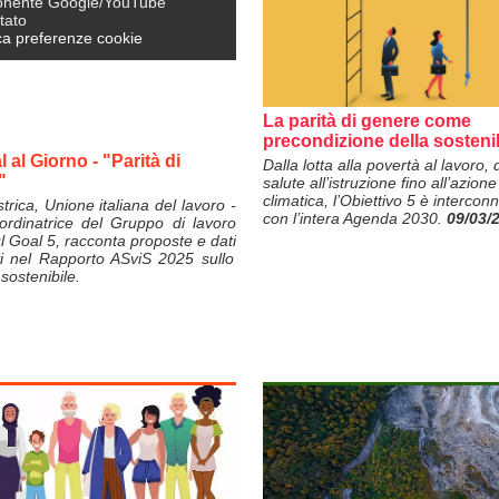
nente Google/YouTube
itato
ca preferenze cookie
La parità di genere come
precondizione della sostenib
 al Giorno - "Parità di
Dalla lotta alla povertà al lavoro, 
"
salute all’istruzione fino all’azione
climatica, l’Obiettivo 5 è intercon
trica, Unione italiana del lavoro -
con l’intera Agenda 2030.
09/03/
ordinatrice del Gruppo di lavoro
l Goal 5, racconta proposte e dati
i nel Rapporto ASviS 2025 sullo
sostenibile.