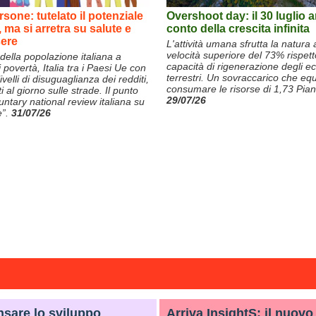
rsone: tutelato il potenziale
Overshoot day: il 30 luglio ar
ma si arretra su salute e
conto della crescita infinita
ere
L'attività umana sfrutta la natura
velocità superiore del 73% rispett
 della popolazione italiana a
capacità di rigenerazione degli e
i povertà, Italia tra i Paesi Ue con
terrestri. Un sovraccarico che equ
 livelli di disuguaglianza dei redditi,
consumare le risorse di 1,73 Pian
i al giorno sulle strade. Il punto
29/07/26
untary national review italiana su
e”.
31/07/26
nsare lo sviluppo
Arriva InsightS: il nuovo