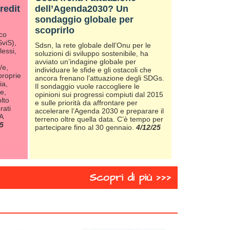
redit
dell’Agenda2030? Un
sondaggio globale per
scoprirlo
ico
SviS),
Sdsn, la rete globale dell’Onu per le
essi,
soluzioni di sviluppo sostenibile, ha
avviato un’indagine globale per
/e,
individuare le sfide e gli ostacoli che
proprie
ancora frenano l’attuazione degli SDGs.
ia,
Il sondaggio vuole raccogliere le
e,
opinioni sui progressi compiuti dal 2015
olto
e sulle priorità da affrontare per
rati
accelerare l’Agenda 2030 e preparare il
 A
terreno oltre quella data. C’è tempo per
5
partecipare fino al 30 gennaio.
4/12/25
Scopri di più >>>