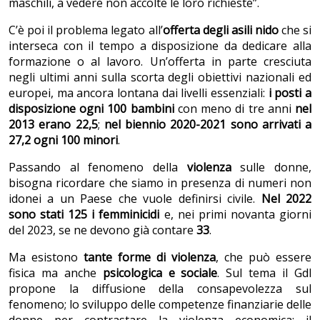
maschili, a vedere non accolte le loro richieste”.
C’è poi il problema legato all’
offerta degli asili nido
che si
interseca con il tempo a disposizione da dedicare alla
formazione o al lavoro. Un’offerta in parte cresciuta
negli ultimi anni sulla scorta degli obiettivi nazionali ed
europei, ma ancora lontana dai livelli essenziali:
i posti a
disposizione ogni 100 bambini
con meno di tre anni
nel
2013 erano 22,5
;
nel biennio 2020-2021 sono arrivati a
27,2 ogni 100 minori
.
Passando al fenomeno della
violenza
sulle donne,
bisogna ricordare che siamo in presenza di numeri non
idonei a un Paese che vuole definirsi civile.
Nel 2022
sono stati 125 i femminicidi
e, nei primi novanta giorni
del 2023, se ne devono già contare
33
.
Ma esistono
tante forme di violenza
, che può essere
fisica ma anche
psicologica e sociale
. Sul tema il Gdl
propone la diffusione della consapevolezza sul
fenomeno; lo sviluppo delle competenze finanziarie delle