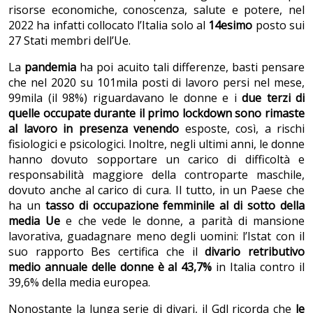
risorse economiche, conoscenza, salute e potere, nel
2022 ha infatti collocato l’Italia solo al
14esimo
posto sui
27 Stati membri dell’Ue.
La
pandemia
ha poi acuito tali differenze, basti pensare
che nel 2020 su 101mila posti di lavoro persi nel mese,
99mila (il 98%) riguardavano le donne e i
due terzi di
quelle occupate durante il primo lockdown sono rimaste
al lavoro in presenza venendo
esposte, così, a rischi
fisiologici e psicologici. Inoltre, negli ultimi anni, le donne
hanno dovuto sopportare un carico di difficoltà e
responsabilità maggiore della controparte maschile,
dovuto anche al carico di cura. Il tutto, in un Paese che
ha un
tasso di occupazione femminile al di sotto della
media Ue
e che vede le donne, a parità di mansione
lavorativa, guadagnare meno degli uomini: l’Istat con il
suo rapporto Bes certifica che il
divario retributivo
medio annuale delle donne è al 43,7%
in Italia contro il
39,6% della media europea.
Nonostante la lunga serie di divari, il Gdl ricorda che
le