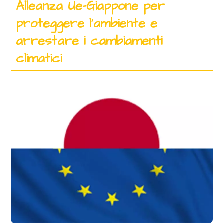
Alleanza Ue-Giappone per
proteggere l’ambiente e
arrestare i cambiamenti
climatici