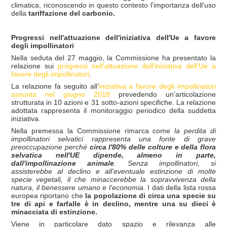
climatica, riconoscendo in questo contesto l'importanza dell'uso
della
tariffazione del carbonio.
Progressi nell'attuazione dell'iniziativa dell'Ue a favore
degli impollinatori
Nella seduta del 27 maggio, la Commissione ha presentato la
relazione sui
progressi nell'attuazione dell'iniziativa dell'Ue a
favore degli impollinatori
.
La relazione fa seguito all’
iniziativa a favore degli impollinatori
assunta nel giugno 2018
prevedendo un’articolazione
strutturata in 10 azioni e 31 sotto-azioni specifiche. La relazione
adottata rappresenta il monitoraggio periodico della suddetta
iniziativa.
Nella premessa la Commissione rimarca come
la perdita di
impollinatori selvatici rappresenta una fonte di grave
preoccupazione perch
é
circa l'80% delle colture e della flora
selvatica nell'UE dipende, almeno in parte,
dall'impollinazione animale
. Senza impollinatori, si
assisterebbe al declino e all'eventuale estinzione di molte
specie vegetali, il che minaccerebbe la sopravvivenza della
natura, il benessere umano e l’economia.
I dati della lista rossa
europea riportano che
la popolazione di circa una specie su
tre di api e farfalle è in declino, mentre una su dieci è
minacciata di estinzione.
Viene in particolare dato spazio e rilevanza alle