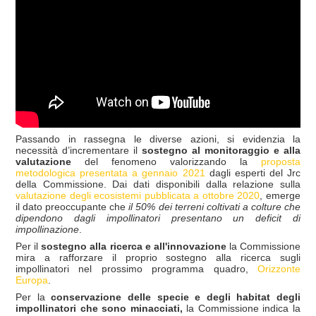
Passando in rassegna le diverse azioni, si evidenzia la
necessità d’incrementare il
sostegno al monitoraggio e alla
valutazione
del fenomeno valorizzando la
proposta
metodologica presentata a gennaio 2021
dagli esperti del Jrc
della Commissione. Dai dati disponibili dalla relazione sulla
valutazione degli ecosistemi pubblicata a ottobre 2020
, emerge
il dato preoccupante che
il 50% dei terreni coltivati a colture che
dipendono dagli impollinatori presentano un deficit di
impollinazione
.
Per il
sostegno alla ricerca e all'innovazione
la Commissione
mira a rafforzare il proprio sostegno alla ricerca sugli
impollinatori nel prossimo programma quadro,
Orizzonte
Europa
.
Per la
conserva
zione delle specie e degli habitat degli
impollinatori che sono minacciati,
la Commissione indica la