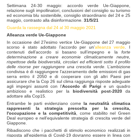
Settimana 24-30 maggio: accordo verde Ue-Giappone,
relazione sugli impollinatori, conclusioni del consiglio su turismo
ed economia blu sostenibile, consiglio straordinario del 24 e 25
maggio, contrasto alla disinformazione.
31/5/21
Guarda la rassegna dal 24 al 30 maggio 2021
Alleanza verde Ue-Giappone
In occasione del 27esimo vertice Ue-Giappone del 27 maggio
scorso è stato adottato l’accordo per un’
alleanza verde
. I
contenuti dell’accordo si basano sull’impegno e la
forte
determinazione a creare economie climaticamente neutre,
rispettose della biodiversit
à
, circolari ed efficienti sotto il profilo
delle risorse per raggiungere una crescita verde
. L’ambizione
condivisa è di raggiungere l'azzeramento delle emissioni di gas
serra entro il 2050 e di cooperare con gli altri Paesi per
assicurare che la Cop 26 sul clima raggiunga risposte adeguate
agli impegni assunti con l’
Accordo di Parigi
e un quadro
ambizioso e realistico per la
biodiversit
à
post-2020
da
adottare alla Cop15.
Entrambe le parti evidenziano come
la neutralit
à
climatica
rappresenti la strategia prescelta per la crescita,
l'occupazione e la competitivit
à
, come stabilito nel Green
Deal europeo e nell’equivalente strategia di crescita verde del
Giappone.
Ribadiscono che i pacchetti di stimolo economico realizzati in
risposta all'epidemia di Covid-19 dovranno essere in linea con