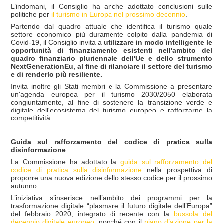
L’indomani, il Consiglio ha anche adottato conclusioni sulle
politiche per
il turismo in Europa nel prossimo decennio
.
Partendo dal quadro attuale che identifica il turismo quale
settore economico più duramente colpito dalla pandemia di
Covid-19, il Consiglio invita a
utilizzare in modo intelligente le
opportunit
à
di finanziamento esistenti nell'ambito del
quadro finanziario pluriennale dell'Ue e dello strumento
NextGenerationEu, al fine di rilanciare il settore del turismo
e di renderlo più resiliente.
Invita inoltre gli Stati membri e la Commissione a presentare
un'agenda europea per il turismo 2030/2050 elaborata
congiuntamente, al fine di sostenere la transizione verde e
digitale dell'ecosistema del turismo europeo e rafforzarne la
competitività.
Guida sul rafforzamento del codice di pratica sulla
disinformazione
La Commissione ha adottato la
guida sul rafforzamento del
codice di pratica sulla disinformazione
nella prospettiva di
proporre una nuova edizione dello stesso codice per il prossimo
autunno.
L’iniziativa s’inserisce nell’ambito dei programmi per la
trasformazione digitale “plasmare il futuro digitale dell’Europa”
del febbraio 2020, integrato di recente con la
bussola del
decennio digitale europeo
, nonché con il
piano d’azione per la