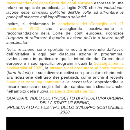
raccomandazioni della Corte dei conti europea
espresse in una
relazione speciale pubblicata a luglio 2020 che
ha individuato
lacune nelle principali politiche dell'Ue volte ad affrontare le
principali minacce agli impollinatori selvatici
.
Inoltre, si richiamano le
conclusioni del Consiglio del 17
dicembre 2020
che, accogliendo positivamente le
raccomandazioni della Corte dei conti europea, riconosce
l'urgenza di rafforzare il quadro d'azione dell'Ue a favore degli
impollinatori
.
Nella relazione sono riportate le novità intervenute dall’avvio
dell’iniziativa a oggi per ciascuna azione in programma,
evidenziando in particolare quelle introdotte dal Green deal
europeo e i suoi specifici programmi quali la
Strategia per la
biodiversità al 2030
, la
strategia del produttore al consumatore
(
farm to fork
) e i suoi diversi obiettivi con particolare riferimento
alla
riduzione dell’uso dei pesticidi
, come anche il recente
piano per zero inquinamento
e la necessità di approfondire le
misure necessarie sugli effetti dei cambiamenti climatici anche
nell’ambito della nuova
strategia d’adattamento.
GUARDA IL VIDEO SUL PROGETTO DI APICULTURA URBANA
DELLA START UP BEEING,
PRESENTATO AL FESTIVAL DELLO SVILUPPO SOSTENIBILE
2020