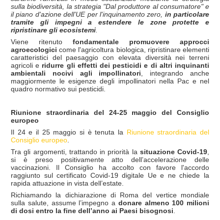
sulla biodiversit
à
, la strategia "Dal produttore al consumatore" e
il piano d'azione dell'UE per l'inquinamento zero,
in particolare
tramite gli impegni a estendere le zone protette e
ripristinare gli ecosistemi
.
Viene ritenuto
fondamentale promuovere approcci
agroecologici
come l'agricoltura biologica, ripristinare elementi
caratteristici del paesaggio con elevata diversità nei terreni
agricoli e
ridurre gli effetti dei pesticidi e di altri inquinanti
ambientali nocivi agli impollinatori
, integrando anche
maggiormente le esigenze degli impollinatori nella Pac e nel
quadro normativo sui pesticidi.
Riunione straordinaria del 24-25 maggio del Consiglio
europeo
Il 24 e il 25 maggio si è tenuta la
Riunione straordinaria del
Consiglio europeo
.
Tra gli argomenti, trattando in priorità la
situazione Covid-19
,
si è preso positivamente atto dell’accelerazione delle
vaccinazioni. Il Consiglio ha accolto con favore l'accordo
raggiunto sul certificato Covid-19 digitale Ue e ne chiede la
rapida attuazione in vista dell’estate.
Richiamando la dichiarazione di Roma del vertice mondiale
sulla salute, assume l’impegno a
donare almeno 100 milioni
di dosi entro la fine dell’anno ai Paesi bisognosi
.