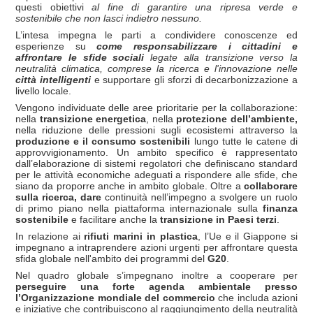
questi obiettivi
al fine di garantire una ripresa verde e
sostenibile che non lasci indietro nessuno.
L’intesa impegna le parti a condividere conoscenze ed
esperienze su
come responsabilizzare i cittadini e
affrontare le sfide sociali
legate alla transizione verso la
neutralit
à
climatica, comprese la ricerca e l'innovazione nelle
citt
à
intelligenti
e supportare gli sforzi di decarbonizzazione a
livello locale.
Vengono individuate delle aree prioritarie per la collaborazione:
nella
transizione energetica
, nella
protezione dell’ambiente,
nella riduzione delle pressioni sugli ecosistemi attraverso la
produzione e il consumo sostenibili
lungo tutte le catene di
approvvigionamento. Un ambito specifico è rappresentato
dall’elaborazione di sistemi regolatori che definiscano standard
per le attività economiche adeguati a rispondere alle sfide, che
siano da proporre anche in ambito globale. Oltre a
collaborare
sulla ricerca, dare
continuità nell’impegno
a svolgere un ruolo
di primo piano nella piattaforma internazionale sulla
finanza
sostenibile
e facilitare anche la
transi
z
ion
e in Paesi terzi
.
In relazione ai
rifiuti marini in plastica
, l’Ue e il Giappone si
impegnano a intraprendere azioni urgenti per affrontare questa
sfida globale nell'ambito dei programmi del
G20
.
Nel quadro globale s’impegnano inoltre a cooperare per
perseguire una forte agenda ambientale presso
l’Organizzazione mondiale del commercio
che includa azioni
e iniziative che contribuiscono al raggiungimento della neutralità