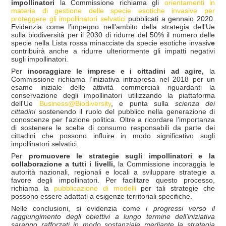
impollinatori
la Commissione richiama gli
orientamenti in
materia di gestione delle specie esotiche invasive per
proteggere gli impollinatori selvatici
pubblicati a gennaio 2020.
Evidenzia come l'impegno nell'ambito della strategia dell'Ue
sulla biodiversità per il 2030 di ridurre del 50% il numero delle
specie nella Lista rossa minacciate da specie esotiche invasiv
e
contribuirà anche a ridurre ulteriormente gli impatti negativi
sugli impollinatori.
Per
incoraggiare le imprese e i cittadini ad agire,
la
Commissione richiama l’iniziativa intrapresa nel 2018 per un
esame iniziale delle attività commerciali riguardanti la
conservazione degli impollinatori utilizzando la piattaforma
dell'Ue
Business@Biodiversity
, e punta sulla
scienza dei
cittadini
sostenendo il ruolo del pubblico nella generazione di
conoscenze per l'azione politica.
Oltre a ricordare l’importanza
di sostenere le scelte di consumo responsabili da parte dei
cittadini che possono influire in modo significativo sugli
impollinatori selvatici.
Per
promuovere le strategie sugli impollinatori e la
collaborazione a tutti i livelli,
la Commissione incoraggia le
autorità nazionali, regionali e locali a sviluppare strategie a
favore degli impollinatori. Per facilitare questo processo,
richiama la
pubblicazione di modelli
per tali strategie che
possono essere adattati a esigenze territoriali specifiche.
Nelle conclusioni, si evidenzia come
i progressi verso il
raggiungimento degli obiettivi a lungo termine dell'iniziativa
saranno rafforzati in modo sostanziale mediante la strategia