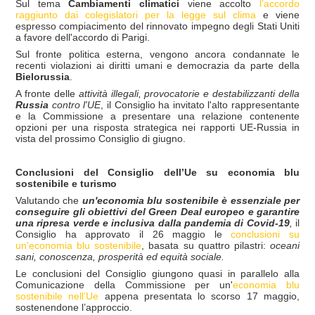
Sul tema
Cambiamenti climatici
viene accolto
l’accordo
raggiunto dai colegislatori per la legge sul clima
e viene
espresso compiacimento del rinnovato impegno degli Stati Uniti
a favore dell'accordo di Parigi.
Sul fronte politica esterna, vengono ancora condannate le
recenti violazioni ai diritti umani e democrazia da parte della
Bielorussia
.
A fronte delle
attivit
à
illegali, provocatorie e destabilizzanti della
Russia
contro l'UE
, il Consiglio ha invitato l'alto rappresentante
e la Commissione a presentare una relazione contenente
opzioni per una risposta strategica nei rapporti UE-Russia in
vista del prossimo Consiglio di giugno.
Conclusioni del Consiglio dell’Ue su economia blu
sostenibile e turismo
Valutando che
un'economia blu sostenibile è essenziale per
conseguire gli obiettivi del Green Deal europeo e garantire
una ripresa verde e inclusiva dalla pandemia di Covid-19
,
il
Consiglio ha approvato il 26 maggio le
conclusioni su
un'economia blu sostenibile
, basata su quattro pilastri:
oceani
sani, conoscenza, prosperit
à
ed equit
à
sociale.
Le conclusioni del Consiglio giungono quasi in parallelo alla
Comunicazione della Commissione per un'
economia blu
sostenibile nell’Ue
appena presentata lo scorso 17 maggio,
sostenendone l’approccio.