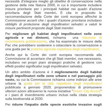
necessità d’integrare meglio gli obiettivi di conservazione nella
gestione della rete Natura 2000, in cui è importante includere
misure prioritarie per i principali habitat nei quadri d'azione
prioritaria degli Stati membri
.
E cita in proposito la
raccomandazione della Corte dei conti europea affinché
la
Commissione accerti che i quadri d'azione prioritaria includano
obblighi di protezione degli impollinatori selvatici e valuti le
misure pertinenti proposte dagli Stati membri.
Per
migliorare gli habitat degli impollinatori nelle zone
agricole e nei dintorni,
richiama una
relazione di
recentissima pubblicazione
, che ha esaminato le misure della
Pac che potrebbero sostenere o ostacolare la conservazione e
una guida per le
pratiche agricole rispettose degli impollinatori
.
Anche qui la Corte dei conti europea raccomanda alla
Commissione di accertare che gli Stati membri, ove necessario,
includano nei propri piani strategici pratiche di gestione con
effetti positivi significativi sugli impollinatori selvatici.
Un altro ambito d’azione è il
miglioramento degli habitat
degli impollinatori nelle zone urbane e nel paesaggio più
vasto,
su cui la Commissione richiama come indirizzi alle aree
urbane la
guida per le città rispettose degli impollinatori
pubblicata a gennaio 2020,
proponendosi di promuovere
ulteriori azioni attraverso la nuova iniziativa "
Green City Accord
"
e i piani di inverdimento urbano inclusi nella citata strategia
sulla biodiversità al 2030.
Per
ridurre l'impatto delle specie esotiche invasive sugli