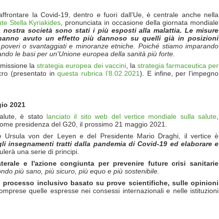
l’affrontare la Covid-19, dentro e fuori dall’Ue, è centrale anche nella
te Stella Kyriakides
, pronunciata in occasione della giornata mondiale
a nostra societ
à
sono stati i più esposti alla malattia. Le misure
 hanno avuto un effetto più dannoso su quelli gi
à
in posizioni
 poveri o svantaggiati e minoranze etniche.
Poich
é
stiamo imparando
tando le basi per un'Unione europea della sanit
à
più forte.
mmissione la
strategia europea dei vaccini
, la
strategia farmaceutica per
ncro (presentato in
questa rubrica l’8.02.2021
). E infine, per l’impegno
gio 2021
alute, è stato
lanciato il sito web del vertice mondiale sulla salute
,
 come presidenza del G20, il prossimo 21 maggio 2021.
nte Ursula von der Leyen e del Presidente Mario Draghi, il vertice è
li insegnamenti tratti dalla pandemia di Covid-19 ed elaborare e
lerà una serie di principi.
aterale e l'azione congiunta per prevenire future crisi sanitarie
o più sano, più sicuro, più equo e più sostenibile.
n
processo inclusivo basato su prove scientifiche, sulle opinioni
comprese quelle espresse nei consessi internazionali e nelle istituzioni