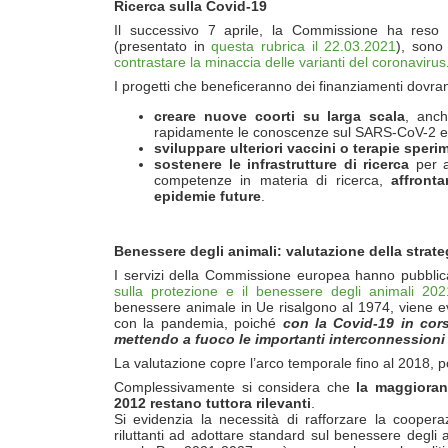
Ricerca sulla Covid-19
Il successivo 7 aprile, la Commissione ha reso
(presentato in
questa rubrica il 22.03.2021
), son
contrastare la minaccia delle varianti del coronavirus
I progetti che beneficeranno dei finanziamenti dovra
creare nuove coorti su larga scala
, anch
rapidamente le conoscenze sul SARS-CoV-2 e s
sviluppare ulteriori vaccini o terapie speri
sostenere le infrastrutture di ricerca
per a
competenze in materia di ricerca,
affront
epidemie future
.
Benessere degli animali: valutazione della strate
I servizi della Commissione europea hanno pubblica
sulla protezione e il benessere degli animali 20
benessere animale in Ue risalgono al 1974, viene ev
con la pandemia, poiché
con la Covid-19 in cor
mettendo a fuoco le importanti interconnessioni 
La valutazione copre l’arco temporale fino al 2018, po
Complessivamente si considera che
la maggioranz
2012 restano tuttora rilevanti
.
Si evidenzia la necessità di rafforzare la coopera
riluttanti ad adottare standard sul benessere degli a