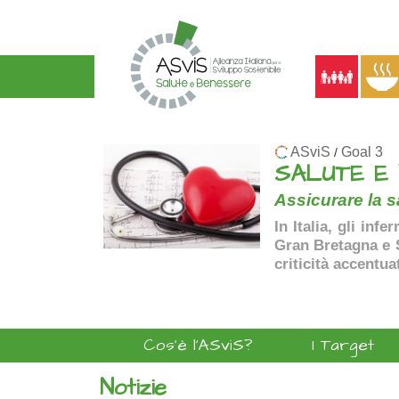
ASviS
Goal 3
/
SALUTE E
Assicurare la sa
In Italia, gli inf
Gran Bretagna e Sp
criticità accentua
Cos'è l'ASviS?
I Target
Notizie