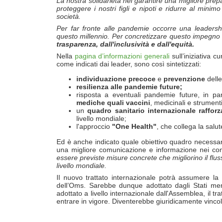
La nostra solidariet
à
nel garantire una migliore prepa
proteggere i nostri figli e nipoti e ridurre al mini
societ
à
.
Per far fronte alle pandemie occorre una leadershi
questo millennio. Per concretizzare questo impegn
trasparenza, dall'inclusivit
à
e dall'equit
à
.
Nella
pagina d’informazioni generali
sull’iniziativa c
come indicati dai leader, sono così sintetizzati:
individuazione precoce
e
prevenzione
dell
resilienza alle pandemie future;
risposta a eventuali pandemie future, in p
mediche quali vaccini
, medicinali e strumenti
un
quadro sanitario internazionale rafforz
livello mondiale;
l'approccio
"One Health"
, che collega la salu
Ed è anche indicato quale obiettivo quadro necessa
una migliore comunicazione e informazione nei confr
essere previste misure concrete che migliorino il flus
livello mondiale.
Il nuovo trattato internazionale potrà assumere la
dell’Oms. Sarebbe dunque adottato dagli Stati memb
adottato a livello internazionale dall'Assemblea, il t
entrare in vigore. Diventerebbe giuridicamente vincolan