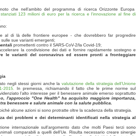
 noto che nell’ambito del programma di ricerca Orizzonte Europa
o
stanziati 123 milioni di euro per la ricerca e l'innovazione al fine di
.
nno:
e al di là delle frontiere europee - che dovrebbero far progredire
ulle sue varianti emergenti;
mentali
promettenti contro il SARS-CoV-2/la Covid-19;
ccelerare la condivisione dei dati e fornire rapidamente sostegno e
are le varianti del coronavirus ed essere pronti a fronteggiare
gia
to negli stessi giorni anche la
valutazione della strategia dell’Unione
21-2015
. In premessa, richiamando il fatto che le prime norme sul
idenziato l’alto interesse per il benessere animale emerso soprattutto
so, l'approccio "One Health" ha acquisito maggiore importanza,
tra benessere e salute animale con la salute pubblica.
iché alcune azioni si sono protratte oltre la scadenza della strategia.
a dei problemi e dei determinanti identificati nella strategia al
zione internazionale sull’argomento dato che molti Paesi terzi sono
nimali comparabili a quelli dell’Ue. Risulta necessario creare sinergie