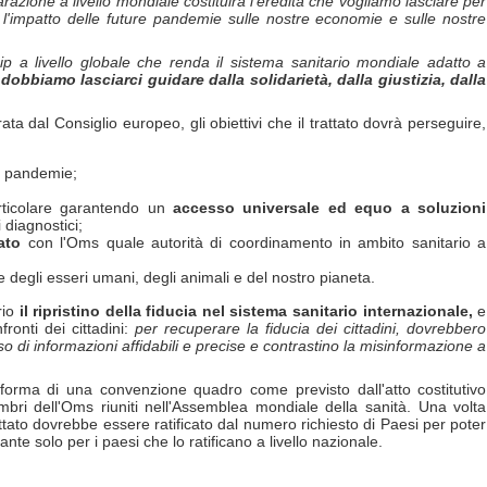
razione a livello mondiale costituir
à
l'eredit
à
che vogliamo lasciare per
mo l'impatto delle future pandemie sulle nostre economie e sulle nostre
p a livello globale che renda il sistema sanitario mondiale adatto a
o
dobbiamo lasciarci guidare dalla solidariet
à
, dalla giustizia, dalla
urata dal Consiglio europeo, gli obiettivi che il trattato dovrà perseguire,
e pandemie;
articolare garantendo un
accesso universale ed equo a soluzioni
 diagnostici;
ato
con l'Oms quale autorità di coordinamento in ambito sanitario a
te degli esseri umani, degli animali e del nostro pianeta.
rio
il ripristino della fiducia nel sistema sanitario internazionale,
e
onti dei cittadini:
per recuperare la fiducia dei cittadini, dovrebbero
so di informazioni affidabili e precise e contrastino la misinformazione a
 forma di una convenzione quadro come previsto dall'atto costitutivo
ri dell'Oms riuniti nell'Assemblea mondiale della sanità. Una volta
rattato dovrebbe essere ratificato dal numero richiesto di Paesi per poter
te solo per i paesi che lo ratificano a livello nazionale.