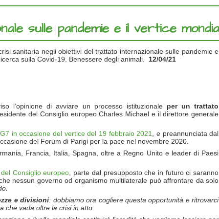
nale sulle pandemie e il vertice mondia
risi sanitaria negli obiettivi del trattato internazionale sulle pandemie e
 Ricerca sulla Covid-19. Benessere degli animali.
12/04/21
iso l’opinione di avviare un processo istituzionale
per un trattato
presidente del Consiglio europeo Charles Michael e il direttore generale
l
G7 in occasione del vertice del 19 febbraio 2021
, e preannunciata dal
occasione del Forum di Parigi per la pace nel novembre 2020.
ermania, Francia, Italia, Spagna, oltre a Regno Unito e leader di Paesi
o del Consiglio europeo
, parte dal presupposto che in futuro ci saranno
 che nessun governo od organismo multilaterale può affrontare da solo
do.
zze e divisioni
: dobbiamo ora cogliere questa opportunit
à
e ritrovarci
che vada oltre la crisi in atto.