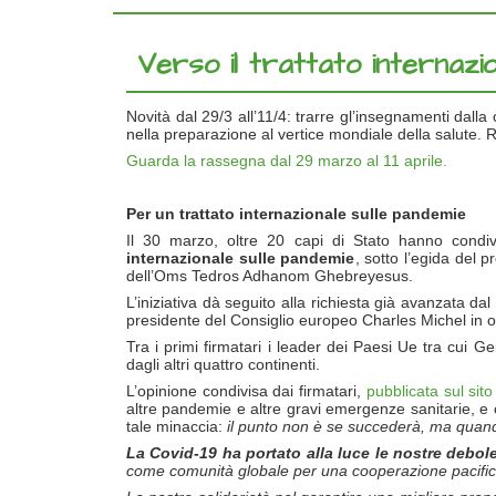
Verso il trattato internazio
Novità dal 29/3 all’11/4: trarre gl’insegnamenti dalla c
nella preparazione al vertice mondiale della salute.
Guarda la rassegna dal 29 marzo al 11 aprile.
Per un trattato internazionale sulle pandemie
Il 30 marzo, oltre 20 capi di Stato hanno condiv
internazionale sulle pandemie
, sotto l’egida del 
dell’Oms Tedros Adhanom Ghebreyesus.
L’iniziativa dà seguito alla richiesta già avanzata da
presidente del Consiglio europeo Charles Michel in 
Tra i primi firmatari i leader dei Paesi Ue tra cui G
dagli altri quattro continenti.
L’opinione condivisa dai firmatari,
pubblicata sul sit
altre pandemie e altre gravi emergenze sanitarie, e
tale minaccia:
il punto non è se succeder
à
, ma quan
La Covid-19 ha portato alla luce le nostre debole
come comunit
à
globale per una cooperazione pacifica 