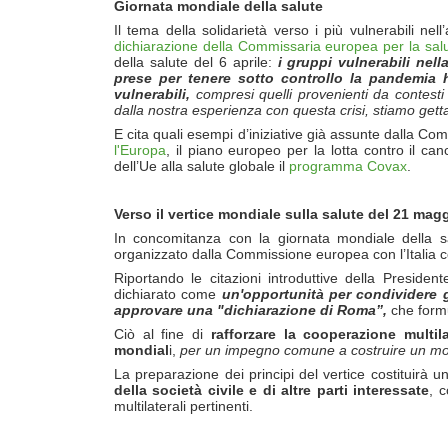
Giornata mondiale della salute
Il tema della solidarietà verso i più vulnerabili nel
dichiarazione della Commissaria europea per la salu
della salute del 6 aprile:
i gruppi vulnerabili nell
prese per tenere sotto controllo la pandemia
vulnerabili,
compresi quelli provenienti da contesti
dalla nostra esperienza con questa crisi, stiamo get
E cita quali esempi d’iniziative già assunte dalla Co
l'Europa
, il piano europeo per la lotta contro il ca
dell’Ue alla salute globale il
programma Covax
.
Verso il vertice mondiale sulla salute del 21 mag
In concomitanza con la giornata mondiale della s
organizzato dalla Commissione europea con l’Italia
Riportando le citazioni introduttive della Preside
dichiarato come
un'opportunit
à
per condividere g
approvare una "dichiarazione di Roma”,
che formu
Ciò al fine di
rafforzare la cooperazione multil
mondial
i,
per un impegno comune a costruire un mond
La preparazione dei principi del vertice costituirà u
della societ
à
civile e di altre parti interessate
, 
multilaterali pertinenti.