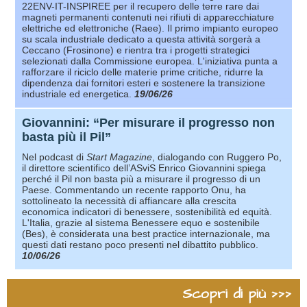
22ENV-IT-INSPIREE per il recupero delle terre rare dai
magneti permanenti contenuti nei rifiuti di apparecchiature
elettriche ed elettroniche (Raee). Il primo impianto europeo
su scala industriale dedicato a questa attività sorgerà a
Ceccano (Frosinone) e rientra tra i progetti strategici
selezionati dalla Commissione europea. L'iniziativa punta a
rafforzare il riciclo delle materie prime critiche, ridurre la
dipendenza dai fornitori esteri e sostenere la transizione
industriale ed energetica.
19/06/26
Giovannini: “Per misurare il progresso non
basta più il Pil”
Nel podcast di
Start Magazine
, dialogando con Ruggero Po,
il direttore scientifico dell’ASviS Enrico Giovannini spiega
perché il Pil non basta più a misurare il progresso di un
Paese. Commentando un recente rapporto Onu, ha
sottolineato la necessità di affiancare alla crescita
economica indicatori di benessere, sostenibilità ed equità.
L'Italia, grazie al sistema Benessere equo e sostenibile
(Bes), è considerata una best practice internazionale, ma
questi dati restano poco presenti nel dibattito pubblico.
10/06/26
Scopri di più >>>