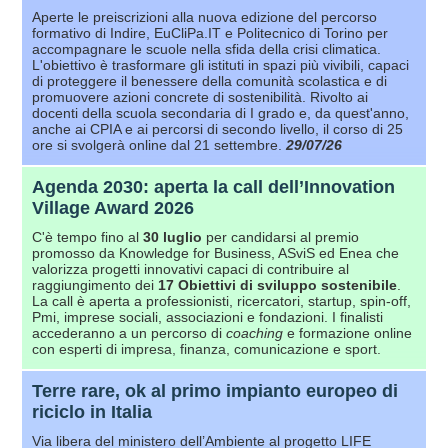
Aperte le preiscrizioni alla nuova edizione del percorso
formativo di Indire, EuCliPa.IT e Politecnico di Torino per
accompagnare le scuole nella sfida della crisi climatica.
L'obiettivo è trasformare gli istituti in spazi più vivibili, capaci
di proteggere il benessere della comunità scolastica e di
promuovere azioni concrete di sostenibilità. Rivolto ai
docenti della scuola secondaria di I grado e, da quest'anno,
anche ai CPIA e ai percorsi di secondo livello, il corso di 25
ore si svolgerà online dal 21 settembre.
29/07/26
Agenda 2030: aperta la call dell’Innovation
Village Award 2026
C'è tempo fino al
30 luglio
per candidarsi al premio
promosso da Knowledge for Business, ASviS ed Enea che
valorizza progetti innovativi capaci di contribuire al
raggiungimento dei
17 Obiettivi
di sviluppo sostenibile
.
La call è aperta a professionisti, ricercatori, startup, spin-off,
Pmi, imprese sociali, associazioni e fondazioni. I finalisti
accederanno a un percorso di
coaching
e formazione online
con esperti di impresa, finanza, comunicazione e sport.
Terre rare, ok al primo impianto europeo di
riciclo in Italia
Via libera del ministero dell’Ambiente al progetto LIFE