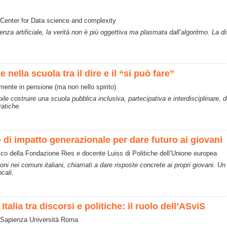
l Center for Data science and complexity
ligenza artificiale, la verità non è più oggettiva ma plasmata dall’algoritmo. La
 nella scuola tra il dire e il “si può fare”
ente in pensione (ma non nello spirito)
ibile costruire una scuola pubblica inclusiva, partecipativa e interdisciplinare
ratiche.
 di impatto generazionale per dare futuro ai giovani
fico della Fondazione Ries e docente Luiss di Politiche dell’Unione europea
oni nei comuni italiani, chiamati a dare risposte concrete ai propri giovani. 
ocali.
Italia tra discorsi e politiche: il ruolo dell’ASviS
 - Sapienza Università Roma