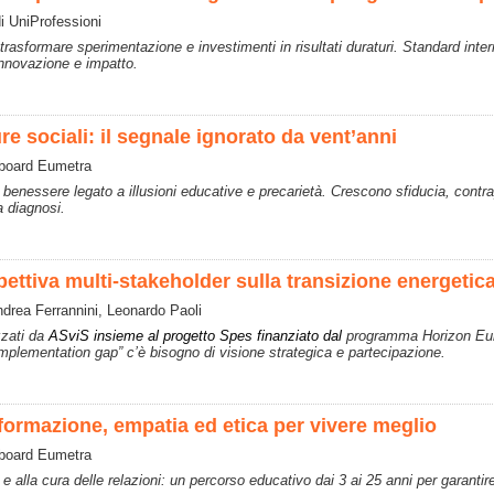
i UniProfessioni
trasformare sperimentazione e investimenti in risultati duraturi. Standard inter
innovazione e impatto.
ure sociali: il segnale ignorato da vent’anni
 board Eumetra
l benessere legato a illusioni educative e precarietà. Crescono sfiducia, contr
 diagnosi.
pettiva multi-stakeholder sulla transizione energetica 
ndrea Ferrannini, Leonardo Paoli
zzati da
ASviS insieme al progetto Spes finanziato dal
programma Horizon Europ
“implementation gap” c’è bisogno di visione strategica e partecipazione.
 formazione, empatia ed etica per vivere meglio
 board Eumetra
a e alla cura delle relazioni: un percorso educativo dai 3 ai 25 anni per garantir