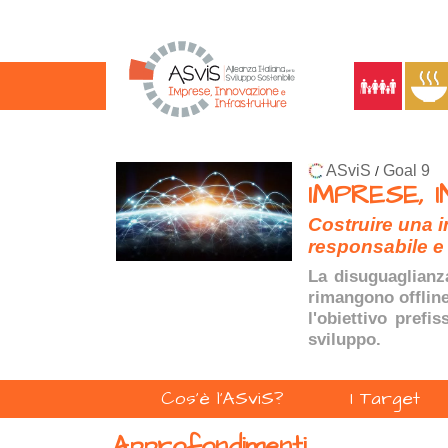
ASviS
Goal 9
/
IMPRESE, 
Costruire una i
responsabile e 
La disuguaglianza
rimangono offline.
l'obiettivo prefi
sviluppo.
Cos'è l'ASviS?
I Target
Approfondimenti