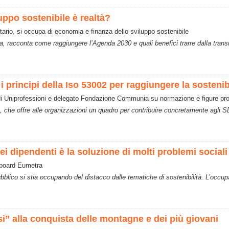
uppo sostenibile è realtà?
tario, si occupa di economia e finanza dello sviluppo sostenibile
pia, racconta come raggiungere l’Agenda 2030 e quali benefici trarre dalla tra
i principi della Iso 53002 per raggiungere la sostenib
di Uniprofessioni e delegato Fondazione Communia su normazione e figure pro
, che offre alle organizzazioni un quadro per contribuire concretamente agli 
i dipendenti è la soluzione di molti problemi sociali
 board Eumetra
blico si stia occupando del distacco dalle tematiche di sostenibilità. L’occup
si” alla conquista delle montagne e dei più giovani