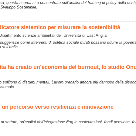
, questa ricerca si è concentrata sull’analisi del framing di policy della sosten
o Sviluppo Sostenibile.
dicatore sistemico per misurare la sostenibilità
 Dipartimento scienze ambientali dell’Università di East Anglia
 suggerisce come interventi di politica sociale mirati possano ridurre la pove
sull’Italia.
ita ha creato un’economia del burnout, lo studio On
 soffrono di disturbi mentali. Lavoro precario ancora più dannoso della disoccu
iversale.
: un percorso verso resilienza e innovazione
 di settore, un'analisi dell'integrazione Esg in assicurazioni, fondi pensione,