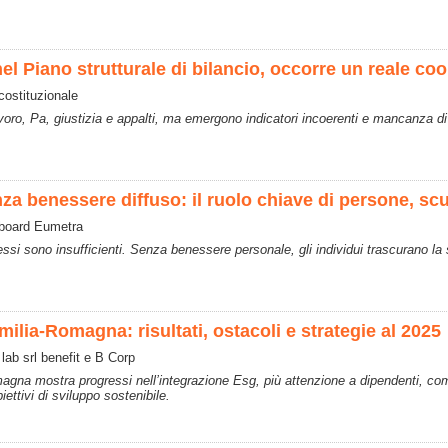
el Piano strutturale di bilancio, occorre un reale co
 costituzionale
avoro, Pa, giustizia e appalti, ma emergono indicatori incoerenti e mancanza di 
nza benessere diffuso: il ruolo chiave di persone, sc
 board Eumetra
essi sono insufficienti. Senza benessere personale, gli individui trascurano l
lia-Romagna: risultati, ostacoli e strategie al 2025
lab srl benefit e B Corp
magna mostra progressi nell’integrazione Esg, più attenzione a dipendenti, com
ettivi di sviluppo sostenibile.