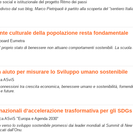
social e istituzionale del progetto Ritmo dei passi
viso dal suo blog, Marco Pietripaoli è partito alla scoperta del “sentiero Itali
nte culturale della popolazione resta fondamentale
 board Eumetra
 proprio stato di benessere non attuano comportamenti sostenibili. La scuola
n aiuto per misurare lo Sviluppo umano sostenibile
rca ASviS
nessioni tra crescita economica, benessere umano e sostenibilità, fornendo ai 
e future.
 nazionali d’accelerazione trasformativa per gli SDGs
brica ASviS "Europa e Agenda 2030"
o verso lo sviluppo sostenibile promessi dai leader mondiali al Summit di New 
icati dall’Onu.