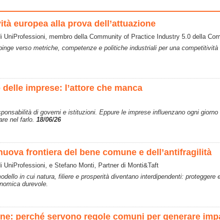
vità europea alla prova dell’attuazione
di UniProfessioni, membro della Community of Practice Industry 5.0 della C
 spinge verso metriche, competenze e politiche industriali per una competitivit
o delle imprese: l’attore che manca
nsabilità di governi e istituzioni. Eppure le imprese influenzano ogni giorno l
re nel farlo.
18/06/26
ova frontiera del bene comune e dell’antifragilità
i UniProfessioni, e Stefano Monti, Partner di Monti&Taft
llo in cui natura, filiere e prosperità diventano interdipendenti: proteggere 
onomica durevole.
one: perché servono regole comuni per generare impa