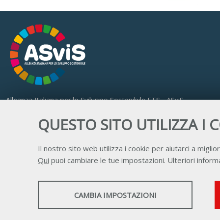
Alleanza Italiana per lo Sviluppo Sostenibile ETS - ASviS
Via Farini 17, 00185 Roma
QUESTO SITO UTILIZZA I 
C.F. 97893090585 P.IVA 14610671001
Il nostro sito web utilizza i cookie per aiutarci a miglior
Qui
puoi cambiare le tue impostazioni. Ulteriori informa
STATISTICHE
CAMBIA IMPOSTAZIONI
Strumenti statistici che raccolgono dati anonimi
sull'utilizzo e la funzionalità del sito web.