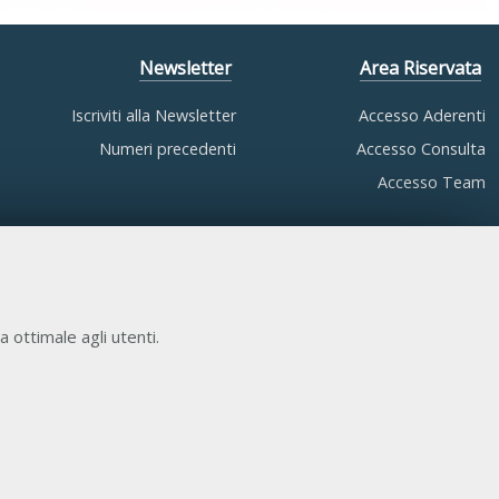
Newsletter
Area Riservata
Iscriviti alla Newsletter
Accesso Aderenti
Numeri precedenti
Accesso Consulta
Accesso Team
a ottimale agli utenti.
COOKIE NECESSARI
Cookie di funzionamento che consentono servizi e
funzioni essenziali, tra cui la verifica dell'identità, la