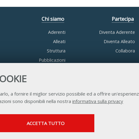
Chi siamo
Partecipa
Aderenti
Diventa Aderente
Alleati
Diventa Alleato
Struttura
Collabora
Pubblicazioni
COOKIE
arlo, a fornire il miglior servizio possibile ed a offrire un'esperienz
zioni sono disponibili nella nostra
informativa sulla privacy
Contatti
Privacy
Trasparenza
Credits
SERVIZI FACOLTATVI
ACCETTA TUTTO
Questi cookie vengono utilizzati per abilitare servizi di
terze parti che prevedono profilazione. Sono