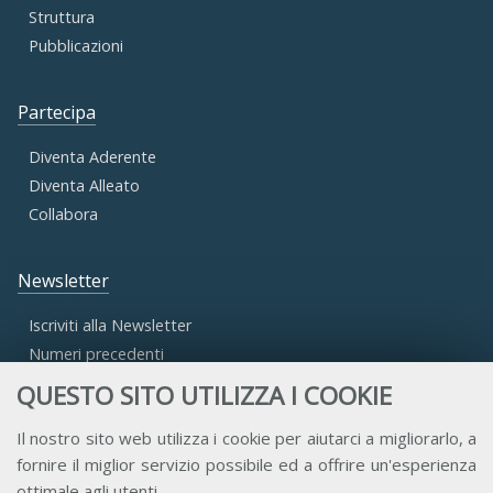
Struttura
Pubblicazioni
Partecipa
Diventa Aderente
Diventa Alleato
Collabora
Newsletter
Iscriviti alla Newsletter
Numeri precedenti
QUESTO SITO UTILIZZA I COOKIE
Area Riservata
Il nostro sito web utilizza i cookie per aiutarci a migliorarlo, a
fornire il miglior servizio possibile ed a offrire un'esperienza
Accesso Aderenti
ottimale agli utenti.