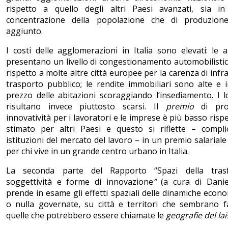
rispetto a quello degli altri Paesi avanzati, sia in
concentrazione della popolazione che di produzion
aggiunto.
I costi delle agglomerazioni in Italia sono elevati: le
presentano un livello di congestionamento automobilist
rispetto a molte altre città europee per la carenza di infr
trasporto pubblico; le rendite immobiliari sono alte e 
prezzo delle abitazioni scoraggiando l’insediamento. I l
risultano invece piuttosto scarsi. Il
premio
di prod
innovatività per i lavoratori e le imprese è più basso risp
stimato per altri Paesi e questo si riflette – compli
istituzioni del mercato del lavoro – in un premio salariale
per chi vive in un grande centro urbano in Italia.
La seconda parte del Rapporto “Spazi della trasf
soggettività e forme di innovazione
”
(a cura di Danie
prende in esame gli effetti spaziali delle dinamiche econ
o nulla governate, su città e territori che sembrano f
quelle che potrebbero essere chiamate le
geografie del
la