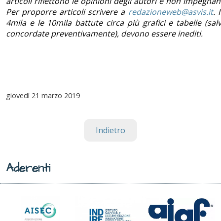
articoli riflettono le opinioni degli autori e non impegnan
Per proporre articoli scrivere a
redazioneweb@asvis.it
. 
4mila e le 10mila battute circa più grafici e tabelle (sal
concordate preventivamente), devono essere inediti.
giovedì
21 marzo 2019
Indietro
Aderenti