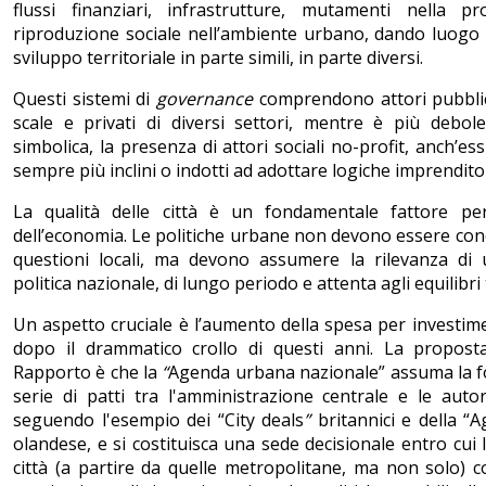
flussi finanziari, infrastrutture, mutamenti nella p
riproduzione sociale nell’ambiente urbano, dando luogo 
sviluppo territoriale in parte simili, in parte diversi.
Questi sistemi di
governance
comprendono attori pubblic
scale e privati di diversi settori, mentre è più debole
simbolica, la presenza di attori sociali no-profit, anch’e
sempre più inclini o indotti ad adottare logiche imprenditor
La qualità delle città è un fondamentale fattore per 
dell’economia. Le politiche urbane non devono essere co
questioni locali, ma devono assumere la rilevanza di
politica nazionale, di lungo periodo e attenta agli equilibri t
Un aspetto cruciale è l’aumento della spesa per investime
dopo il drammatico crollo di questi anni. La propost
Rapporto è che la
“
Agenda urbana nazionale” assuma la f
serie di patti tra l'amministrazione centrale e le auto
seguendo l'esempio dei “City deals
”
britannici e della “
olandese, e si costituisca una sede decisionale entro cui l
città (a partire da quelle metropolitane, ma non solo) 