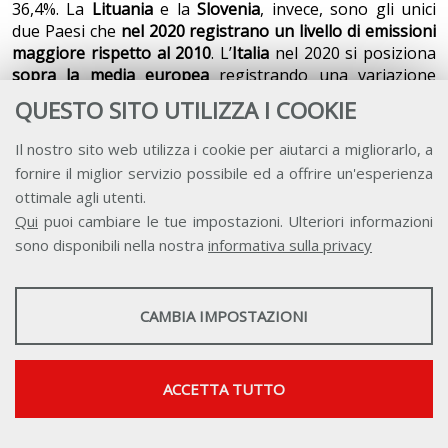
36,4%. La
Lituania
e la
Slovenia
, invece, sono gli unici
due Paesi che
nel 2020 registrano un livello di emissioni
maggiore rispetto al 2010
. L’
Italia
nel 2020 si posiziona
sopra la media europea
registrando una variazione
2010-2020 leggermente migliore rispetto a quella
QUESTO SITO UTILIZZA I COOKIE
misurata per l’Europa. In Italia le emissioni di gas serra,
nel 2020 sono pari a 5,7 tonnellate pro-capite contro le
Il nostro sito web utilizza i cookie per aiutarci a migliorarlo, a
7,1 della media europea. Tra il 2019 e il 2020, anche a
fornire il miglior servizio possibile ed a offrire un'esperienza
causa della pandemia, si riduce il livello di emissioni di
ottimale agli utenti.
ciascuno Stato europeo, eccezion fatta per Repubblica
Qui
puoi cambiare le tue impostazioni. Ulteriori informazioni
Ceca, Ungheria, Croazia e Svezia, in cui si misura una
sono disponibili nella nostra
informativa sulla privacy
sostanziale stabilità tra il 2019 e il 2020.
STATISTICHE
CAMBIA IMPOSTAZIONI
Strumenti statistici che raccolgono dati anonimi sull'utilizzo e la
funzionalità del sito web.
Mostra maggiori informazioni
ACCETTA TUTTO
Google Analytics
SERVIZI FACOLTATVI