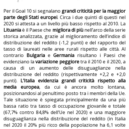
Per il Goal 10 si segnalano
grandi criticità per la maggior
parte degli Stati europei
. Circa i due quinti di questi nel
2020 si attesta a un livello più basso rispetto al 2010. La
Lituania
è il Paese che
migliora di più
nell’arco della serie
storica analizzata, grazie al miglioramento dell’indice di
distribuzione del reddito (-1,2 punti) e del rapporto del
tasso di laureati nelle aree rurali rispetto alle città. Al
contrario
Bulgaria
e
Germania
risultano i Paesi che
evidenziano la
variazione peggiore
tra il 2010 e il 2020, a
causa di un aumento delle disuguaglianze nella
distribuzione del reddito (rispettivamente +2,2 e +2,0
punti).
L’Italia evidenzia grandi criticità rispetto alla
media europea
, da cui è ancora molto lontana,
posizionandosi al penultimo posto tra i membri della Ue.
Tale situazione è spiegata principalmente da una più
bassa ratio tra tasso di occupazione giovanile e totale
(67,7% contro 84,8% dell’Ue nel 2020) e una maggiore
disuguaglianza nella distribuzione del reddito (in Italia
nel 2020 il 20% più ricco della popolazione ha 6,1 volte