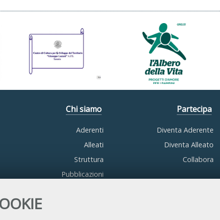
Chi siamo
Partecipa
Aderenti
Diventa Aderente
Alleati
Diventa Alleato
Struttura
Collabora
Pubblicazioni
COOKIE