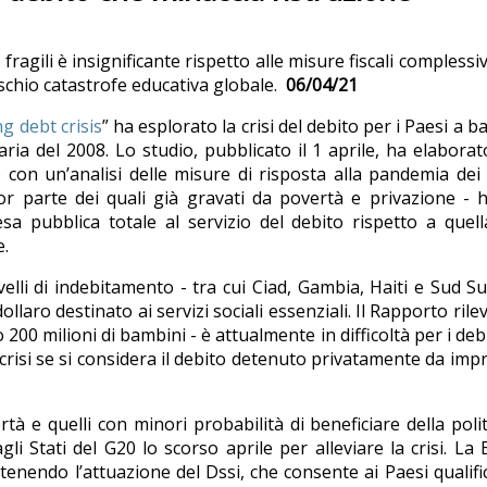
 fragili è insignificante rispetto alle misure fiscali complessi
rischio catastrofe educativa globale.
06/04/21
g debt crisis
” ha esplorato la crisi del debito per i Paesi a b
ia del 2008. Lo studio, pubblicato il 1 aprile, ha elaborat
erò con un’analisi delle misure di risposta alla pandemia dei
or parte dei quali già gravati da povertà e privazione -
a pubblica totale al servizio del debito rispetto a quel
e.
ivelli di indebitamento - tra cui Ciad, Gambia, Haiti e Sud S
laro destinato ai servizi sociali essenziali. Il Rapporto rile
00 milioni di bambini - è attualmente in difficoltà per i debi
 crisi se si considera il debito detenuto privatamente da imp
ertà e quelli con minori probabilità di beneficiare della polit
li Stati del G20 lo scorso aprile per alleviare la crisi. La
nendo l’attuazione del Dssi, che consente ai Paesi qualific