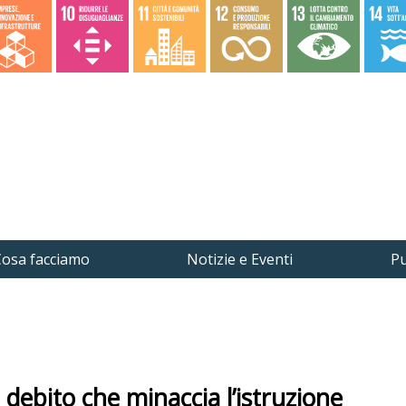
osa facciamo
Notizie e Eventi
Pu
l debito che minaccia l’istruzione