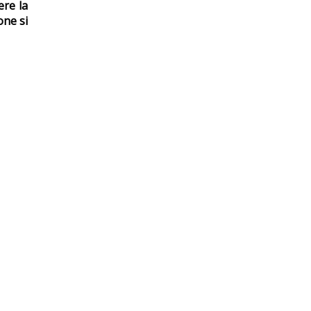
ere
la
ione
si