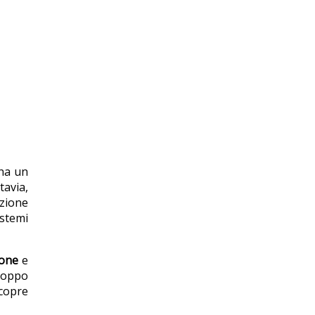
 ha un
tavia,
azione
istemi
ione
e
troppo
 copre