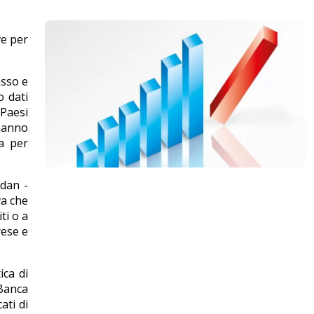
ve per
asso e
o dati
 Paesi
 hanno
la per
udan -
va che
ti o a
rese e
ica di
 Banca
ati di