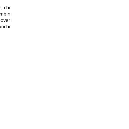
e, che
ambini
overi
onché