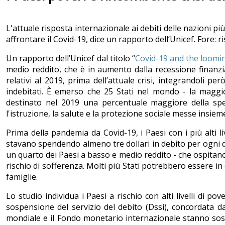
L'attuale risposta internazionale ai debiti delle nazioni più
affrontare il Covid-19, dice un rapporto dell’Unicef. Fore: 
Un rapporto dell’Unicef dal titolo “
Covid-19 and the loomin
medio reddito, che è in aumento dalla recessione finanziar
relativi al 2019, prima dell’attuale crisi, integrandoli p
indebitati. È emerso che 25 Stati nel mondo - la maggi
destinato nel 2019 una percentuale maggiore della spes
l'istruzione, la salute e la protezione sociale messe insiem
Prima della pandemia da Covid-19, i Paesi con i più alti l
stavano spendendo almeno tre dollari in debito per ogni dol
un quarto dei Paesi a basso e medio reddito - che ospitano 2
rischio di sofferenza. Molti più Stati potrebbero essere in
famiglie.
Lo studio individua i Paesi a rischio con alti livelli di pov
sospensione del servizio del debito (Dssi), concordata dag
mondiale e il Fondo monetario internazionale stanno soste