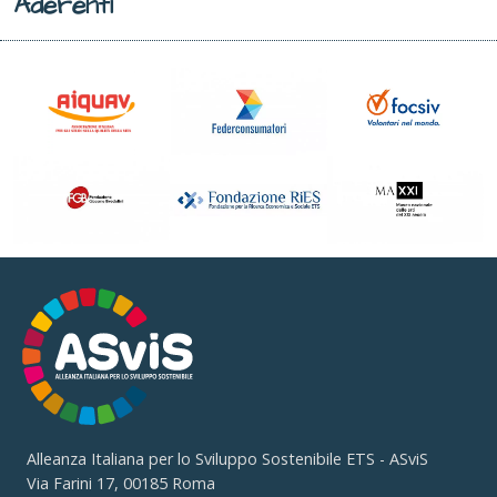
Aderenti
Alleanza Italiana per lo Sviluppo Sostenibile ETS - ASviS
Via Farini 17, 00185 Roma