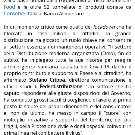
2.500 pasti donati dalla cooperativa di ristorazione
Cir-
Food
e le oltre 52 tonnellate di prodotti donate da
Conserve Italia
al Banco Alimentare.
In un momento critico come quello del
lockdown
che ha
bloccato in casa milioni di cittadini, la grande
distribuzione ha giocato un ruolo chiave nel consentire
ai settori essenziali di mantenersi operativi. “Il settore
della Distribuzione moderna organizzata (Dmo), fin da
subito, ha impiegato tutte le sue risorse per reagire
all’emergenza sanitaria causata del Covid-19 dando il
proprio contributo e supporto al Paese e ai cittadini”, ha
affermato
Stefano Crippa
, direttore comunicazione e
ufficio studi di
Federdistribuzione
. “Un settore che ha
saputo rispondere alle giuste disposizioni del Governo,
ha compiuto grossi sacrifici scegliendo di avere al primo
posto la salute dei propri dipendenti e dei consumatori
e, non da ultimo, ha messo in campo il “cuore” con
molteplici iniziative a supporto del territorio, dei più
fragili, della Protezione civile e degli ospedali coinvolti in
prima linea nel combattere il virus”.